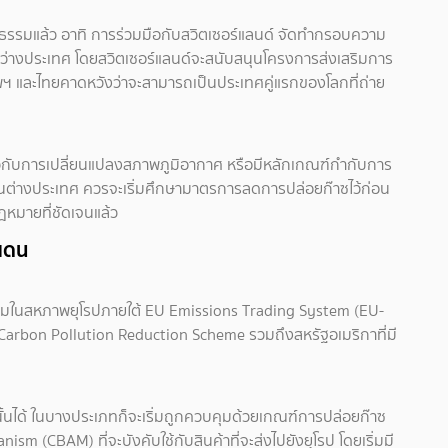
นรูปธรรมแล้ว อาทิ การร่วมมือกับสวิตเซอร์แลนด์ จัดทำกรอบความ
่างประเทศ โดยสวิตเซอร์แลนด์จะสนับสนุนโครงการส่งเสริมการ
พฯ และไทยคาดหวังว่าจะสามารถเป็นประเทศคู่แรกของโลกที่ถ่าย
่ยวกับการเปลี่ยนแปลงสภาพภูมิอากาศ หรือมีหลักเกณฑ์กำกับการ
่ค้าในต่างประเทศ ควรจะเริ่มศึกษามาตรการลดการปล่อยก๊าซไว้ก่อน
หมายที่ชัดเจนแล้ว
แดน
รมในสหภาพยุโรปภายใต้ EU Emissions Trading System (EU-
 Carbon Pollution Reduction Scheme รวมถึงสหรัฐอเมริกาที่มี
้นได้ ในบางประเภทก็จะเริ่มถูกควบคุมด้วยเกณฑ์การปล่อยก๊าซ
 (CBAM) ที่จะบังคับใช้กับสินค้าที่จะส่งไปยังยุโรป โดยเริ่มมี