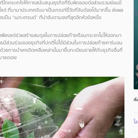
ผู้บริโภคจะเทใจให้การสนับสนุนธุรกิจที่รับผิดชอบต่อส่วนรวมย่อมมี
์ ที่นานาประเทศจับมาเป็นเกณฑ์ชี้วัดที่จับต้องได้มากขึ้น ส่งผล
ป็น “เมกะเทรนด์” ที่น่าจับตามองที่สุดอีกหัวข้อหนึ่ง
ไม่เพียงแต่ช่วยสร้างสมดุลในการปล่อยก๊าซเรือนกระจกไม่ให้ออกมา
รมีส่วนร่วมของธุรกิจที่ปกติไม่ได้มีส่วนในการปล่อยก๊าซคาร์บอน
วยการนำเครดิตเหลือเหล่านั้นมาขึ้นทะเบียนขายให้กับธุรกิจอื่นที่
ตมาชดเชย
เรื
โ