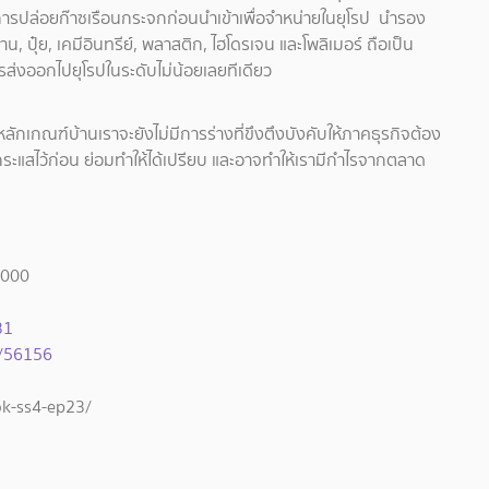
นการปล่อยก๊าซเรือนกระจกก่อนนำเข้าเพื่อจำหน่ายในยุโรป นำรอง
งาน, ปุ๋ย, เคมีอินทรีย์, พลาสติก, ไฮโดรเจน และโพลิเมอร์ ถือเป็น
ส่งออกไปยุโรปในระดับไม่น้อยเลยทีเดียว
หลักเกณฑ์บ้านเราจะยังไม่มีการร่างที่ขึงตึงบังคับให้ภาคธุรกิจต้อง
บกระแสไว้ก่อน ย่อมทำให้ได้เปรียบ และอาจทำให้เรามีกำไรจากตลาด
4000
31
s/56156
ok-ss4-ep23/