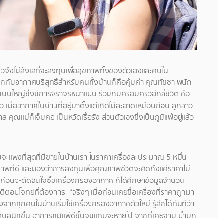
จึงไม่ลังเลที่จะลงทุนเพื่อสุขภาพทั้งของตัวเองและคนใน
ลกกับอากาศบริสุทธิ์สำหรับคนทั้งบ้านก็คือคุ้มค่า คุณทัชชา พนัก
นนใหญ่ซึ่งมีการจราจรหนาแน่น ร่วมกับครอบครัวอีกสี่ชีวิต คือ
เมื่ออากาศในบ้านที่อยู่มาตั้งแต่เกิดไม่สะอาดเหมือนก่อน ลูกสาว
ณแม่ก็เจ็บคอ เป็นหวัดเรื้อรัง ส่วนตัวเองซึ่งเป็นภูมิแพ้อยู่แล้ว
ือบจะแพงที่สุดที่มีขายในบ้านเรา ในราคาเครื่องละประมาณ 5 หมื่น
าพที่ดี และมองว่าการลงทุนเพื่อคุณภาพชีวิตจะคิดถึงแค่ราคาไม่
าว่าก่อนจะตัดสินใจซื้อเครื่องกรองอากาศ ก็ได้ศึกษาข้อมูลจำนวน
บัติตอบโจทย์ที่ต้องการ “จริงๆ เมื่อก่อนเคยซื้อเครื่องที่ราคาถูกมา
ลังจากทุกคนในบ้านเริ่มใช้เครื่องกรองอากาศตัวใหม่ รู้สึกได้ทันทีว่า
บสนิทขึ้น อาการภูมิแพ้ดีขึ้นจนแทบจะหายไป จากที่เคยจาม น้ำมูก