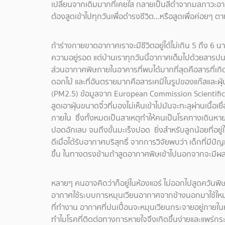
เปลี่ยนจากเดิมมากที่เคยใส กลายเป็นสีดำจากมลภาวะอากาศบ
ต้องสูดเข้าไปทุกวันเพื่อดำรงชีวิต...หรือสูดเพื่อค่อยๆ ต
ถ้าร่างกายขาดอากาศเราจะมีชีวิตอยู่ได้ไม่เกิน 5 ถึง 6 น
ความอยู่รอด แต่บ้านเราทุกวันนี้อากาศเต็มไปด้วยสารปน
ส่วนอากาศพิษภายในอาคารที่พบได้มากที่สุดคือสารที่เกิด
ดอกไม้ และที่อันตรายมากคือสารเคมีในรูปของแก๊สและฝุ
(PM2.5) ข้อมูลจาก European Commission Scientific
สูดเอาฝุ่นขนาดจิ๋วที่มองไม่เห็นเข้าไปมันจะทะลุผ่านเนื้อ
ภายใน ซึ่งทั้งหมดเป็นสาเหตุทำให้คนเป็นโรคทางเดินหายใจเพ
ปอดอักเสบ จนถึงขั้นมะเร็งปอด ยิ่งสำหรับลูกน้อยที่อยู
ดีเมื่อได้รับอากาศบริสุทธิ์ จากการวิจัยพบว่า เด็กที่มีป
ขึ้น ในทางตรงข้ามถ้าสูดอากาศพิษเข้าไปนอกจากจะมี
หลายๆ คนอาจคิดว่าก็อยู่ในห้องแอร์ ไม่ออกไปสูดควันพิษข
อากาศใช้ระบบการหมุนเวียนอากาศจากข้างนอกมาใช้ใหม่ จึ
ที่ทำงาน อากาศที่ปนเปื้อนจะหมุนเวียนกระจายอยู่ภายในห้อ
ทำไมโรคที่ติดต่อทางการหายใจจึงเกิดขึ้นง่ายและแพร่กร