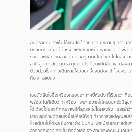
อันตรายที่มองเห็นได้แถมใกล้ตัวขนาดนี้ หลายๆ ครอบครัว
ครอบครัว ถึงแม้ต้องจ่ายเงินหลักหมื่นหลักแสนแต่เพื่อแ
งานออฟฟิสวัยกลางคน เธออยู่อาศัยในบ้านที่ไม่ไกลจากถ
สามี ลูกสาววัยอนุบาล คุณแม่วัยเกือบแปดสิบ และน้องสาว 
ป่วยด้วยโรคทางเดินหายใจบ่อยครั้งจนต้องเข้าโรงพยาบาล คุ
ก็อาการแย่ลง
เธอตัดสินใจซื้อเครื่องกรองอากาศยี่ห้อดัง ที่เรียกว่าเก
พร้อมกันทีเดียว 4 เครื่อง เพราะอยากให้ครอบครัวมีสุขภ
ได้ ต้องได้ของที่คุณภาพดีที่สุดและใช้ได้ผลจริง เธอเล่
มาก สุดท้ายตัดสินใจซื้อยี่ห้อนี้ทั้งๆ ที่ราคาสูงแต่คุณสม
ใช้ แต่มันไม่ได้ผล ยังจาม ยังเป็นภูมิแพ้เหมือนเดิม” แต่ห
อากาศสะอาด สดชื่น ทั้งตัวเธอเอง สามีและคุณแม่นอนหลั