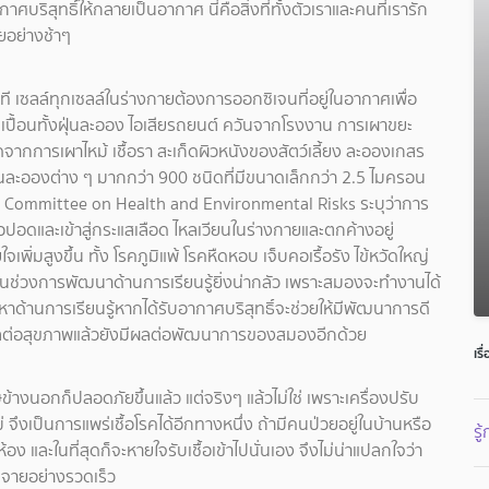
ริสุทธิ์ให้กลายเป็นอากาศ นี่คือสิ่งที่ทั้งตัวเราและคนที่เรารัก
ายอย่างช้าๆ
าที เซลล์ทุกเซลล์ในร่างกายต้องการออกซิเจนที่อยู่ในอากาศเพื่อ
เปื้อนทั้งฝุ่นละออง ไอเสียรถยนต์ ควันจากโรงงาน การเผาขยะ
จากการเผาไหม้ เชื้อรา สะเก็ดผิวหนังของสัตว์เลี้ยง ละอองเกสร
่นละอองต่าง ๆ มากกว่า 900 ชนิดที่มีขนาดเล็กกว่า 2.5 ไมครอน
 Committee on Health and Environmental Risks ระบุว่าการ
เยื่อปอดและเข้าสู่กระแสเลือด ไหลเวียนในร่างกายและตกค้างอยู่
ิ่มสูงขึ้น ทั้ง โรคภูมิแพ้ โรคหืดหอบ เจ็บคอเรื้อรัง ไข้หวัดใหญ่
่ในช่วงการพัฒนาด้านการเรียนรู้ยิ่งน่ากลัว เพราะสมองจะทำงานได้
ัญหาด้านการเรียนรู้หากได้รับอากาศบริสุทธิ์จะช่วยให้มีพัฒนาการดี
ผลต่อสุขภาพแล้วยังมีผลต่อพัฒนาการของสมองอีกด้วย
เรื
้างนอกก็ปลอดภัยขึ้นแล้ว แต่จริงๆ แล้วไม่ใช่ เพราะเครื่องปรับ
งเป็นการแพร่เชื้อโรคได้อีกทางหนึ่ง ถ้ามีคนป่วยอยู่ในบ้านหรือ
รู
ง และในที่สุดก็จะหายใจรับเชื้อเข้าไปนั่นเอง จึงไม่น่าแปลกใจว่า
ะจายอย่างรวดเร็ว