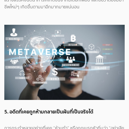
ชีพใหม่ๆ เกิดขึ้นตามมาอีกมากมายแน่นอน
5. อดีตที่เคยถูกห้ามกลายเป็นฝันที่เป็นจริงได้
การกระทำหลายอย่างที่เคย “ห้ามทำ” หรือถูกเบรกหัวทิ่มว่า “อย่าเสีย