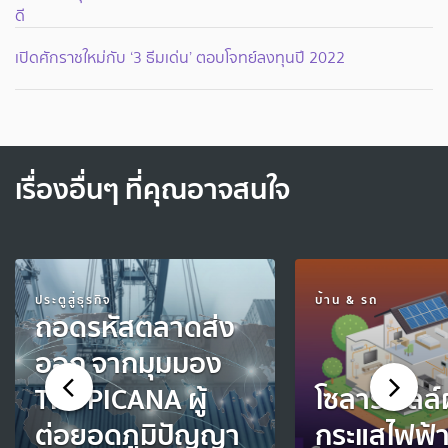
ดี
เปิดศักราชใหม่กับ ‘3 ธีมเด่น’ ตอบโจทย์ลงทุนปี 2022
เรื่องอื่นๆ ที่คุณอาจสนใจ
ประตูสู่ธุรกิจ
บ้าน & รถ
ถอดรหัสตลาดส่ง
ออก จากมุมมอง
TROPICANA ผู้
โซลาร์เซลล์
ต่อยอดภูมิปัญญา
กระแสไฟฟ้า