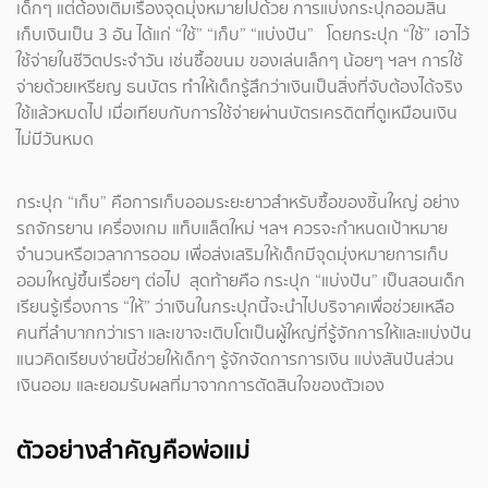
เด็กๆ แต่ต้องเติมเรื่องจุดมุ่งหมายไปด้วย การแบ่งกระปุกออมสิน
เก็บเงินเป็น 3 อัน ได้แก่ “ใช้” “เก็บ” “แบ่งปัน” โดยกระปุก “ใช้” เอาไว้
ใช้จ่ายในชีวิตประจำวัน เช่นซื้อขนม ของเล่นเล็กๆ น้อยๆ ฯลฯ การใช้
จ่ายด้วยเหรียญ ธนบัตร ทำให้เด็กรู้สึกว่าเงินเป็นสิ่งที่จับต้องได้จริง
ใช้แล้วหมดไป เมื่อเทียบกับการใช้จ่ายผ่านบัตรเครดิตที่ดูเหมือนเงิน
ไม่มีวันหมด
กระปุก “เก็บ” คือการเก็บออมระยะยาวสำหรับซื้อของชิ้นใหญ่ อย่าง
รถจักรยาน เครื่องเกม แท็บแล็ตใหม่ ฯลฯ ควรจะกำหนดเป้าหมาย
จำนวนหรือเวลาการออม เพื่อส่งเสริมให้เด็กมีจุดมุ่งหมายการเก็บ
ออมใหญ่ขึ้นเรื่อยๆ ต่อไป สุดท้ายคือ กระปุก “แบ่งปัน” เป็นสอนเด็ก
เรียนรู้เรื่องการ “ให้” ว่าเงินในกระปุกนี้จะนำไปบริจาคเพื่อช่วยเหลือ
คนที่ลำบากกว่าเรา และเขาจะเติบโตเป็นผู้ใหญ่ที่รู้จักการให้และแบ่งปัน
แนวคิดเรียบง่ายนี้ช่วยให้เด็กๆ รู้จักจัดการการเงิน แบ่งสันปันส่วน
เงินออม และยอมรับผลที่มาจากการตัดสินใจของตัวเอง
ตัวอย่างสำคัญคือพ่อแม่