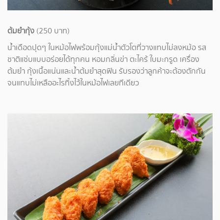
ต้มยำกุ้ง
(250 บาท)
น้ำเดือดปุดๆ ในหม้อไฟพร้อมกุ้งแม่น้ำตัวโตที่วางแทบไม่ลงหม้อ รส
ชาติแซ่บแบบอร่อยได้ทุกคน หอมกลิ่นข่า ตะไคร้ ใบมะกรูด เครื่อง
ต้มยำ กุ้งเนื้อแน่นและน้ำต้มยำสุดฟิน รับรองว่าลูกค้าจะต้องตักกัน
จนแทบไม่เหลืออะไรทิ้งไว้ในหม้อไฟเลยทีเดียว