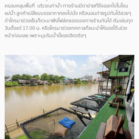
ครอบคลุมพื้นที่ บริเวณท่าน้ำ ทางร้านมีตาข่ายที่ขึงออกไปในโซน
แม่น้ำ ลูกค้าเปลี่ยนบรรยากาศลงไปนั่ง หรือนอนถ่ายรูปกันได้สวยๆ
ถ้าใครมาช่วงเย็นก็แวะมาฟังโฟล์คซองของทางร้านกันได้ เริ่มเล่นทุก
วันตั้งแต่ 17.00 น. หรือใครมาช่วงเทศกาลก็แนะนำให้จองโต๊ะล่วง
หน้าก่อนเลย เพราะมุมริมน้ำนี้ยอดฮิตจริงๆ