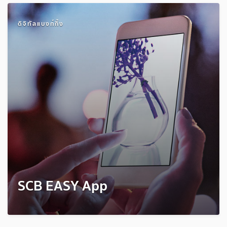
ดิจิทัลแบงก์กิ้ง
SCB EASY App