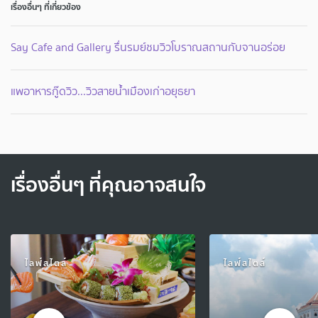
เรื่องอื่นๆ ที่เกี่ยวข้อง
Say Cafe and Gallery รื่นรมย์ชมวิวโบราณสถานกับจานอร่อย
แพอาหารกู๊ดวิว...วิวสายน้ำเมืองเก่าอยุธยา
เรื่องอื่นๆ ที่คุณอาจสนใจ
ไลฟ์สไตล์
ไลฟ์สไตล์