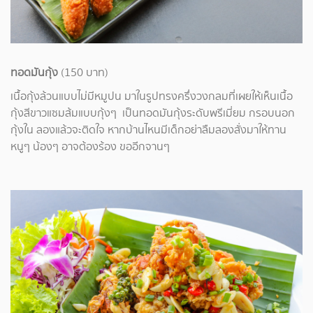
ทอดมันกุ้ง
(150 บาท)
เนื้อกุ้งล้วนแบบไม่มีหมูปน มาในรูปทรงครึ่งวงกลมที่เผยให้เห็นเนื้อ
กุ้งสีขาวแซมส้มแบบกุ้งๆ เป็นทอดมันกุ้งระดับพรีเมี่ยม กรอบนอก
กุ้งใน ลองแล้วจะติดใจ หากบ้านไหนมีเด็กอย่าลืมลองสั่งมาให้ทาน
หนูๆ น้องๆ อาจต้องร้อง ขออีกจานๆ