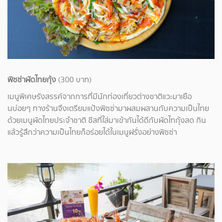
พิซซ่าผัดไทยกุ้ง
(300 บาท)
เมนูพิเศษรังสรรค์จากการที่มีนักท่องเที่ยวต่างชาติแวะมาเยือ
นบ่อยๆ ทางร้านจึงเตรียมแป้งพิซซ่ามาผสมผสานกับความเป็นไทย
ด้วยเมนูผัดไทยประจำชาติ ชีสที่ใส่มาเข้ากันได้ดีกับผัดไทกุ้งสด กิน
แล้วรู้สึกว่าความเป็นไทยก็อร่อยได้ในเมนูฝรั่งอย่างพิซซ่า