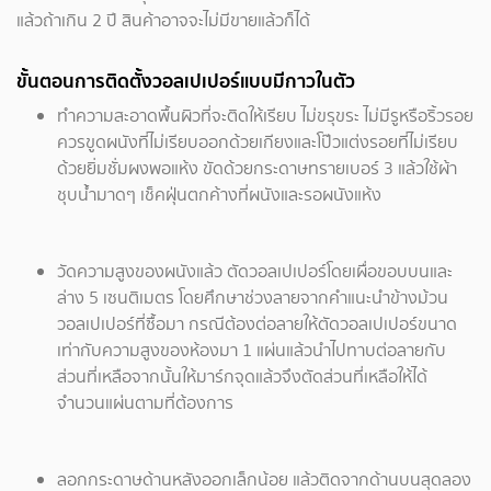
แล้วถ้าเกิน 2 ปี สินค้าอาจจะไม่มีขายแล้วก็ได้
ขั้นตอนการติดตั้งวอลเปเปอร์แบบมีกาวในตัว
ทำความสะอาดพื้นผิวที่จะติดให้เรียบ ไม่ขรุขระ ไม่มีรูหรือริ้วรอย
ควรขูดผนังที่ไม่เรียบออกด้วยเกียงและโป๊วแต่งรอยที่ไม่เรียบ
ด้วยยิ่มชั่มผงพอแห้ง ขัดด้วยกระดาษทรายเบอร์ 3 แล้วใช้ผ้า
ชุบน้ำมาดๆ เช็คฝุ่นตกค้างที่ผนังและรอผนังแห้ง
วัดความสูงของผนังแล้ว ตัดวอลเปเปอร์โดยเผื่อขอบบนและ
ล่าง 5 เซนติเมตร โดยศึกษาช่วงลายจากคำแนะนำข้างม้วน
วอลเปเปอร์ที่ซื้อมา กรณีต้องต่อลายให้ตัดวอลเปเปอร์ขนาด
เท่ากับความสูงของห้องมา 1 แผ่นแล้วนำไปทาบต่อลายกับ
ส่วนที่เหลือจากนั้นให้มาร์กจุดแล้วจึงตัดส่วนที่เหลือให้ได้
จำนวนแผ่นตามที่ต้องการ
ลอกกระดาษด้านหลังออกเล็กน้อย แล้วติดจากด้านบนสุดลอง