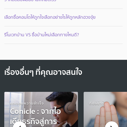
เลือกซื้อคอนโดให้ถูกใจเลือกอย่างไรให้ถูกหลักฮวงจุ้ย
รีโนเวทบ้าน VS ซื้อบ้านใหม่เลือกทางไหนดี?
เรื่องอื่นๆ ที่คุณอาจสนใจ
แกะรอยความสำเร็จ
ทิปส์น่ารู้
Conicle : จากไอ
เดียธุรกิจสู่การ