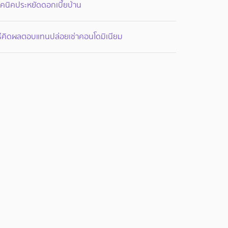
คนิคประหยัดดอกเบี้ยบ้าน
ิธีคิดผลตอบแทนปล่อยเช่าคอนโดมิเนียม