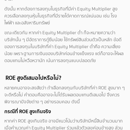
ดังนั้น หากต้องการลงทุนในธุรกิจที่มีค่า Equity Multiplier สูง
ควรเลือกลงทุนหุ้นในธุรกิจที่มีรายได้คาดการณ์แน่นอน เช่น โรง
ไฟฟ้า และอสังหาริมทรัพย์
ขณะเดียวกัน หากค่า Equity Multiplier ต่ำ ก็จะหมายความว่า
บริษัทนั้น ๆ มีอัตราการกู้ยืมน้อย ใช้ทรัพย์สินส่วนตัวเป็นหลัก ข้อดี
ของการลงทุนในบริษัทที่ค่า Equity Multiplier ต่ำคือ ความเสี่ยง
น้อย เพราะฐานการเงินของบริษัทค่อนข้างแข็งแรง แต่ก็อาจจะให้ผล
ตอบแทนไม่หวือหวานัก เน้นการลงทุนแบบปลอดภัย
ROE สูงดีเสมอไปหรือไม่?
หลายคนอาจจะสงสัยว่า ถ้าเลือกลงทุนกับบริษัทที่ค่า ROE สูงมาก ๆ
จะดีหรือไม่ คำตอบคืออาจจะไม่ได้รับผลตอบแทนดีเสมอไป จึงควร
พิจารณาปัจจัยต่าง ๆ อย่างรอบคอบ ดังนี้
กรณีที่ ROE สูงเกินจริง
หากค่า ROE สูงเกินจริง อาจมีแนวโน้มว่าบริษัทมีหนี้สินจำนวนมาก
เมื่อคำนวณค่า Equity Multiplier ร่วมแล้วตัวเลขค่อนข้างสูง ส่วน