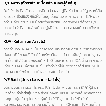
D/E Ratio (อัตราส่วนหนี้ต่อส่วนของผู้ถือหุ้น)
D/E Ratio คือ อัตราส่วนหนี้ต่อส่วนของผู้ถือหุ้น โดยจะใช้สูตร
หนี้สิน
หารด้วย
ส่วนของผู้ถือหุ้น
โดยดูเบื้องต้นง่าย ๆ คือ ถ้าค่า D/E น้อย
กว่า 1 คือมีจำนวนหนี้น้อยกว่าทรัพย์สินของตัวเอง แต่ถ้าค่า D/E
มากกว่า 2 คือค่อนข้างมีการกู้หนี้จำนวนมาก อาจจะมีความเสี่ยงใน
การลงทุน
ROA (Return on Assets)
การคำนวณ ROA จะเป็นการดูความสามารถในการบริหารทรัพยากร
ทั้งหมดที่มีของบริษัท ก็คือทรัพย์สินส่วนตัว และเงินกู้ โดยจะใช้สูตร
(กำไรสุทธิ / สินทรัพย์รวม) × 100 โดยหากได้ค่า ROA ต่ำมาก ๆ เมื่อ
เทียบกับ ROE ก็อาจมีแนวโน้มว่ากำไรที่ได้มาจากการกู้ยืมเงินทุน ไม่
ได้มาจากทรัพย์สินส่วนตัวของบริษัทเท่าไรนัก
P/E Ratio (อัตราส่วนราคาต่อกำไร)
อัตราส่วนราคาต่อกำไร หรือ P/E Ratio จะเป็นการนำ
ราคาหุ้น
มา
หารด้วย
กำไรต่อหุ้น
ซึ่งจะช่วยนักลงทุนประเมินความคุ้มค่าของการ
ลงทุนในหุ้นนั้น ๆ โดยหากหุ้นมีค่า ROE สูง แต่ค่า P/E ต่ำ ก็
หมายความว่าหุ้นมีความน่าสนใจ แต่ถ้าค่า ROE และค่า P/E สูงทั้งคู่