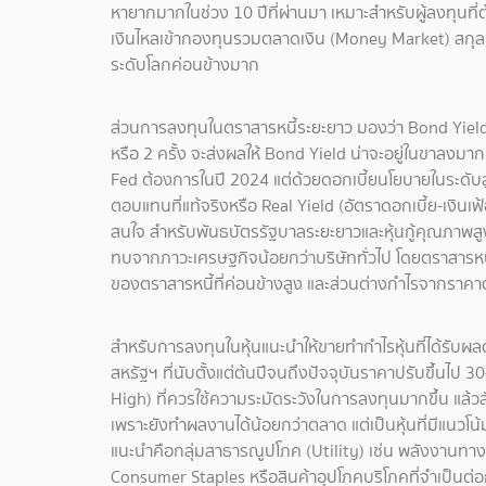
หายากมากในช่วง 10 ปีที่ผ่านมา เหมาะสำหรับผู้ลงทุนที่ต
เงินไหลเข้ากองทุนรวมตลาดเงิน (Money Market) สกุล
ระดับโลกค่อนข้างมาก
ส่วนการลงทุนในตราสารหนี้ระยะยาว มองว่า Bond Yield น
หรือ 2 ครั้ง จะส่งผลให้ Bond Yield น่าจะอยู่ในขาลงมากกว
Fed ต้องการในปี 2024 แต่ด้วยดอกเบี้ยนโยบายในระดับสู
ตอบแทนที่แท้จริงหรือ Real Yield (อัตราดอกเบี้ย-เงินเ
สนใจ สำหรับพันธบัตรรัฐบาลระยะยาวและหุ้นกู้คุณภาพสูงที่
ทบจากภาวะเศรษฐกิจน้อยกว่าบริษัททั่วไป โดยตราสารหนี้เ
ของตราสารหนี้ที่ค่อนข้างสูง และส่วนต่างกำไรจากราคาตร
สำหรับการลงทุนในหุ้นแนะนำให้ขายทำกำไรหุ้นที่ได้รับผ
สหรัฐฯ ที่นับตั้งแต่ต้นปีจนถึงปัจจุบันราคาปรับขึ้นไป 3
High) ที่ควรใช้ความระมัดระวังในการลงทุนมากขึ้น แล้วส
เพราะยังทำผลงานได้น้อยกว่าตลาด แต่เป็นหุ้นที่มีแนวโน้
แนะนำคือกลุ่มสาธารณูปโภค (Utility) เช่น พลังงานทางเลื
Consumer Staples หรือสินค้าอุปโภคบริโภคที่จำเป็นต่อ