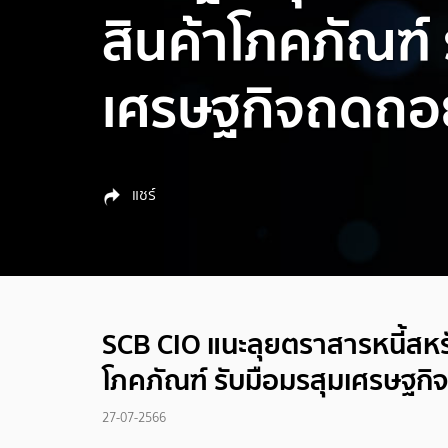
สินค้าโภคภัณฑ์ 
เศรษฐกิจถดถอ
แชร์
SCB CIO แนะลุยตราสารหนี้สหร
โภคภัณฑ์ รับมือมรสุมเศรษฐก
27-07-2566