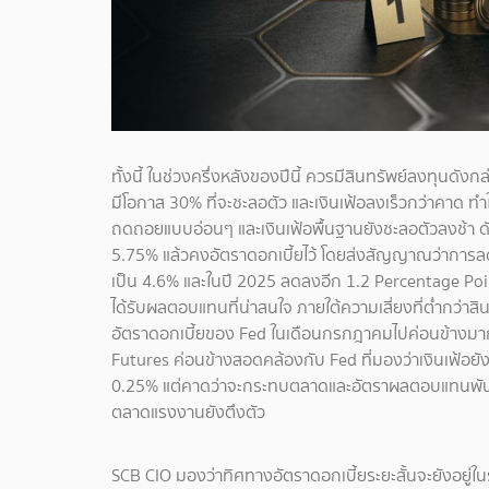
ทั้งนี้ ในช่วงครึ่งหลังของปีนี้ ควรมีสินทรัพย์ลงทุนดัง
มีโอกาส 30% ที่จะชะลอตัว และเงินเฟ้อลงเร็วกว่าคาด ทำให
ถดถอยแบบอ่อนๆ และเงินเฟ้อพื้นฐานยังชะลอตัวลงช้า ดังนั
5.75% แล้วคงอัตราดอกเบี้ยไว้ โดยส่งสัญญาณว่าการล
เป็น 4.6% และในปี 2025 ลดลงอีก 1.2 Percentage Points
ได้รับผลตอบแทนที่น่าสนใจ ภายใต้ความเสี่ยงที่ต่ำกว่าส
อัตราดอกเบี้ยของ Fed ในเดือนกรกฎาคมไปค่อนข้างมา
Futures ค่อนข้างสอดคล้องกับ Fed ที่มองว่าเงินเฟ้อยัง
0.25% แต่คาดว่าจะกระทบตลาดและอัตราผลตอบแทนพันธบั
ตลาดแรงงานยังตึงตัว
SCB CIO มองว่าทิศทางอัตราดอกเบี้ยระยะสั้นจะยังอยู่ในร