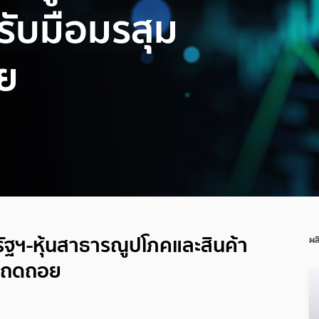
รับมือมรสุม
ย
ัฐฯ-หุ้นสาธารณูปโภคและสินค้า
ผล
ิจถดถอย