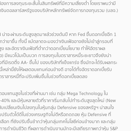
้องการลงทุนระยะสั้นในสินทรัพย์ที่มีความเสี่ยงต่ำ โดยเราพบว่ามี
เงินดอลลาร์สหรัฐของบริษัทหลักทรัพย์จัดการกองทุนรวม (บลจ.)
่าจะผ่านระดับสูงสุดมาแล้วช่วงต้นปี หาก Fed ขึ้นดอกเบี้ยอีก 1
่าขาขึ้น ทั้งนี้ แม้ตลาดจะมองว่าเงินเฟ้ออาจยังไม่เข้าสู่กรอบที่
ง และอัตราเงินเฟ้อที่ต่ำกว่าดอกเบี้ยนโยบาย ทำให้อัตราผล
ฟ้อ) มีแนวโน้มเป็นบวก การลงทุนในตราสารหนี้ระยะยาวจึงยังน่า
มีเรตติ้ง AA- ขึ้นไป ของบริษัทที่แข็งแกร่ง ซึ่งมักจะได้รับผลกระ
หล่านี้ยังให้ผลตอบแทนค่อนข้างดี อาจได้ทั้งอัตราดอกเบี้ยรับ
าสารหนี้ที่จะปรับเพิ่มขึ้นในช่วงที่ดอกเบี้ยลดลง
ลตอบแทนสูงในช่วงที่ผ่านมา เช่น กลุ่ม Mega Technology ใน
0-40% และมีหุ้นหลายตัวที่ราคาเริ่มกลับไปทำระดับสูงสุดใหม่ (New
ับเปลี่ยนเงินไปลงทุนในหุ้นกลุ่ม Defensive ของสหรัฐฯ น่าสนใจ
มปรับตัวได้ดีในช่วงเศรษฐกิจไม่ดีหรือถดถอย หุ้น Defensive ที่
อก ที่ยังปรับขึ้นช้ากว่าหุ้นกลุ่มเทคโนโลยีค่อนข้างมาก และกลุ่ม
การดำเนินชีวิต ที่ผลการดำเนินงานมักจะมีเสถียรภาพกว่าหุ้น S&P