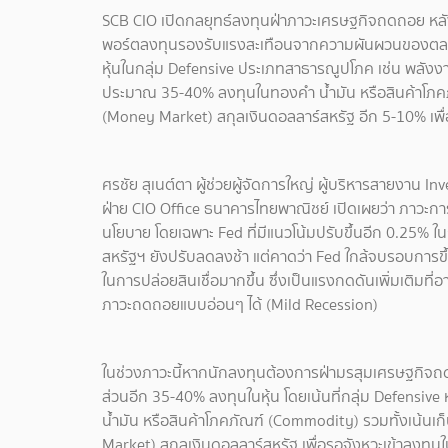
SCB CIO เปิดกลยุทธ์ลงทุนฝ่าภาวะเศรษฐกิจถดถอย หลังธ
พอร์ตลงทุนรองรับแรงสะเทือนจากความผันผวนของตลาด
หุ้นในกลุ่ม Defensive ประเภทสาธารณูปโภค เช่น พลังงา
ประมาณ 35-40% ลงทุนในทองคำ น้ำมัน หรือสินค้าโภค
(Money Market) สกุลเงินดอลลาร์สหรัฐ อีก 5-10% เพื่
ศรชัย สุเนต์ตา ผู้ช่วยผู้จัดการใหญ่ ผู้บริหารสายงาน In
ฝ่าย CIO Office ธนาคารไทยพาณิชย์ เปิดเผยว่า ภาวะกา
นโยบาย โดยเฉพาะ Fed ที่มีแนวโน้มปรับขึ้นอีก 0.25% ใ
สหรัฐฯ ยังปรับลดลงช้า แต่คาดว่า Fed ใกล้จบรอบการขึ
ในการปล่อยสินเชื่อมากขึ้น ซึ่งเป็นแรงกดดันเพิ่มเติมที
ภาวะถดถอยแบบอ่อนๆ ได้ (Mild Recession)
ในช่วงภาวะนี้หากนักลงทุนต้องการฝ่ามรสุมเศรษฐกิ
ส่วนอีก 35-40% ลงทุนในหุ้น โดยเน้นที่กลุ่ม Defensi
น้ำมัน หรือสินค้าโภคภัณฑ์ (Commodity) รวมทั้งเน้
Market) สกุลเงินดอลลาร์สหรัฐ เพื่อรอจังหวะเข้าลงทุน