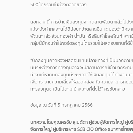
500 โดยรวมในช่วงตลาดขาลง
นอกจากนี้ การย้ายเงินลงทุนจากตลาดพัฒนาแล้วไปยังตลาด
แม้จะยังทำผลงานได้ดีน้อยกว่าตลาดอื่น แต่มองว่ามีคว
พัฒนาแล้ว ส่วนทองคำ น้ำมัน หรือสินค้าโภคภัณฑ์ หากม
กลุ่มนี้มักจะทำให้พอร์ตลงทุนโดยรวมให้ผลตอบแทนที่ดีขึ้น
“นักลงทุนคาดหวังผลตอบแทนปลายทางที่เป็นบวกตามเป้าหมา
นั้นระหว่างทางที่ลงทุนอาจจะมีสถานการณ์เข้ามากระ
บ้าง แต่หากนักลงทุนมีระยะเวลาให้เงินลงทุนได้ทำงาน
เพื่อกระจายความเสี่ยงให้สอดคล้องกับความสามารถยอมร
การลงทุนจะเป็นไปตามเป้าหมายที่ตั้งไว้” ศรชัยกล่าว
ข้อมูล ณ วันที่ 5 กรกฎาคม 2566
บทความโดยคุณศรชัย สุเนต์ตา ผู้ช่วยผู้จัดการใหญ่ ผู้บ
จัดการใหญ่ ผู้บริหารฝ่าย SCB CIO Office ธนาคารไทย