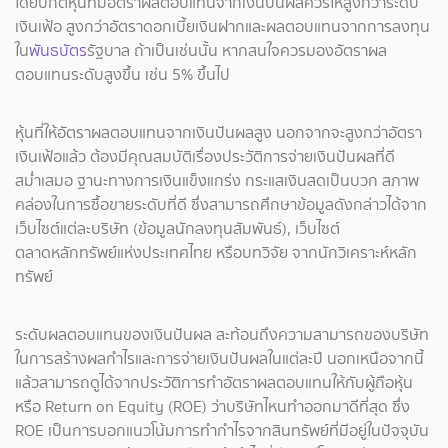
โดยปกติหุ้นที่มีอัตราผลตอบแทนจากเงินปันผลควรให้สูงกว่าระดับ
เงินเฟ้อ สูงกว่าอัตราดอกเบี้ยเงินฝากและผลตอบแทนจากการลงทุน
ใน
พันธบัตร
รัฐบาล ถ้าเป็นเช่นนั้น หากสนใจควรมองอัตราผล
ตอบแทนระดับสูงขึ้น เช่น 5% ขึ้นไป
หุ้นที่ให้อัตราผลตอบแทนจากเงินปันผลสูง นอกจากจะสูงกว่าอัตรา
เงินเฟ้อแล้ว ต้องมีคุณสมบัติเรื่องประวัติการจ่ายเงินปันผลที่ดี
สม่ำเสมอ ฐานะทางการเงินแข็งแกร่ง กระแสเงินสดเป็นบวก สภาพ
คล่องในการซื้อขายระดับที่ดี ซึ่งสามารถศึกษาข้อมูลดังกล่าวได้จาก
เว็บไซต์แต่ละบริษัท (ข้อมูลนักลงทุนสัมพันธ์), เว็บไซต์
ตลาดหลักทรัพย์แห่งประเทศไทย หรือบทวิจัย จากนักวิเคราะห์หลัก
ทรัพย์
ระดับผลตอบแทนของเงินปันผล สะท้อนถึงความสามารถของบริษัท
ในการสร้างผลกำไรและการจ่ายเงินปันผลในแต่ละปี นอกเหนือจากนี้
แล้วสามารถดูได้จากประวัติการทำอัตราผลตอบแทนให้กับผู้ถือหุ้น
หรือ Return on Equity (ROE) ว่าบริษัทไหนทำออกมาดีที่สุด ซึ่ง
ROE เป็นการบอกแนวโน้มการทำกำไรจากสินทรัพย์ที่มีอยู่ในปัจจุบัน