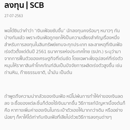
ลงทุน | SCB
27-07-2563
พอได้ยินว่าคำว่า “เงินเฟ้อขยับขึ้น” นักลงทุนคงร้อนๆ หนาวๆ กัน
บ้างกันแล้ว เพราะเงินเฟ้อถูกยกให้เป็นความเสี่ยงสำคัญเรื่องหนึ่ง
สำหรับการลงทุนในสินทรัพย์แทบจะทุกประเภท และสาเหตุที่เงินเฟ้อ
เร่งตัวตั้งแต่ต้นปี 2561 ธนาคารแห่งประเทศไทย (ธปท.) ระบุว่ามา
จากการฟื้นตัวของเศรษฐกิจที่เด่นชัด โดยเฉพาะฝั่งอุปสงค์ที่เร่งตัว
หนุนให้ราคาสินค้าโภคภัณฑ์อันเป็นปัจจัยการผลิตเร่งตัวสูงขึ้น เช่น
ถ่านหิน, ก๊าซธรรมชาติ, น้ำมัน เป็นต้น
ถ้าพูดถึงความน่ากลัวของเงินเฟ้อ หนีไม่พ้นการทำให้ค่าของเงินลด
ลง จะซื้อของแต่ละชิ้นก็ต้องใช้เงินมากขึ้น วิธีการแก้ปัญหาเบื้องต้นก็
คือ หาทางเพิ่มค่าของเงินในกระเป๋าตัวเองให้มากกว่าเดิม หรืออย่าง
น้อยๆ ก็หาให้ได้เท่ากับเงินเฟ้อที่เสียไปด้วยวิธีการลงทุนต่างๆ