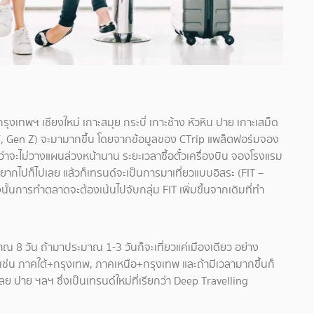
 กรุงเทพฯ เชียงใหม่ เกาะสมุย กระบี่ เกาะช้าง หัวหิน ปาย เกาะเสม็ด
 Y, Gen Z) จะมามากขึ้น โดยจากข้อมูลของ CTrip แพล็ตฟอร์มจอง
ว่าจะไม่วางแผนล่วงหน้านาน ระยะเวลาซื้อตั๋วเครื่องบิน จองโรงแรม
กอยากไปก็ไปเลย แล้วก็เทรนด์จะเป็นการมาเที่ยวแบบอิสระ (FIT –
นั้นการทำตลาดจะต้องเน้นไปจับกลุ่ม FIT เพิ่มขึ้นจากเดิมที่ทำ
มาณ 8 วัน ถ้ามาประมาณ 1-3 วันก็จะเที่ยวแค่เมืองเดียว อย่าง
ือง เช่น ภาคใต้+กรุงเทพ, ภาคเหนือ+กรุงเทพ และถ้ามีเวลามากขึ้นก็
ลย ปาย ฯลฯ ซึ่งเป็นเทรนด์ใหม่ที่เรียกว่า Deep Travelling