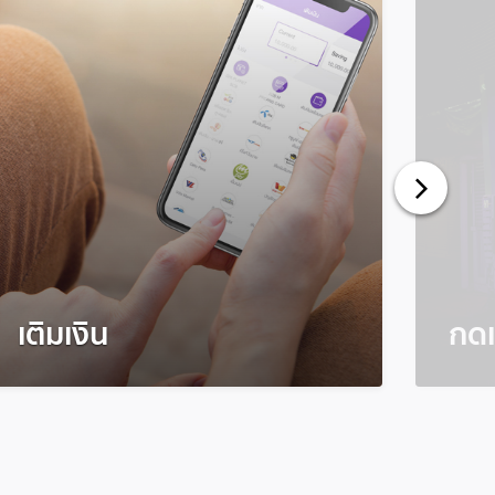
เติมเงิน
กดเ