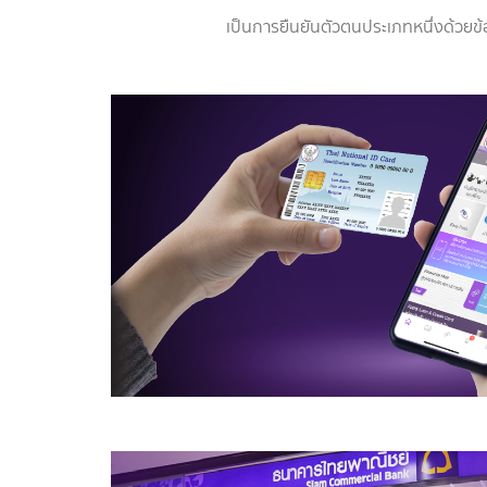
เป็นการยืนยันตัวตนประเภทหนึ่งด้วยข