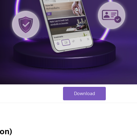
Download
ion)