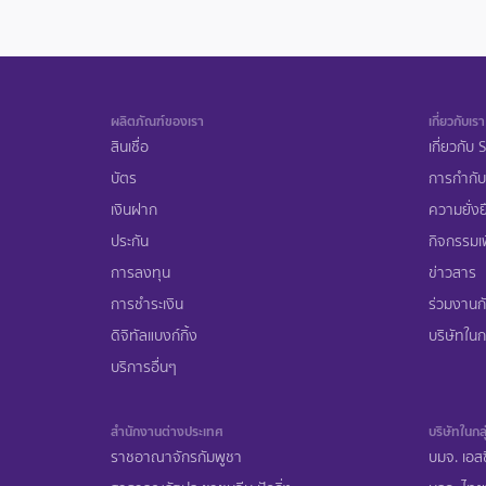
ผลิตภัณฑ์ของเรา
เกี่ยวกับเรา
สินเชื่อ
เกี่ยวกับ
บัตร
การกำกับ
เงินฝาก
ความยั่งย
ประกัน
กิจกรรมเพ
การลงทุน
ข่าวสาร
การชำระเงิน
ร่วมงานก
ดิจิทัลแบงก์กิ้ง
บริษัทในกล
บริการอื่นๆ
สำนักงานต่างประเทศ
บริษัทในกลุ
ราชอาณาจักรกัมพูชา
บมจ. เอสซ