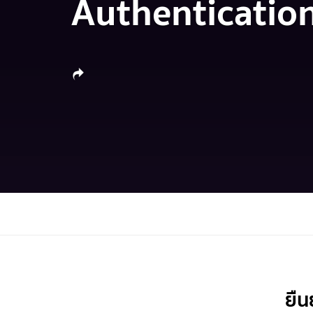
Authenticatio
ยืน