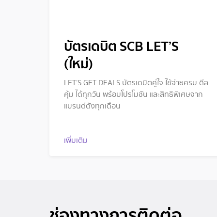
บัตรเดบิต SCB LET’S
(ใหม่)
LET’S GET DEALS บัตรเดบิตคู่ใจ ใช้จ่ายครบ ดีล
คุ้ม ได้ทุกวัน พร้อมโปรโมชัน และสิทธิพิเศษจาก
แบรนด์ดังทุกเดือน
เพิ่มเติม
ช่องทางการติดต่อ