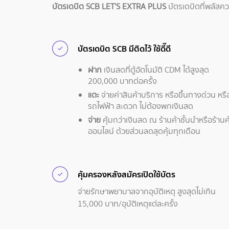
บัตรเดบิต SCB LET’S EXTRA PLUS
บัตรเดบิตที่พลัสความ
บัตรเดบิต SCB มีติดไว้ ใช้ดี๊ดี
ฝาก
เงินสดที่ตู้อัตโนมัติ CDM ได้สูงสุด
200,000 บาทต่อครั้ง
แตะ
จ่ายค่าสินค้าบริการ หรือขึ้นทางด่วน หรื
รถไฟฟ้า สะดวก ไม่ต้องพกเงินสด
จ่าย
คุ้มกว่าเงินสด ณ ร้านค้าชั้นนำหรือร้านค
ออนไลน์ ด้วยส่วนลดสุดคุ้มทุกเดือน
คุ้มครองหลังสมัครเปิดใช้บัตร
จ่ายรักษาพยาบาลจากอุบัติเหตุ สูงสุดไม่เกิน
15,000 บาท/อุบัติเหตุแต่ละครั้ง