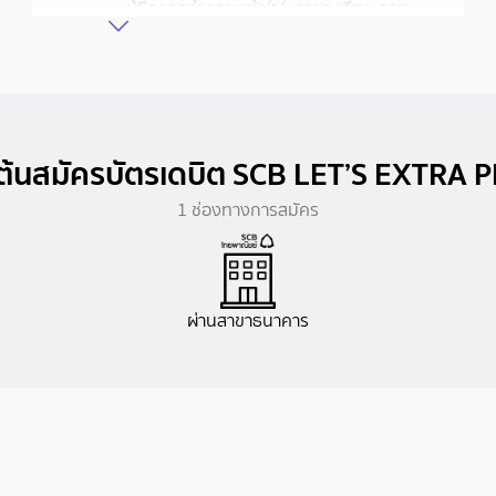
ผู้ซื้อควรทำความเข้าใจในรายละเอียด ความ
คุ้มครองและเงื่อนไขก่อนตัดสินใจทำประกันภัย
ทุกครั้ง
ผลประโยชน์ ความคุ้มครองและเงื่อนไขเป็นไป
ตามที่กรมธรรม์ และ บริษัท เทเวศประกันภัย
จำกัด (มหาชน) กำหนด
่มต้นสมัครบัตรเดบิต SCB LET’S EXTRA 
กรณีสอบถามเพิ่มเติมเกี่ยวกับความคุ้มครอง
และเรียกร้องสินไหมทดแทน กรุณาติดต่อศูนย์
1 ช่องทางการสมัคร
บริการลูกค้า บริษัทเทเวศประกันภัย จำกัด
(มหาชน) โทร. 1291 ตลอด 24 ชั่วโมง หรือ
www.deves.co.th
ผ่านสาขาธนาคาร