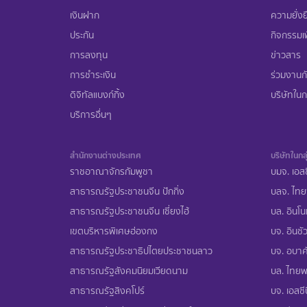
เงินฝาก
ความยั่งย
ประกัน
กิจกรรมเพ
การลงทุน
ข่าวสาร
การชำระเงิน
ร่วมงานก
ดิจิทัลแบงก์กิ้ง
บริษัทในกล
บริการอื่นๆ
สำนักงานต่างประเทศ
บริษัทในกลุ
ราชอาณาจักรกัมพูชา
บมจ. เอสซ
สาธารณรัฐประชาชนจีน ปักกิ่ง
บลจ. ไทย
สาธารณรัฐประชาชนจีน เซี่ยงไฮ้
บล. อินโน
เขตบริหารพิเศษฮ่องกง
บจ. อินชัว
สาธารณรัฐประชาธิปไตยประชาชนลาว
บจ. อบาคั
สาธารณรัฐสังคมนิยมเวียดนาม
บล. ไทยพา
สาธารณรัฐสิงคโปร์
บจ. เอสซีบ