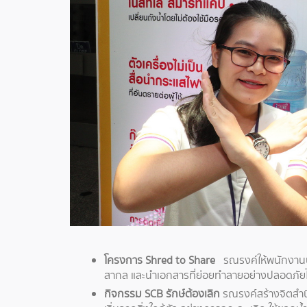
โครงการ Shred to Share
รณรงค์ให้พนักงานน
สากล และนำเอกสารที่ย่อยทำลายอย่างปลอดภัยไป
กิจกรรม SCB รักษ์ต้องเลิก
รณรงค์สร้างจิตสำน