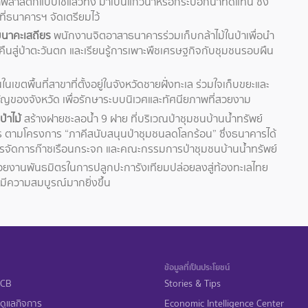
น้ำพลาสติกแบบใช้แล้วทิ้ง มาเป็นแก้วน้ำหรือกระบอกน้ำทดแทน ซึ่ง
ี่ธนาคารฯ จัดเตรียมไว้
ืบนาคะเสถียร
พนักงานจิตอาสาธนาคารร่วมเก็บกล้าไม้ในป่าเพื่อนำ
นสู่ป่าตะวันตก และเรียนรู้การเพาะพืชเศรษฐกิจกับชุมชนรอบผืน
นเขตพื้นที่สาขาที่ตั้งอยู่ในจังหวัดชายฝั่งทะเล ร่วมใจเก็บขยะและ
ัญของจังหวัด เพื่อรักษาระบบนิเวศและทัศนียภาพที่สวยงาม
่าไม้
สร้างฝายชะลอน้ำ 9 ฝาย ที่บริเวณป่าชุมชนบ้านน้ำทรัพย์
ตร ตามโครงการ “ภาคีสนับสนุนป่าชุมชนลดโลกร้อน” ซึ่งธนาคารได้
รจัดการก๊าซเรือนกระจก และคณะกรรมการป่าชุมชนบ้านน้ำทรัพย์
่วยงานพันธมิตรในการปลูกปะการังเทียมปล่อยลงสู่ท้องทะเลไทย
มีความสมบูรณ์มากยิ่งขึ้น
ข้อมูลที่เป็นประโยชน์
 SCB
Stories & Tips
ดูแลกิจการ
Economic Intelligence Center