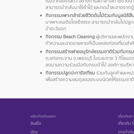
เริ่มจากสิ่งใกล้ตัว อย่างการลด-ละ-เลิก ใช้ขวด
สามารถนำกลับมาใช้ซ้ำได้ และกดน้ำสะอาดจากตู้ท
กิจกรรมเพาะกล้าช่วยชีวิตต้นไม้ร่วมกับมูลนิธิส
มาเพาะจนเติบโตแข็งแรง สามารถนำกลับไปปลูกคื
ป่าตะวันตก
กิจกรรม Beach Cleaning
ผู้บริหารและพนักงานใ
ทำความสะอาดชายหาดที่เป็นแหล่งท่องเที่ยวสำค
กิจกรรมสร้างฝายอนุรักษ์ธรรมชาติร่วมกับกรมป
ต.แก่งกระจาน จ.เพชรบุรี ในระยะทาง 3 กิโลเม
ลงนามความร่วมมือกับกรมป่าไม้ องค์การบริหา
กิจกรรมปลูกปะการังเทียม
ร่วมกับลูกค้าและหน
เพื่อสร้างความสมดุลของระบบนิเวศให้ธรรมชาติ
ผลิตภัณฑ์ของเรา
เกี่ยวกับเรา
สินเชื่อ
เกี่ยวกับ
บัตร
การกำกับ