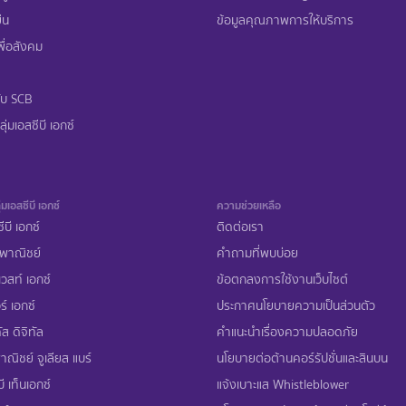
ืน
ข้อมูลคุณภาพการให้บริการ
ื่อสังคม
ับ SCB
ุ่มเอสซีบี เอกซ์
่มเอสซีบี เอกซ์
ความช่วยเหลือ
ีบี เอกซ์
ติดต่อเรา
พาณิชย์
คำถามที่พบบ่อย
เวสท์ เอกซ์
ข้อตกลงการใช้งานเว็บไซต์
ร์ เอกซ์
ประกาศนโยบายความเป็นส่วนตัว
ส ดิจิทัล
คำแนะนำเรื่องความปลอดภัย
ณิชย์ จูเลียส แบร์
นโยบายต่อต้านคอร์รัปชั่นและสินบน
ี เท็นเอกซ์
แจ้งเบาะแส Whistleblower