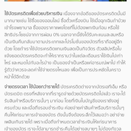
ใช้บัตรเครดิตเพื่อช่วยบริหารเงิน
เนื่องจากข้อดีของบัตรเครดิตนั้นมี
มากมายเช่น ใช้ซื้อของออนไลน์ ซื้อตั๋วเครื่องบิน ใช้เมื่อฉุกเฉินถ้าป่วย
เข้าโรงพยาบาล ซื้อของราคาแพงโดยที่ไม่ต้องพกเงินก้อน หรือใช้
สิทธิประโยชน์จากการผ่อน 0% นอกจากนี้ยังได้รับคะแนนสะสมหรือ
เป็นเงินคืนกลับมาตามประเภทและโปรโมชั่นของบัตรที่เราถืออยู่อีก
ด้วย โดยถ้าเราใช้บัตรเครดิตแทนเงินสดเป็นกิจวัตร ตัวสลิปหรือใบ
แจ้งยอดบัตรเครดิตจะทำให้เราทราบว่าในแต่ละเดือนเราใช้เงินไปเท่า
ไหร่ และหมดไปกับอะไรบ้าง เป็นของจำเป็นหรือแค่อารมณ์พาไป ทำให้
รู้ตัวว่าควรจะลดค่าใช้จ่ายตรงไหนลง เพื่อเป็นการประหยัดในคราว
หน้าได้อีกด้วย
จ่ายตรงเวลา ใช้น้อยกว่ารายได้
บัตรเครดิตต่างจากบัตรเอทีเอ็ม หรือ
บัตรเดบิต ตรงที่หลังจากที่เรารูดจ่ายด้วยบัตรเครดิตไปแล้ว เราจะได้
รับสินค้าหรือบริการนั้นๆ มาก่อน โดยที่เงินในบัญชีของเรายังอยู่
ครบถ้วน และเมื่อถึงรอบชำระเงิน ค่อยจ่ายค่าสินค้าหรือบริการนั้นๆ
คืนให้แก่ธนาคารเจ้าของบัตร ดังนั้นจึงต้องระลึกไว้เสมอว่า อย่าจ่าย
เพลินเกินรายได้ เพราะเมื่อถึงกำหนดเวลาชำระเงินให้แก่ธนาคาร
เจ้าของบัตร เราจะได้สามารถชำระคืนได้อย่างสบายๆ ไม่ต้องกังวล