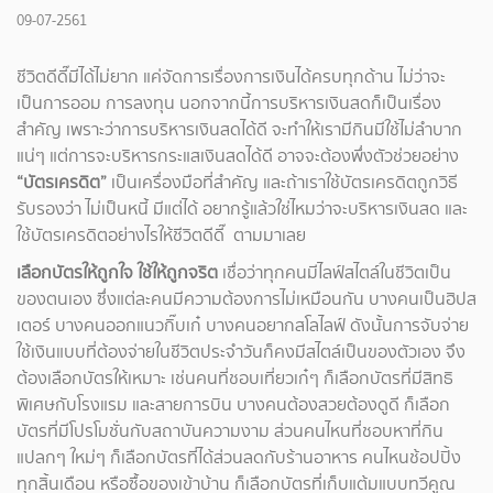
09-07-2561
ชีวิตดีดี๊มีได้ไม่ยาก แค่จัดการเรื่องการเงินได้ครบทุกด้าน ไม่ว่าจะ
เป็นการออม การลงทุน นอกจากนี้การบริหารเงินสดก็เป็นเรื่อง
สำคัญ เพราะว่าการบริหารเงินสดได้ดี จะทำให้เรามีกินมีใช้ไม่ลำบาก
แน่ๆ แต่การจะบริหารกระแสเงินสดได้ดี อาจจะต้องพึ่งตัวช่วยอย่าง
“บัตรเครดิต”
เป็นเครื่องมือที่สำคัญ และถ้าเราใช้บัตรเครดิตถูกวิธี
รับรองว่า ไม่เป็นหนี้ มีแต่ได้ อยากรู้แล้วใช่ไหมว่าจะบริหารเงินสด และ
ใช้บัตรเครดิตอย่างไรให้ชีวิตดีดี๊ ตามมาเลย
เลือกบัตรให้ถูกใจ ใช้ให้ถูกจริต
เชื่อว่าทุกคนมีไลฟ์สไตล์ในชีวิตเป็น
ของตนเอง ซึ่งแต่ละคนมีความต้องการไม่เหมือนกัน บางคนเป็นฮิปส
เตอร์ บางคนออกแนวกิ๊บเก๋ บางคนอยากสโลไลฟ์ ดังนั้นการจับจ่าย
ใช้เงินแบบที่ต้องจ่ายในชีวิตประจำวันก็คงมีสไตล์เป็นของตัวเอง จึง
ต้องเลือกบัตรให้เหมาะ เช่นคนที่ชอบเที่ยวเก๋ๆ ก็เลือกบัตรที่มีสิทธิ
พิเศษกับโรงแรม และสายการบิน บางคนต้องสวยต้องดูดี ก็เลือก
บัตรที่มีโปรโมชั่นกับสถาบันความงาม ส่วนคนไหนที่ชอบหาที่กิน
แปลกๆ ใหม่ๆ ก็เลือกบัตรที่ได้ส่วนลดกับร้านอาหาร คนไหนช้อปปิ้ง
ทุกสิ้นเดือน หรือซื้อของเข้าบ้าน ก็เลือกบัตรที่เก็บแต้มแบบทวีคูณ