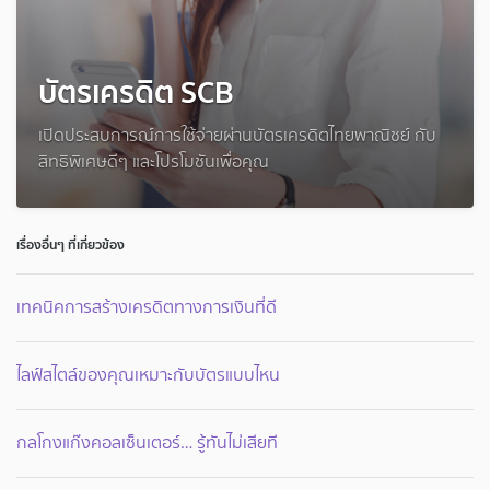
บัตรเครดิต SCB
เปิดประสบการณ์การใช้จ่ายผ่านบัตรเครดิตไทยพาณิชย์ กับ
สิทธิพิเศษดีๆ และโปรโมชันเพื่อคุณ
เรื่องอื่นๆ ที่เกี่ยวข้อง
เทคนิคการสร้างเครดิตทางการเงินที่ดี
ไลฟ์สไตล์ของคุณเหมาะกับบัตรแบบไหน
กลโกงแก๊งคอลเซ็นเตอร์… รู้ทันไม่เสียที