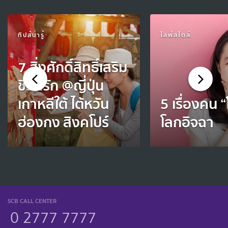
ทิปส์น่ารู้
ไลฟ์สไตล์
7 สิ่งศักดิ์สิทธิ์เสริม
ชีวิตรัก @ญี่ปุ่น
เกาหลีใต้ ไต้หวัน
5 เรื่องคน “
ฮ่องกง สิงคโปร์
โลกอิจฉา
SCB CALL CENTER
0 2777 7777