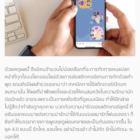
ด้วยเหตุผลนี้ จึงมีคนจำนวนไม่น้อยเลือกที่จะการทักทายคนแปลก
หน้าที่ถุกใจบนโลกออนไลน์ด้วยการส่งสติกเกอร์แทนการทักด้วยคำ
พูด แถมยังมีผลสำรวจออกมาว่า เทคนิคการใช้สติกเกอร์เปิดบท
สนทนานั้น ให้ผลที่น่าพึงพอใจและช่วยให้คนสมหวังในความรักมานัก
ต่อนักแล้ว อาจจะเพราะเป็นการหยั่งเชิงที่ดูแนบเนียน ทำให้อีกฝ่าย
ไม่รู้สึกว่ากำลังถูกคุกคาม บวกกับความน่ารักของสติกเกอร์ยุคนี้ ที่
ขยันออกแบบมาแข่งความน่ารักน่าใช้กันบนจอสมาร์ทโฟนของเรา ก็
ยิ่งทำให้บรรยากาศการพูดคุยดูผ่อนคลายและเป็นกันเองมากขึ้น ใน
ยุค 4.0 แบบนี้ รักใคร ชอบใคร อย่ามัวรอช้า ถ้าไม่ทัก รักไม่เกิดนะ จะ
บอกให้!