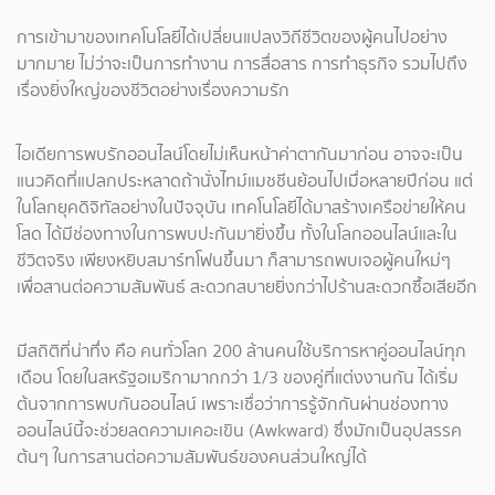
การเข้ามาของเทคโนโลยีได้เปลี่ยนแปลงวิถีชีวิตของผู้คนไปอย่าง
มากมาย ไม่ว่าจะเป็นการทำงาน การสื่อสาร การทำธุรกิจ รวมไปถึง
เรื่องยิ่งใหญ่ของชีวิตอย่างเรื่องความรัก
ไอเดียการพบรักออนไลน์โดยไม่เห็นหน้าค่าตากันมาก่อน อาจจะเป็น
แนวคิดที่แปลกประหลาดถ้านั่งไทม์แมชชีนย้อนไปเมื่อหลายปีก่อน แต่
ในโลกยุคดิจิทัลอย่างในปัจจุบัน เทคโนโลยีได้มาสร้างเครือข่ายให้คน
โสด ได้มีช่องทางในการพบปะกันมายิ่งขึ้น ทั้งในโลกออนไลน์และใน
ชีวิตจริง เพียงหยิบสมาร์ทโฟนขึ้นมา ก็สามารถพบเจอผู้คนใหม่ๆ
เพื่อสานต่อความสัมพันธ์ สะดวกสบายยิ่งกว่าไปร้านสะดวกซื้อเสียอีก
มีสถิติที่น่าทึ่ง คือ คนทั่วโลก 200 ล้านคนใช้บริการหาคู่ออนไลน์ทุก
เดือน โดยในสหรัฐอเมริกามากกว่า 1/3 ของคู่ที่แต่งงานกัน ได้เริ่ม
ต้นจากการพบกันออนไลน์ เพราะเชื่อว่าการรู้จักกันผ่านช่องทาง
ออนไลน์นี้จะช่วยลดความเคอะเขิน (Awkward) ซึ่งมักเป็นอุปสรรค
ต้นๆ ในการสานต่อความสัมพันธ์ของคนส่วนใหญ่ได้