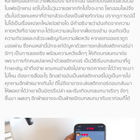
หลายคนเลือกที่จะวางฟอร์มนิ่ง ไม่ทักก่อน เลือกไปตั้งสเตตัสเวิ่นเว้อ
ในเฟซบุ๊กแทน แต่ในใจนั้นวุ่นวายอยากทักไปใจจะขาด โลกออนไลน์จึง
เต็มไปด้วยคนเหงาที่ต่างกลัวจะต้องเป็นฝ่ายทักก่อน ปรากฎการณ์นี้
ไม่ได้เป็นเรื่องแปลกใหม่แต่อย่างใด มีคำอธิบายว่ามันเกิดจากความ
คาดหวังที่เราอยากจะได้รับความสนใจจากฝั่งตรงข้าม จนเกิดเป็น
ความกังวลและกลัวจะเผชิญกับความผิดหวัง หากแชทของเราถูก
มองผ่าน ซึ่งคนเหล่านี้มักจะแก้ปัญหาด้วยการแกล้งส่งสติกเกอร์น่า
รักๆ เป็นการลองเชิง พร้อมความหวังเล็กๆ ให้เกิดบทสนทนาต่อ
เพราะการทักคนแปลกหน้าด้วยสติกเกอร์ เป็นวิธีเริ่มบทสนทนาที่ดู
Friendly เข้าถึงง่าย แถมคนอ่านยังไม่สามารถคาดเดาได้ว่าเราจะมา
ไม้ไหน ต้องการสื่ออะไร อีกอย่างมันเป็นแค่สติกเกอร์ไม่ดูเป็นการไป
คุกคามอีกฝ่ายมากเกินไป ดีไม่ดีเขาอาจจะส่งสติกเกอร์ตอบกลับมา
ให้พอเดาได้ว่าเขาเป็นมิตรรึเปล่า และเริ่มเกิดบทสนทนาจริงๆ จังๆ
ขึ้นมา เผลอๆ อีกฝ่ายอาจจะเป็นฝ่ายเปิดบทสนทนากับเราก่อนก็ได้