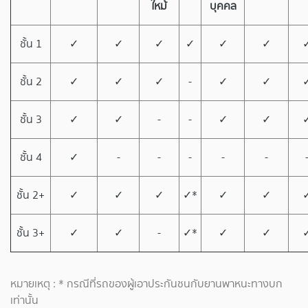
ใหม้
บุคคล
ชั้น 1
✓
✓
✓
✓
✓
✓
ชั้น 2
✓
✓
✓
­-
✓
✓
ชั้น 3
✓
✓
-
­-
✓
✓
ชั้น 4
✓
-
-
­-
-
-
ชั้น 2+
✓
✓
✓
✓*
✓
✓
ชั้น 3+
✓
✓
-
✓*
✓
✓
หมายเหตุ : * กรณีที่รถของผู้เอาประกันชนกับยานพาหนะทางบก
เท่านั้น