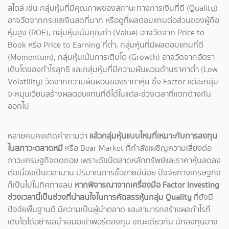
สไตล์ เช่น กลุ่มหุ้นที่มีคุณภาพของสถานะทางการเงินที่ดี (Quality)
อาจวัดจากกระแสเงินสดที่มาก หรือดูที่ผลตอบแทนต่อส่วนของผู้ถือ
หุ้นสูง (ROE), กลุ่มหุ้นเน้นคุณค่า (Value) อาจวัดจาก Price to
Book หรือ Price to Earning ที่ต่ำ, กลุ่มหุ้นที่มีผลตอบแทนที่ดี
(Momentum), กลุ่มหุ้นเน้นการเติบโต (Growth) อาจวัดจากอัตรา
เติบโตของกำไรสุทธิ และกลุ่มหุ้นที่มีความผันผวนด้านราคาต่ำ (Low
Volatility) วัดจากความผันผวนของราคาหุ้น ซึ่ง Factor แต่ละกลุ่ม
จะหมุนเวียนสร้างผลตอบแทนที่ดีได้ในแต่ละช่วงเวลาที่แตกต่างกัน
ออกไป
หลายคนคงเกิดคำถามว่า
แล้วกลุ่มหุ้นแบบไหนที่เหมาะกับการลงทุน
ในสภาวะตลาดหมี
หรือ Bear Market ที่กำลังเผชิญความเสี่ยงต่อ
ภาวะเศรษฐกิจถดถอย เพราะดัชนีตลาดหลักทรัพย์และราคาหุ้นลดลง
ต่อเนื่องเป็นเวลานาน ปริมาณการซื้อขายมีน้อย ปัจจัยทางเศรษฐกิจ
ก็เป็นไปในทิศทางลบ
หากพิจารณาจากเครื่องมือ Factor Investing
ช่วงเวลานี้เป็นช่วงที่น่าสนใจในการคัดสรรหุ้นกลุ่ม Quality
ที่ยังมี
ปัจจัยพื้นฐานดี มีความเป็นผู้นำตลาด และสามารถสร้างผลกำไรที่
เติบโตได้อย่างสม่ำเสมอเข้าพอร์ตลงทุน ขณะเดียวกัน นักลงทุนอาจ