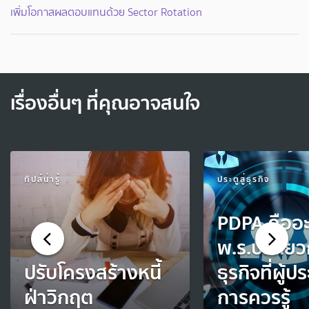
เพิ่มโอกาสผลตอบแทนด้วย Sector Rotation
เรื่องอื่นๆ ที่คุณอาจสนใจ
ทิปส์น่ารู้
ประตูสู่ธุรกิจ
PDPA คืออะ
พ.ร.บ.เกี่ยว
ปรับโครงสร้างหนี้
ธุรกิจที่ผู้
ฝ่าวิกฤต
การควรรู้