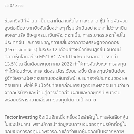
25-07-2565
ช่วงครึ่งปีที่ผ่านมาเป็นเวลาที่ตลาดหุ้นโลกและตลาด
หุ้น
ไทยผันผวน
สูงต่อเนื่อง จากปัจจัยเสี่ยงต่างๆ ที่รุมเร้าเป็นอย่างมาก ไม่ว่าจะเป็น
สงครามรัสเซีย-ยูเครน, เงินเฟ้อ, ดอกเบี้ย, การระบาดระลอกใหม่ใน
ประเทศจีน และการเผชิญความเสี่ยงจากภาวะเศรษฐกิจถดถอย
(Recession Risk) ในระยะ 12 เดือนข้างหน้าที่เพิ่มสูงขึ้น จนดัชนี
ตลาดหุ้นโลกอย่าง MSCI AC World Index ปรับลดลดแรงกว่า
13.5% ณ สิ้นเดือนพฤษภาคม 2022 ทำให้การจับจังหวะการลงทุน
ทำได้ค่อนข้างยากและต้องระมัดระวังอย่างยิ่ง นักลงทุนจำเป็นต้อง
รู้จักวิเคราะห์ผลตอบแทนของสินทรัพย์และแยกองค์ประกอบของผล
ตอบแทน เพื่อให้เห็นปัจจัยที่ขับเคลื่อนเศรษฐกิจและผลตอบแทนว่ามา
จากอะไรบ้าง และนำไปสู่การเลือกส่วนผสมและกลยุทธ์ที่เหมาะสม
พร้อมบริหารความเสี่ยงการลงทุนได้ตามเป้าหมาย
Factor Investing
จึงเป็นอีกหนึ่งเครื่องมือสำคัญในการคัดเลือกหุ้น
ในเชิงปริมาณ เพราะมีการนำข้อมูลงบการเงินของทุกบริษัทที่อยู่ใน
ขอบเขตการลงทุนมาพิจารณา แล้วจำแนกหุ้นออกเป็นหลากหลาย