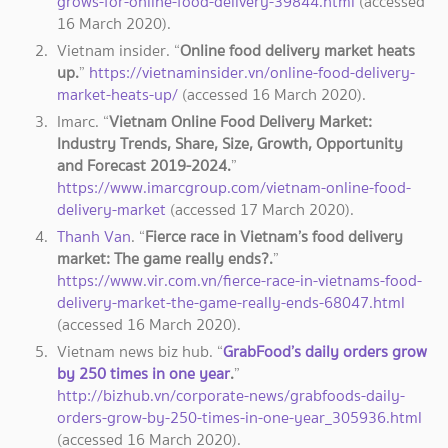
grows-for-online-food-delivery-39844.html
(accessed
16 March 2020).
Vietnam insider. “
Online food delivery market heats
up.
”
https://vietnaminsider.vn/online-food-delivery-
market-heats-up/
(accessed 16 March 2020).
Imarc. “
Vietnam Online Food Delivery Market:
Industry Trends, Share, Size, Growth, Opportunity
and Forecast 2019-2024.
”
https://www.imarcgroup.com/vietnam-online-food-
delivery-market
(accessed 17 March 2020).
Thanh Van
. “
Fierce race in Vietnam’s food delivery
market: The game really ends?.
”
https://www.vir.com.vn/fierce-race-in-vietnams-food-
delivery-market-the-game-really-ends-68047.html
(accessed 16 March 2020).
Vietnam news biz hub. “
GrabFood’s daily orders grow
by 250 times in one year
.
”
http://bizhub.vn/corporate-news/grabfoods-daily-
orders-grow-by-250-times-in-one-year_305936.html
(accessed 16 March 2020).