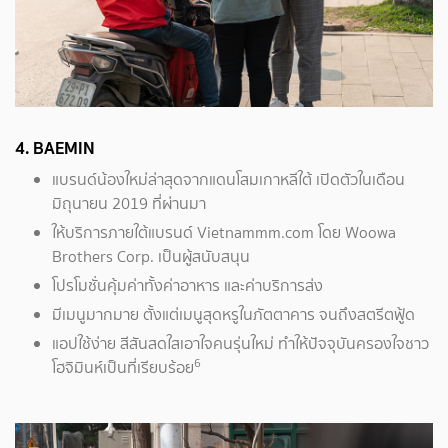
4. BAEMIN
แบรนด์น้องใหม่ล่าสุดจากแดนโสมเกาหลีใต้ เปิดตัวในเดือน
มิถุนายน 2019 ที่ผ่านมา
ให้บริการภายใต้แบรนด์ Vietnammm.com โดย Woowa
Brothers Corp. เป็นผู้สนับสนุน
โปรโมชั่นคุ้มค่าทั้งค่าอาหาร และค่าบริการส่ง
มีเมนูมากมาย ตั้งแต่เมนูสุดหรูในภัตตาคาร จนถึงสตรีตฟู้ด
แอปใช้ง่าย สีสันสดใสเอาใจคนรุ่นใหม่ ทำให้ปัจจุบันครองใจชาว
6
โฮจิมินห์เป็นที่เรียบร้อย