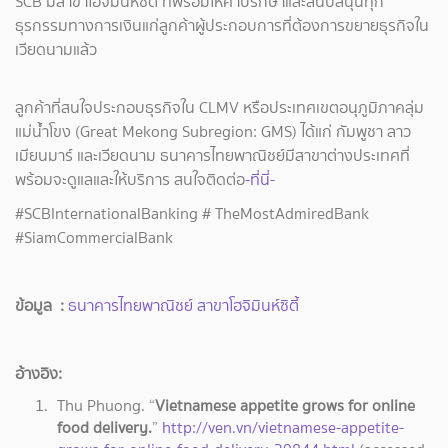
SCB มีสาขาโฮจิมินห์ซิตี้ ที่พร้อมให้คำปรึกษาและสนับสนุนทุก
ธุรกรรมทางการเงินแก่ลูกค้าผู้ประกอบการที่ต้องการขยายธุรกิจใน
เวียดนามแล้ว
ลูกค้าที่สนใจประกอบธุรกิจใน CLMV หรือประเทศเขตอนุภูมิภาคลุ่ม
แม่น้ำโขง (Great Mekong Subregion: GMS) ได้แก่ กัมพูชา ลาว
เมียนมาร์ และเวียดนาม ธนาคารไทยพาณิชย์มีสาขาต่างประเทศที่
พร้อมจะดูแลและให้บริการ สนใจติดต่อ
-ที่นี่-
#SCBInternationalBanking # TheMostAdmiredBank
#SiamCommercialBank
ข้อมูล :
ธนาคารไทยพาณิชย์ สาขาโฮจิมินห์ซิตี้
อ้างอิง:
Thu Phuong. “
Vietnamese appetite grows for online
food delivery.
”
http://ven.vn/vietnamese-appetite-