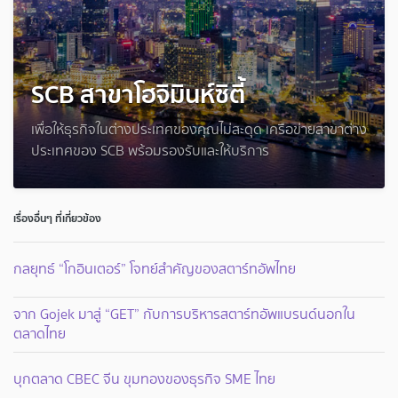
SCB สาขาโฮจิมินห์ซิตี้
เพื่อให้ธุรกิจในต่างประเทศของคุณไม่สะดุด เครือข่ายสาขาต่าง
ประเทศของ SCB พร้อมรองรับและให้บริการ
เรื่องอื่นๆ ที่เกี่ยวข้อง
กลยุทธ์ “โกอินเตอร์” โจทย์สำคัญของสตาร์ทอัพไทย
จาก Gojek มาสู่ “GET” กับการบริหารสตาร์ทอัพแบรนด์นอกใน
ตลาดไทย
บุกตลาด CBEC จีน ขุมทองของธุรกิจ SME ไทย