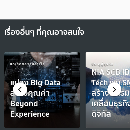
เรื่องอื่นๆ ที่คุณอาจสนใจ
แกะรอยความสำเร็จ
ประตูสู่ธุรกิจ
NIA SCB IB
แปลง Big Data
Tech พบ S
สร้างคุณค่า
สร้างพันธม
Beyond
เคลื่อนธุรกิ
Experience
ดิจิทัล