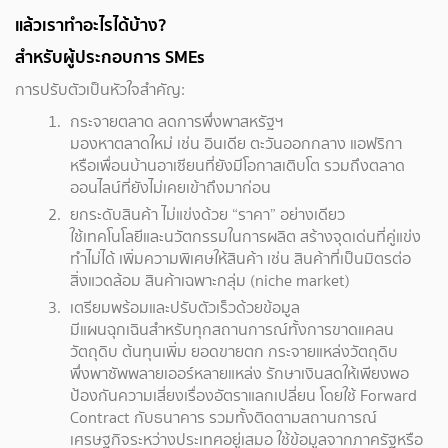
แล้วเราทำอะไรได้บ้าง?
สำหรับผู้ประกอบการ SMEs
การปรับตัวเป็นหัวใจสำคัญ:
กระจายตลาด ลดการพึ่งพาสหรัฐฯ
มองหาตลาดใหม่ เช่น อินเดีย ตะวันออกกลาง แอฟริกา
หรือเพื่อนบ้านอาเซียนที่ยังมีโอกาสเติบโต รวมถึงตลาด
ออนไลน์ที่ยังไม่เคยเข้าถึงมาก่อน
ยกระดับสินค้า ไม่แข่งด้วย “ราคา” อย่างเดียว
ใช้เทคโนโลยีและนวัตกรรมในการผลิต สร้างจุดเด่นที่คู่แข่ง
ทำไม่ได้ เพิ่มความพิเศษให้สินค้า เช่น สินค้าที่เป็นมิตรต่อ
สิ่งแวดล้อม สินค้าเฉพาะกลุ่ม (niche market)
เตรียมพร้อมและปรับตัวเร็วด้วยข้อมูล
มีแผนฉุกเฉินสำหรับทุกสถานการณ์ทั้งการขาดแคลน
วัตถุดิบ ต้นทุนเพิ่ม ยอดขายตก กระจายแหล่งวัตถุดิบ
พึ่งพาซัพพลายเออร์หลายแหล่ง รักษาเงินสดให้เพียงพอ
ป้องกันความเสี่ยงเรื่องอัตราแลกเปลี่ยน โดยใช้ Forward
Contract กับธนาคาร รวมทั้งติดตามสถานการณ์
เศรษฐกิจระหว่างประเทศอยู่เสมอ ใช้ข้อมูลจากภาครัฐหรือ