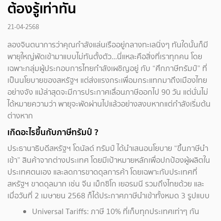
ต้องรู้เท่าทัน
21-04-2568
ลองจินตนาการว่าคุณกำลังแล่นเรืออยู่กลางทะเลนิ่งๆ ทันใดนั้นก็มี
พายุใหญ่พัดเข้ามาแบบไม่ทันตั้งตัว…นี่แหละคือสิ่งที่เราทุกคน โดย
เฉพาะกลุ่มผู้ประกอบการไทยกำลังเผชิญอยู่ กับ “ศึกภาษีทรัมป์” ที่
เป็นนโยบายของสหรัฐฯ แต่ส่งแรงกระเพื่อมกระแทกมาถึงเมืองไทย
อย่างจัง แม้ล่าสุดจะมีการประกาศเลื่อนภาษีออกไป 90 วัน แต่นั่นไม่
ได้หมายความว่า พายุจะพัดผ่านไปแล้วอย่างสงบหากแต่กำลังเริ่มต้น
ต่างหาก
เกิดอะไรขึ้นกับภาษีทรัมป์ ?
ประธานาธิบดีสหรัฐฯ โดนัลด์ ทรัมป์ ได้นำเสนอนโยบาย “ขึ้นภาษีนำ
เข้า” สินค้าจากต่างประเทศ โดยมีเป้าหมายหลักเพื่อปกป้องผู้ผลิตใน
ประเทศตนเอง และลดการขาดดุลการค้า โดยเฉพาะกับประเทศที่
สหรัฐฯ ขาดดุลมาก เช่น จีน เม็กซิโก เยอรมนี รวมถึงไทยด้วย และ
เมื่อวันที่ 2 เมษายน 2568 ก็ได้ประกาศภาษีนำเข้าทั้งหมด 3 รูปแบบ
Universal Tariffs: ภาษี 10% ที่เก็บทุกประเทศเท่าๆ กัน