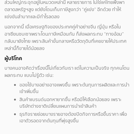
ส่วนใหญ่กระจุกอยู่ในหมวดเหล่านี้ หลายรายการ ไม่ใช่แค่ไทยพึ่งพา
ตลาดสหรัฐฯสูง แต่ยังโดนเก็บภาษีสูงกว่า “คู่แข่ง” อีกด้วย ทำให้
แข่งขันลำบากและมีกำไรลดลง
นอกจากนี้ เมื่อเศรษฐกิจของประเทศคู่ค้าอย่างจีน ญี่ปุ่น หรือใน
อาเซียนซบเซาเพราะโดนภาษีเหมือนกัน ก็ส่งผลกระทบ “ทางอ้อม”
กลับมายังไทย เพราะสินค้าขั้นกลางหรือวัตถุดิบที่เคยขายให้ประเทศ
เหล่านี้ก็ขายได้น้อยลง
ผู้บริโภค
บางคนอาจคิดว่าเรื่องนี้ไม่เกี่ยวกับเรา แต่ในความเป็นจริง ทุกคนโดน
ผลกระทบ แบบไม่รู้ตัว เช่น:
ของใช้บางอย่างอาจแพงขึ้น เพราะต้นทุนการผลิตและการนำ
เข้าเพิ่มขึ้น
สินค้าแบรนด์นอกหายากขึ้น หรือมีให้เลือกน้อยลง เพราะ
บริษัทต่างชาติเปลี่ยนแผนการนำเข้าสินค้า
ธุรกิจรายย่อยบางรายอาจต้องปิดกิจการหรือขึ้นราคา เพื่อ
เอาตัวรอดจากต้นทุนที่พุ่งสูงขึ้น