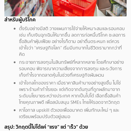
สำหรับผู้บริโภค
ตั้งรับอย่างมีสติ วางแผนการใช้จ่ายให้เหมาะสมและรอบคอบ
เช่น เก็บเงินฉุกเฉินให้มากขึ้น ลดการก่อหนี้บริโภค ชะลอการ
ซื้อสินค้าฟุ่มเฟือย อย่างไรก็ตาม อย่าตื่นตระหนก แต่ควร
เข้าใจว่า “เศรษฐกิจโลก” เริ่มมีบทบาทในชีวิตเรามากกว่าที่
คิด
กระจายการลงทุนในสินทรัพย์ที่หลากหลาย โดยศึกษาอย่าง
รอบคอบ พิจารณาความเสี่ยงจากการลงทุน และระวังการ
เก็งกำไรจากตลาดหุ้นในช่วงที่เศรษฐกิจผันผวน
เข้าใจกลไกของราคา เมื่อราคาสินค้าบางอย่างสูงขึ้น ไม่ใช่
เพราะร้านค้ากำไรเยอะ แต่เกิดจากต้นทุนที่ถูกผลักมาจาก
ระดับนโยบายระหว่างประเทศ หากเป็นไปได้ เลือกซื้อสินค้า
ไทยคุณภาพดี เพื่อสนับสนุน SMEs ไทยให้รอดจากวิกฤต
หาโอกาส upskill ตัวเองเพื่ออนาคต เพิ่มทักษะใหม่ ๆ และ
เตรียมพร้อมปรับตัวอยู่เสมอ
สรุป: วิกฤตนี้ไม่ได้แค่ “แรง” แต่ “เร็ว” ด้วย