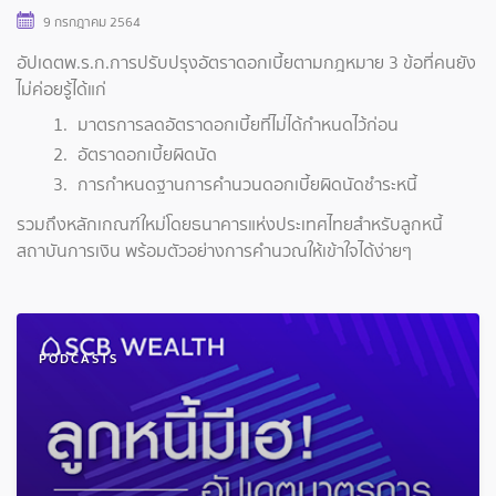
9 กรกฎาคม 2564
อัปเดตพ.ร.ก.การปรับปรุงอัตราดอกเบี้ยตามกฎหมาย 3 ข้อที่คนยัง
ไม่ค่อยรู้ได้แก่
มาตรการลดอัตราดอกเบี้ยที่ไม่ได้กำหนดไว้ก่อน
อัตราดอกเบี้ยผิดนัด
การกำหนดฐานการคำนวนดอกเบี้ยผิดนัดชำระหนี้
รวมถึงหลักเกณฑ์ใหม่โดยธนาคารแห่งประเทศไทยสำหรับลูกหนี้
สถาบันการเงิน พร้อมตัวอย่างการคำนวณให้เข้าใจได้ง่ายๆ
PODCASTS