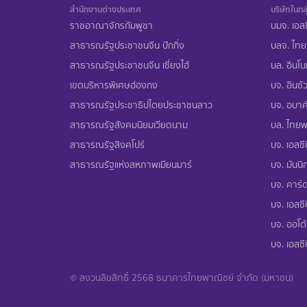
สำนักงานต่างประเทศ
บริษัทในกลุ
ราชอาณาจักรกัมพูชา
บมจ. เอสซ
สาธารณรัฐประชาชนจีน ปักกิ่ง
บลจ. ไทย
สาธารณรัฐประชาชนจีน เซี่ยงไฮ้
บล. อินโน
เขตบริหารพิเศษฮ่องกง
บจ. อินชัว
สาธารณรัฐประชาธิปไตยประชาชนลาว
บจ. อบาคั
สาธารณรัฐสังคมนิยมเวียดนาม
บล. ไทยพา
สาธารณรัฐสิงคโปร์
บจ. เอสซีบ
สาธารณรัฐแห่งสหภาพเมียนมาร์
บจ. มันนิก
บจ. คาร์ด
บจ. เอสซีบ
บจ. ออโต้
บจ. เอสซี
© สงวนลิขสิทธิ์ 2568 ธนาคารไทยพาณิชย์ จำกัด (มหาชน)