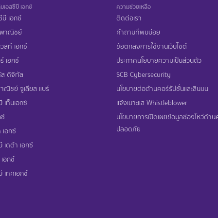
่มเอสซีบี เอกซ์
ความช่วยเหลือ
ีบี เอกซ์
ติดต่อเรา
พาณิชย์
คำถามที่พบบ่อย
เวสท์ เอกซ์
ข้อตกลงการใช้งานเว็บไซต์
ร์ เอกซ์
ประกาศนโยบายความเป็นส่วนตัว
ส ดิจิทัล
SCB Cybersecurity
ณิชย์ จูเลียส แบร์
นโยบายต่อต้านคอร์รัปชั่นและสินบน
ี เท็นเอกซ์
แจ้งเบาะแส Whistleblower
ซ์
นโยบายการเปิดเผยข้อมูลช่องโหว่ด้า
ปลอดภัย
 เอกซ์
ี เดต้า เอกซ์
 เอกซ์
บี เทคเอกซ์