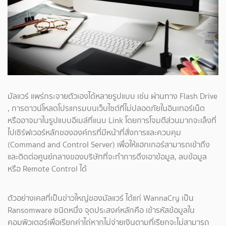
มัลแวร์ แพร่กระจายตัวเองได้หลายรูปแบบ เช่น ผ่านทาง Flash Drive
, การดาวน์โหลดโปรแกรมบนเว็บไซต์ที่ไม่ปลอดภัยในอินเทอร์เน็ต
หรืออาจมาในรูปแบบอีเมล์ที่แนบ Link โดยการโจมตีส่วนมากจะเล็งที่
ไปเซิร์ฟเวอร์หลักขององค์กรที่มีหน้าที่สั่งการและควบคุม
(Command and Control Server) เพื่อให้แฮกเกอร์สามารถเข้าถึง
และติดต่อศูนย์กลางของบริษัทที่จะทำการดึงเอาข้อมูล, ลบข้อมูล
หรือ Remote Control ได้
ตัวอย่างเคสที่เป็นข่าวใหญ่ของมัลแวร์ ได้แก่ WannaCry เป็น
Ransomware ชนิดหนึ่ง จุดประสงค์หลักคือ เข้ารหัสข้อมูลใน
คอมพิวเตอร์เพื่อเรียกค่าไถ่หากไม่จ่ายเงินตามที่เรียกจะไม่สามารถ