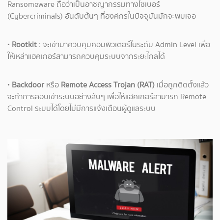
Ransomeware ถือว่าเป็นอาชญากรรมทางไซเบอร์
(Cybercriminals) อันดับต้นๆ ที่องค์กรในปัจจุบันมักจะพบเจอ
•
Rootkit
: จะเข้ามาควบคุมคอมพิวเตอร์ในระดับ Admin Level เพื่อ
ให้เหล่าแฮคเกอร์สามารถควบคุมระบบจากระยะไกลได้
•
Backdoor
หรือ
Remote Access Trojan (RAT)
เมื่อถูกติดตั้งแล้ว
จะทำการลอบเข้าระบบอย่างลับๆ เพื่อให้แฮคเกอร์สามารถ Remote
Control ระบบได้โดยไม่มีการแจ้งเตือนผู้ดูแลระบบ