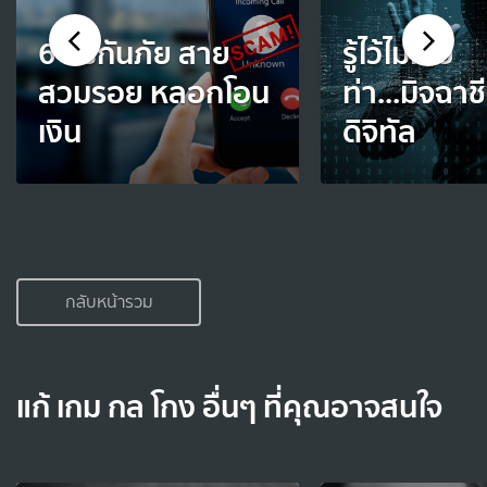
6 วิธีกันภัย สาย
รู้ไว้ไม่เสีย
สวมรอย หลอกโอน
ท่า...มิจฉาช
เงิน
ดิจิทัล
กลับหน้ารวม
แก้ เกม กล โกง อื่นๆ ที่คุณอาจสนใจ