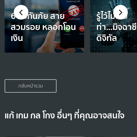
6 วิธีกันภัย สาย
รู้ไว้ไม่เสีย
สวมรอย หลอกโอน
ท่า...มิจฉาช
เงิน
ดิจิทัล
กลับหน้ารวม
แก้ เกม กล โกง อื่นๆ ที่คุณอาจสนใจ