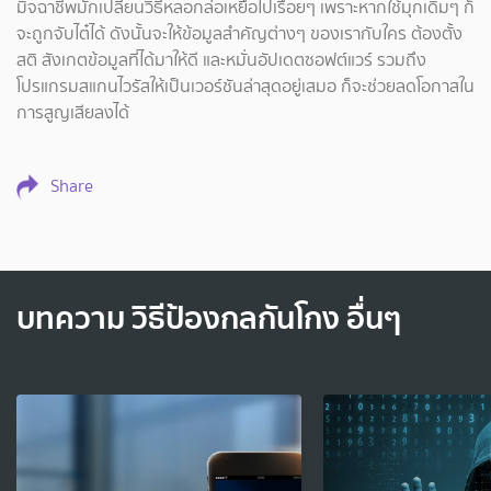
มิจฉาชีพมักเปลี่ยนวิธีหลอกล่อเหยื่อไปเรื่อยๆ เพราะหากใช้มุกเดิมๆ ก็
จะถูกจับไต๋ได้ ดังนั้นจะให้ข้อมูลสำคัญต่างๆ ของเรากับใคร ต้องตั้ง
สติ สังเกตข้อมูลที่ได้มาให้ดี และหมั่นอัปเดตซอฟต์แวร์ รวมถึง
โปรแกรมสแกนไวรัสให้เป็นเวอร์ชันล่าสุดอยู่เสมอ ก็จะช่วยลดโอกาสใน
การสูญเสียลงได้
Share
บทความ วิธีป้องกลกันโกง อื่นๆ