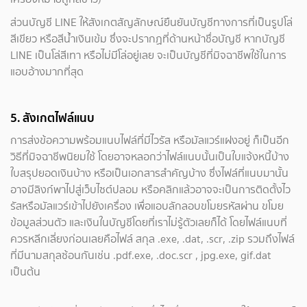
ส่วนบัญชี LINE ให้สังเกตสัญลักษณ์ยืนยันบัญชีทางการที่เป็นรูปโล่
สีเขียว หรือสีน้ำเงินเข้ม ซึ่งจะปรากฏที่ด้านหน้าชื่อบัญชี หากบัญชี
LINE เป็นโล่สีเทา หรือไม่มีโล่อยู่เลย จะเป็นบัญชีที่มิจฉาชีพใช้ในการ
แอบอ้างมากที่สุด
5. สังเกตไฟล์แนบ
การส่งข้อความพร้อมแนบไฟล์ที่มีไวรัส หรือมัลแวร์แฝงอยู่ ก็เป็นอีก
วิธีที่มิจฉาชีพนิยมใช้ โดยอาจหลอกว่าไฟล์แนบนั้นเป็นใบแจ้งหนี้บ้าง
ใบสรุปยอดเงินบ้าง หรือเป็นเอกสารสำคัญบ้าง ซึ่งไฟล์ที่แนบมานั้น
อาจมีลิงก์พาไปสู่เว็บไซต์ปลอม หรือคลิกแล้วอาจจะเป็นการติดตั้งไว
รัสหรือมัลแวร์เข้าไปยังเครื่อง เพื่อแอบลักลอบขโมยรหัสผ่าน ขโมย
ข้อมูลส่วนตัว และเงินในบัญชีโดยที่เราไม่รู้ตัวเลยก็ได้ โดยไฟล์แนบที่
ควรหลีกเลี่ยงก่อนเลยคือไฟล์ สกุล .exe, .dat, .scr, .zip รวมถึงไฟล์
ที่มีนามสกุลซ้อนกันเช่น .pdf.exe, .doc.scr , jpg.exe, gif.dat
เป็นต้น