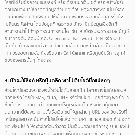
ใครที่ได้รับข้อความแนบลิงก์ หรือได้รับหน้าเว็บไซต์ หรือหน้าฟอร์ม
ออนไลน์ส่งมาให้กรอกข้อมูลส่วนตัว ด้วยเหตุผลสารพัด เช่น ให้ลง
ทะเบียนเพื่อรับสิทธิพิเศษ ให้เข้าระบบเพื่อตรวจสอบข้อมูล หรือให้รีบ
เปลี่ยนรหัสผ่าน โดยข้อมูลที่หลอกขอ มักจะเป็นข้อมูลเชิงลึกที่
สามารถนำไปทำธุรกรรมการเงินได้ เช่น เลขบัตรประชาชน เลขบัญชี
ธนาคาร วันเดือนปีเกิด, Username, Password , PIN หรือ OTP
เป็นต้น ถ้าเจอแบบนี้ อย่าคล้อยตามข้อความหว่านล้อมเป็นอันขาด
แต่ควรสอบถามข้อเท็จจริงจาก Call Center หรือศูนย์บริการลูกค้า
ขององค์กรนั้นๆ โดยตรง
3. มักจะใช้ลิงก์ หรือปุ่มคลิก พาไปเว็บไซต์ชื่อแปลกๆ
ส่วนใหญ่แล้วมิจฉาชีพจะใช้เว็บไซต์ปลอมเป็นปลายทางในเก็บข้อมูล
ของเหยื่อ โดยใช้ SMS, อีเมล, LINE หรือโซเชียลมีเดียต่างๆ พาเข้ามา
ซึ่งเว็บไซต์ปลอมจะทำเลียนแบบให้ดูเหมือนเว็บจริงที่เราคุ้นเคย
นอกจากนี้ยังพยายามตั้งชื่อเว็บไซต์ให้ดูคล้ายๆ URL ของเว็บจริงที่
เหยื่อคุ้นเคย ดังนั้นหากไม่แน่ใจให้สังเกต URL อย่างละเอียด ถ้ามีจุดที่
ผิดเพี้ยนไป ก็ให้ระวังไว้ก่อนว่าอาจเป็นเว็บปลอม แต่การดู URL ยังไม่
ถือว่าปลอดภัยนัก เพราะลิงก์ที่เราเห็นนั้นอาจถูกเข้ารหัสด้วยตัว