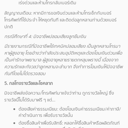
เร่งด่วนและห้ามโทรกลับเบอร์เดิม
สัญญาณเตือน: หากมีการขอเงินด่วนและห้ามโทรเช็กกับเบอร์
โทรศัพท์ที่ใช้ประจำ ให้หยุดทันที และติดต่อลูกหลานท่านด้วยเบอร์
ปกติ
กรณีศึกษาที่ 4:
มิจฉาชีพปลอมเสียงลูกยืมเงิน
มีรายงานกรณีที่มิจฉาชีพใช้เทคนิคปลอมเสียง
เป็นลูกหลานโทรมา
หาผู้สูงอายุ โดยอ้างว่ากำลังประสบอุบัติเหตุและต้องโอนเงินด่วนเพื่อ
เป็นค่ารักษาพยาบาล ผู้สูงอายุหลายรายตกหลุมพรางนี้ เนื่องจาก
ความรักและกังวลว่าลูกหลานจะลำบาก จึงทำการโอนเงินให้มิจฉาชีพ
ทันทีโดยไม่ได้ตรวจสอบ
5.
กลโกงรางวัลและโชคลาภ
มิจฉาชีพส่งข้อความ/โทรศัพท์มาแจ้งว่าท่าน ถูกรางวัลใหญ่ ซึ่ง
รางวัลนี้ไม่ได้รับมาฟรี ๆ แต่...
ต้องเสียค่าธรรมเนียม: ต้องโอนเงินค่าธรรมเนียม/ค่าภาษี/
ค่าดำเนินการ เพื่อรับรางวัลนั้น
ต้องซื้อสินค้าเพื่อรับสิทธิ์: หลอกให้ซื้อสินค้าหรือผลิตภัณฑ์