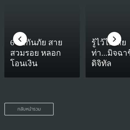
ภัย สาย
รู้ไว้ไม่เสีย
 หลอก
ท่า...มิจฉาชีพยุค
ดิจิทัล
กลับหน้ารวม