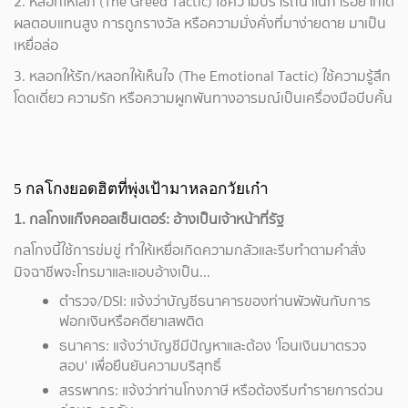
2. หลอกให้โลภ (The Greed Tactic) ใช้ความปรารถนาในการอยากได้
ผลตอบแทนสูง การถูกรางวัล หรือความมั่งคั่งที่มาง่ายดาย มาเป็น
เหยื่อล่อ
3. หลอกให้รัก/หลอกให้เห็นใจ (The Emotional Tactic) ใช้ความรู้สึก
โดดเดี่ยว ความรัก หรือความผูกพันทางอารมณ์เป็นเครื่องมือบีบคั้น
5 กลโกงยอดฮิตที่พุ่งเป้ามาหลอกวัยเก๋า
1. กลโกงแก๊งคอลเซ็นเตอร์: อ้างเป็นเจ้าหน้าที่รัฐ
กลโกงนี้ใช้การข่มขู่ ทำให้เหยื่อเกิดความกลัวและรีบทำตามคำสั่ง
มิจฉาชีพจะโทรมาและแอบอ้างเป็น...
ตำรวจ/DSI: แจ้งว่าบัญชีธนาคารของท่านพัวพันกับการ
ฟอกเงินหรือคดียาเสพติด
ธนาคาร: แจ้งว่าบัญชีมีปัญหาและต้อง 'โอนเงินมาตรวจ
สอบ' เพื่อยืนยันความบริสุทธิ์
สรรพากร: แจ้งว่าท่านโกงภาษี หรือต้องรีบทำรายการด่วน