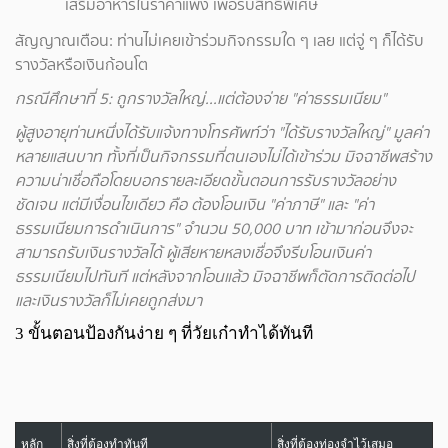
เสริมอาหารในราคาแพง เพื่อรับสิทธิ์พิเศษ
สัญญาณเตือน: ท่านไม่เคยเข้าร่วมกิจกรรมใด ๆ เลย แต่จู่ ๆ ก็ได้รับ
รางวัลหรือเงินก้อนโต
กรณีศึกษาที่ 5: ถูกรางวัลใหญ่...แต่ต้องจ่าย "ค่าธรรมเนียม"
ผู้สูงอายุท่านหนึ่งได้รับแจ้งทางโทรศัพท์ว่า "ได้รับรางวัลใหญ่" มูลค่า
หลายแสนบาท ทั้งที่เป็นกิจกรรมที่ตนเองไม่ได้เข้าร่วม มิจฉาชีพสร้าง
ความน่าเชื่อถือโดยบอกรายละเอียดขั้นตอนการรับรางวัลอย่าง
ชัดเจน แต่มีเงื่อนไขเดียว คือ ต้องโอนเงิน "ค่าภาษี"
และ "ค่า
ธรรมเนียมการดำเนินการ" จำนวน 50,000 บาท เข้ามาก่อนจึงจะ
สามารถรับเงินรางวัลได้
ผู้เสียหายหลงเชื่อจึงรีบโอนเงินค่า
ธรรมเนียมไปทันที แต่หลังจากโอนแล้ว มิจฉาชีพก็ตัดการติดต่อไป
และเงินรางวัลก็ไม่เคยถูกส่งมา
3 ขั้นตอนป้องกันง่าย ๆ ที่วัยเก๋าทำได้ทันที
หลัก
สิ่งที่ต้องทำทันที
สิ่งที่ต้องท่องจำไว้เสมอ