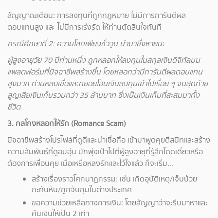
สัญญาณเตือน: การลงทุนที่ถูกกฎหมาย ไม่มีการการันตีผล
ตอบแทนสูง และ ไม่มีการเร่งรัด ให้ท่านตัดสินใจทันที
กรณีศึกษาที่ 2:
ความโลภเพียงชั่ววูบ นำมาซึ่งหายนะ
ผู้สูงอายุวัย 70
ปีท่านหนึ่ง ถูกหลอกให้ลงทุนในสกุลเงินดิจิทัลบน
แพลตฟอร์มที่มิจฉาชีพสร้างขึ้น โดยหลอกว่ามีการันตีผลตอบแทน
สูงมาก ท่านหลงเชื่อและทยอยโอนเงินลงทุนเข้าไปเรื่อย ๆ จนสุดท้าย
สูญเสียเงินเก็บรวมกว่า 35
ล้านบาท ซึ่งเป็นเงินเก็บที่สะสมมาทั้ง
ชีวิต
3.
กลโกงหลอกให้รัก (Romance Scam)
มิจฉาชีพสร้างโปรไฟล์ที่ดูดีและน่าเชื่อถือ เข้ามาพูดคุยตีสนิทและสร้าง
ความสัมพันธ์ที่ดูอบอุ่น มักพุ่งเป้าไปที่ผู้สูงอายุที่รู้สึกโดดเดี่ยวหรือ
ต้องการเพื่อนคุย เมื่อเหยื่อหลงรักและไว้ใจแล้ว ก็จะเริ่ม...
สร้างเรื่องราวโศกนาฏกรรม: เช่น เกิดอุบัติเหตุ/เจ็บป่วย
กะทันหัน/ถูกจับกุมในต่างประเทศ
ขอความช่วยเหลือทางการเงิน: โดยสัญญาว่าจะรีบมาหาและ
คืนเงินให้เป็น 2 เท่า