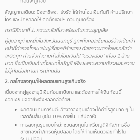
ก่อนจะถูกจับ
สัญญาณเตือน: มิจฉาชีพจะ เร่งรัด ให้ท่านโอนเงินทันที ห้ามปรึกษา
ใคร และมักหลอกให้ ติดตั้งแอปฯ ควบคุมเครื่อง
กรณีศึกษาที่ 1:
ความกลัวที่มาพร้อมกับความสูญเสีย
ผู้สูงอายุท่านหนึ่งในจังหวัดนนทบุรี ถูกแก๊งคอลเซ็นเตอร์อ้างเป็นเจ้า
หน้าที่ตำรวจโทรมาข่มขู่เรื่องคดีร้ายแรง ด้วยความตกใจและกลัวว่า
จะติดคุก ท่านจึงทำตามคำสั่งโอนเงินไป "ตรวจสอบ" เกือบ 1
ล้าน
บาท ซึ่งเป็นเงินเก็บทั้งหมดในบัญชี เพียงเพราะความกังวลและความ
ไม่รู้ทันต่อสถานการณ์กดดัน
2.
กลโกงลงทุน/ให้ผลตอบแทนสูงเกินจริง
เนื่องจากผู้สูงอายุมีเงินก้อนเกษียณ และต้องการให้เงินก้อนนี้
งอกเงย มิจฉาชีพจึงหลอกล่อด้วย...
ผลตอบแทนการันตี: อ้างว่าลงทุนแล้วจะได้กำไรสูงมาก ๆ ใน
เวลาอันสั้น (เช่น 10% ภายใน 1 สัปดาห์)
การลงทุนรูปแบบใหม่: ชวนลงทุนในเหรียญดิจิทัล/การซื้อ
ขายทองคำ/เทรดหุ้นปลอม โดยให้ท่านเห็นตัวเลขกำไรใน
ระบบปลอม