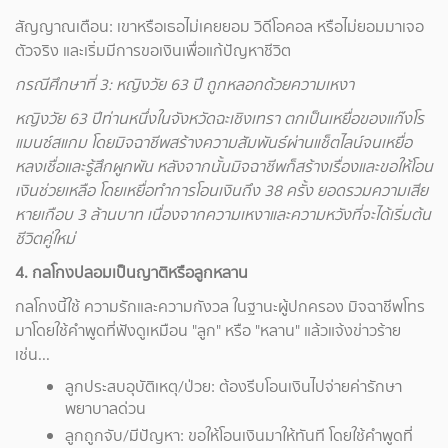
สัญญาณเตือน: เขาหรือเธอไม่เคยยอม วิดีโอคอล หรือไม่ยอมมาเจอ
ตัวจริง และเริ่มมีการขอเงินเพื่อแก้ปัญหาชีวิต
กรณีศึกษาที่ 3:
หญิงวัย 63
ปี ถูกหลอกด้วยความเหงา
หญิงวัย 63
ปีท่านหนึ่งในจังหวัดฉะเชิงเทรา ตกเป็นเหยื่อของแก๊งโร
แมนซ์สแกม โดยมิจฉาชีพสร้างความสัมพันธ์ผ่านแช็ตไลน์จนเหยื่อ
หลงเชื่อและรู้สึกผูกพัน หลังจากนั้นมิจฉาชีพก็สร้างเรื่องและขอให้โอน
เงินช่วยเหลือ โดยเหยื่อทำการโอนเงินถึง 38
ครั้ง ยอดรวมความเสีย
หายเกือบ 3
ล้านบาท เนื่องจากความเหงาและความหวังที่จะได้เริ่มต้น
ชีวิตคู่ใหม่
4.
กลโกงปลอมเป็นญาติหรือลูกหลาน
กลโกงนี้ใช้ ความรักและความกังวล ในฐานะผู้ปกครอง มิจฉาชีพโทร
มาโดยใช้คำพูดที่ฟังดูเหมือน "ลูก" หรือ "หลาน" แล้วแจ้งข่าวร้าย
เช่น...
ลูกประสบอุบัติเหตุ/ป่วย: ต้องรีบโอนเงินไปจ่ายค่ารักษา
พยาบาลด่วน
ลูกถูกจับ/มีปัญหา: ขอให้โอนเงินมาให้ทันที โดยใช้คำพูดที่