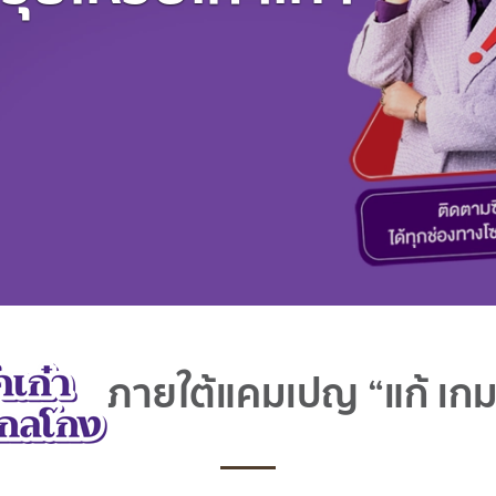
ภายใต้แคมเปญ “แก้ เกม