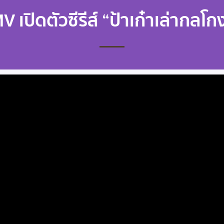
V เปิดตัวซีรีส์ “ป้าเก๋าเล่ากลโก