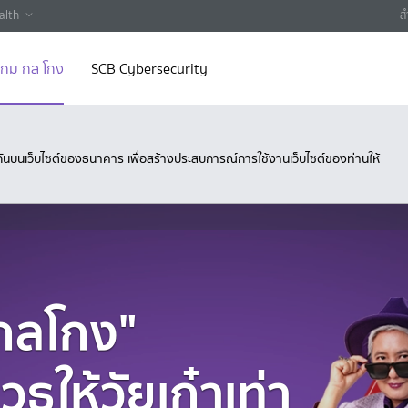
alth
ส
 เกม กล โกง
SCB Cybersecurity
ึงกันบนเว็บไซต์ของธนาคาร เพื่อสร้างประสบการณ์การใช้งานเว็บไซต์ของท่านให้
่ากลโกง"
ธให้วัยเก๋าเท่า