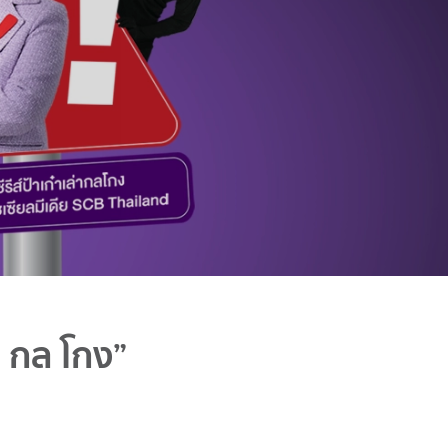
 กล โกง”