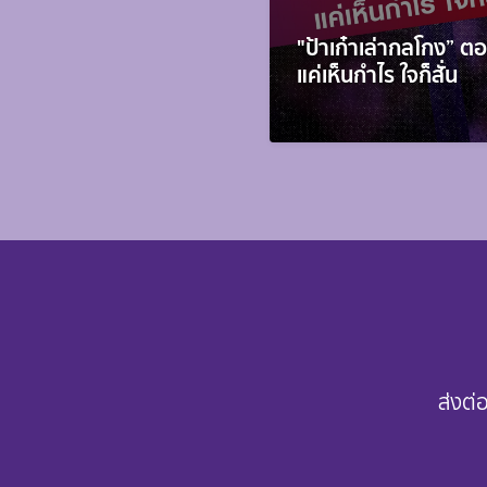
"ป้าเก๋าเล่ากลโกง” ต
แค่เห็นกำไร ใจก็สั่น
ส่งต่