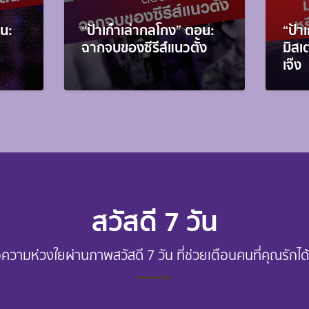
อน:
“ป้าเก๋าเล่ากลโกง” ตอน:
“ป้า
ฉากจบของซีรีส์แนวตั้ง
มิสเ
เจ๊ง
สวัสดี 7 วัน
อความห่วงใยผ่านภาพสวัสดี 7 วัน ที่ช่วยเตือนคนที่คุณรักได้