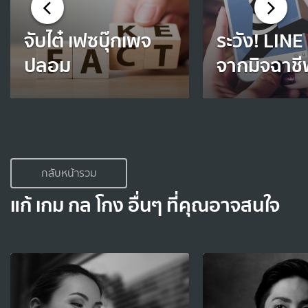
จับไต๋ เฟซบุ๊กเพจ
ระวัง! LIN
ปลอม
จากมิจฉาชี
กลับหน้ารวม
แก้ เกม กล โกง อื่นๆ ที่คุณอาจสนใจ