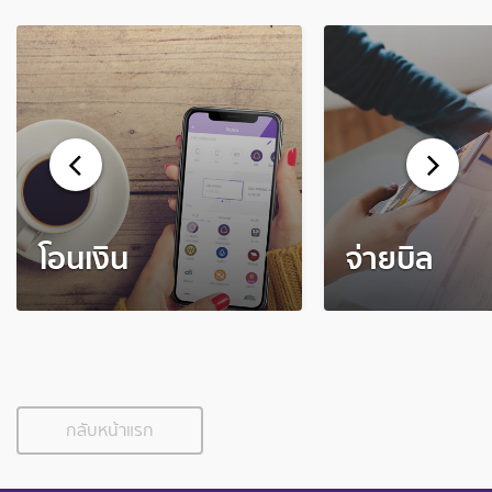
โอนเงิน
จ่ายบิล
กลับหน้าแรก