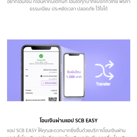
อยากโอนเงิน ก็โอนหากันได้ทันที โอนได้ทุกบาทแบงก์ทั่วไทย ฟรีค่า
ธรรมเนียม ประหยัดเวลา ปลอดภัย ไว้ใจได้
โอนเงินผ่านแอป SCB EASY
แอป SCB EASY ให้คุณสะดวกมากยิ่งขึ้นด้วยบริการโอนเงินผ่าน