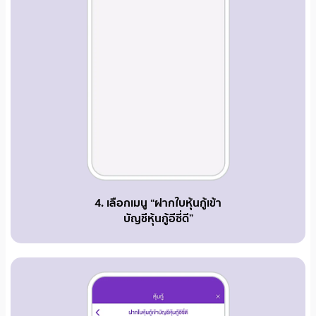
4. เลือกเมนู “ฝากใบหุ้นกู้เข้า
บัญชีหุ้นกู้อีซี่ดี”