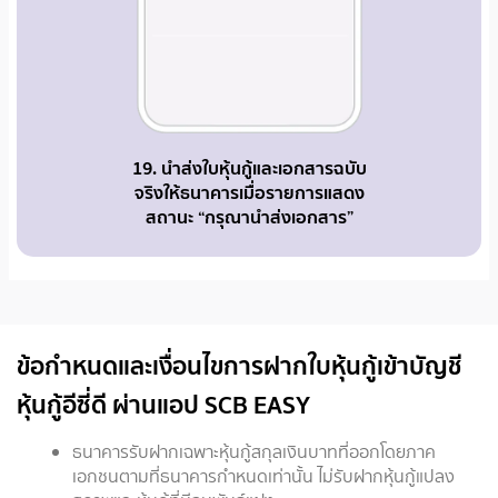
19. นำส่งใบหุ้นกู้และเอกสารฉบับ
จริงให้ธนาคารเมื่อรายการแสดง
สถานะ “กรุณานำส่งเอกสาร”
ข้อกำหนดและเงื่อนไขการฝากใบหุ้นกู้เข้าบัญชี
หุ้นกู้อีซี่ดี ผ่านแอป SCB EASY
ธนาคารรับฝากเฉพาะหุ้นกู้สกุลเงินบาทที่ออกโดยภาค
เอกชนตามที่ธนาคารกำหนดเท่านั้น ไม่รับฝากหุ้นกู้แปลง