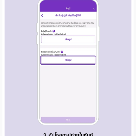
9. อัปโหลดรูปถ่ายใบหุ้นกู้