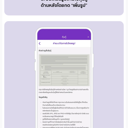
ด้านหลังโดยกด “เพิ่มรูป”