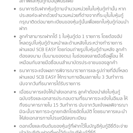
สภาพและหุ้นกู้ที่มีอนุพันธ์แฝง
ธนาคารรับฝากหุ้นกู้ตามจำนวนหน่วยในใบหุ้นกู้เท่านั้น หาก
ประสงค์จะฝากด้วยจำนวนหน่วยที่ต่างจากที่ระบุในใบหุ้นกู้
กรุณาติดต่อนายทะเบียนของหุ้นกู้นั้นเพื่อแยกใบหุ้นกู้ก่อนนำ
ฝาก
ลูกค้าสามารถฝากได้ 1 ใบหุ้นกู้ต่อ 1 รายการ โดยต้องอัป
โหลดรูปใบหุ้นกู้ด้านหน้าและด้านหลังในระหว่างทำรายการ
ผ่านแอป SCB EASY โดยก่อนถ่ายรูปใบหุ้นกู้ด้านหลัง ลูกค้า
ต้องลงนาม (ในนามของตน) ในช่องลงลายมือชื่อผู้โอน ให้
เหมือนกับลายมือชื่อบนสำเนาบัตรประชาชนของลูกค้า
ธนาคารจะแจ้งผลการพิจารณารายการและรูปถ่ายที่อัปโหลด
ผ่านแอป SCB EASY ให้ทราบทางอีเมลภายใน 3 วันทำการ
นับจากวันที่ธนาคารได้รับรายการ
เมื่อธนาคารแจ้งให้นำส่งเอกสาร ลูกค้าต้องนำส่งใบหุ้นกู้
ฉบับจริงและเอกสารประกอบตามที่ธนาคารจะแจ้งในอีเมล ให้
ถึงธนาคารภายใน 15 วันทำการ นับจากวันแจ้งผลพิจารณา
มิฉะนั้นรายการจะถูกยกเลิกโดยอัตโนมัติ โดยธนาคารแนะนำ
ให้ส่งเอกสารทางไปรษณีย์ลงทะเบียน
ดอกเบี้ยและเงินต้นของหุ้นกู้ที่ฝากไว้ในบัญชีหุ้นกู้อีซี่ดีจะจ่าย
เข้าบัญชีเงินฝากที่ผูกไว้กับบัญชีหุ้นกู้อี่ซี่ดี