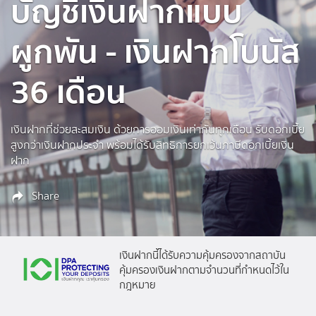
บัญชีเงินฝากแบบ
ผูกพัน - เงินฝากโบนัส
36 เดือน
เงินฝากที่ช่วยสะสมเงิน ด้วยการออมเงินเท่ากันทุกเดือน รับดอกเบี้ย
สูงกว่าเงินฝากประจำ พร้อมได้รับสิทธิการยกเว้นภาษีดอกเบี้ยเงิน
ฝาก
Share
เงินฝากนี้ได้รับความคุ้มครองจากสถาบัน
คุ้มครองเงินฝากตามจำนวนที่กำหนดไว้ใน
กฎหมาย