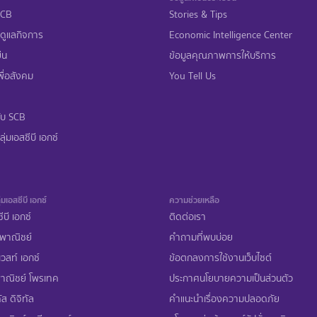
 SCB
Stories & Tips
ดูแลกิจการ
Economic Intelligence Center
ืน
ข้อมูลคุณภาพการให้บริการ
ื่อสังคม
You Tell Us
ับ SCB
ุ่มเอสซีบี เอกซ์
่มเอสซีบี เอกซ์
ความช่วยเหลือ
ีบี เอกซ์
ติดต่อเรา
พาณิชย์
คำถามที่พบบ่อย
เวสท์ เอกซ์
ข้อตกลงการใช้งานเว็บไซต์
าณิชย์ โพรเทค
ประกาศนโยบายความเป็นส่วนตัว
ส ดิจิทัล
คำแนะนำเรื่องความปลอดภัย