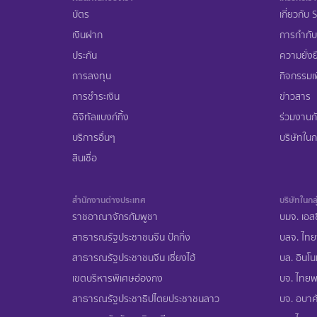
บัตร
เกี่ยวกับ
เงินฝาก
การกำกับ
ประกัน
ความยั่งย
การลงทุน
กิจกรรมเพ
การชำระเงิน
ข่าวสาร
ดิจิทัลแบงก์กิ้ง
ร่วมงานก
บริการอื่นๆ
บริษัทในกล
สินเชื่อ
สำนักงานต่างประเทศ
บริษัทในกลุ
ราชอาณาจักรกัมพูชา
บมจ. เอสซ
สาธารณรัฐประชาชนจีน ปักกิ่ง
บลจ. ไทย
สาธารณรัฐประชาชนจีน เซี่ยงไฮ้
บล. อินโน
เขตบริหารพิเศษฮ่องกง
บจ. ไทยพ
สาธารณรัฐประชาธิปไตยประชาชนลาว
บจ. อบาคั