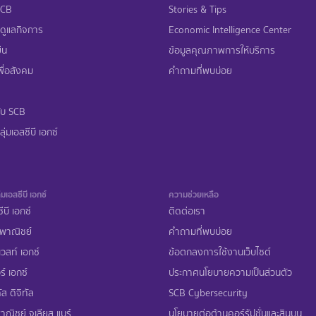
 SCB
Stories & Tips
ดูแลกิจการ
Economic Intelligence Center
ืน
ข้อมูลคุณภาพการให้บริการ
ื่อสังคม
คำถามที่พบบ่อย
ับ SCB
ุ่มเอสซีบี เอกซ์
่มเอสซีบี เอกซ์
ความช่วยเหลือ
ีบี เอกซ์
ติดต่อเรา
พาณิชย์
คำถามที่พบบ่อย
เวสท์ เอกซ์
ข้อตกลงการใช้งานเว็บไซต์
ร์ เอกซ์
ประกาศนโยบายความเป็นส่วนตัว
ส ดิจิทัล
SCB Cybersecurity
ณิชย์ จูเลียส แบร์
นโยบายต่อต้านคอร์รัปชั่นและสินบน