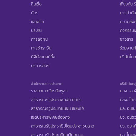
สินเชื่อ
เกี่ยวกับ
บัตร
การกำกับ
เงินฝาก
ความยั่งย
ประกัน
กิจกรรมเพ
การลงทุน
ข่าวสาร
การชำระเงิน
ร่วมงานก
ดิจิทัลแบงก์กิ้ง
บริษัทในกล
บริการอื่นๆ
สำนักงานต่างประเทศ
บริษัทในกลุ
ราชอาณาจักรกัมพูชา
บมจ. เอสซ
สาธารณรัฐประชาชนจีน ปักกิ่ง
บลจ. ไทย
สาธารณรัฐประชาชนจีน เซี่ยงไฮ้
บล. อินโน
เขตบริหารพิเศษฮ่องกง
บจ. อินชัว
สาธารณรัฐประชาธิปไตยประชาชนลาว
บจ. อบาคั
สาธารณรัฐสังคมนิยมเวียดนาม
บล. ไทยพา