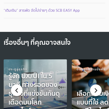
“เติมเงิน” สารพัด จัดไปง่ายๆ ด้วย SCB EASY App
เรื่องอื่นๆ ที่คุณอาจสนใจ
ประตูสู่ธุรกิจ
ต่อยอดความมั่งคั่ง
รู้จัก UX/UI ใน 5
นาที ทางรอดของ
ธุรกิจที่แข่งขันกันดุ
เลือกออมเง
เดือดบนโลก
แบบที่ใช่ ล