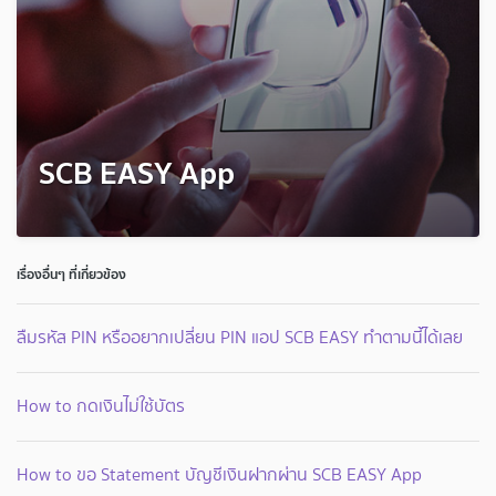
SCB EASY App
เรื่องอื่นๆ ที่เกี่ยวข้อง
ลืมรหัส PIN หรืออยากเปลี่ยน PIN แอป SCB EASY ทำตามนี้ได้เลย
How to กดเงินไม่ใช้บัตร
How to ขอ Statement บัญชีเงินฝากผ่าน SCB EASY App