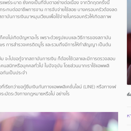
แพร่ระบาด ยังคงเป็นที่จับตาอย่างต่อเนื่อง จากวิกฤตครั้งนี้
ผลกระทบต่ออาชีพการงาน การจับจ่ายใช้สอย บางครอบครัวต้องลด
สถาบันการเงินมาหมุนเวียนเพื่อใช้จ่ายในครอบครัวให้เกิดสภาพ
็คงไม่เกิดปัญหาอะไร เพราะด้วยรูปแบบและวิธีการของสถาบัน
ษร การสำรวจเครดิตบูโร และรวมถึงมีการให้ทำสัญญา เป็นต้น
ยืม จะไปขอกู้จากสถาบันการเงิน ก็ต้องใช้เวลาและมีการตรวจสอบ
ากคนสนิทหรือบุคคลทั่วไป ในปัจจุบัน โดยส่วนมากเราใช้แอพพลิ
ต่อกันเป็นประจำ
่เรียกว่าขอกู้ยืมเงินกันทางแอพพลิเคชั่นไลน์ (LINE) หรือทางเฟ
องระมัดระวังทางกฎหมายหรือไม่ อย่างไร
เรื
หา