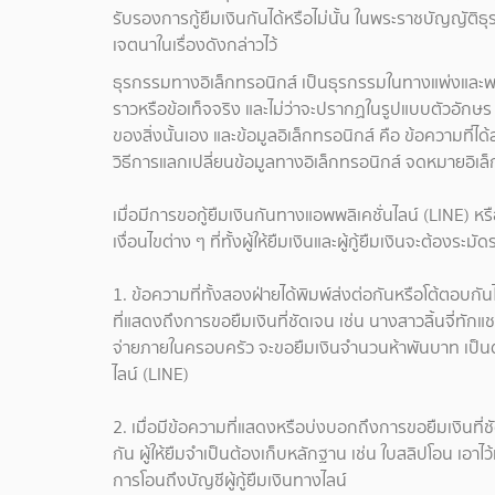
รับรองการกู้ยืมเงินกันได้หรือไม่นั้น ในพระราชบัญญัต
เจตนาในเรื่องดังกล่าวไว้
ธุรกรรมทางอิเล็กทรอนิกส์ เป็นธุรกรรมในทางแพ่งและพาณิชย์
ราวหรือข้อเท็จจริง และไม่ว่าจะปรากฏในรูปแบบตัวอักษร 
ของสิ่งนั้นเอง และข้อมูลอิเล็กทรอนิกส์ คือ ข้อความที่ได
วิธีการแลกเปลี่ยนข้อมูลทางอิเล็กทรอนิกส์ จดหมายอิเล็
เมื่อมีการขอกู้ยืมเงินกันทางแอพพลิเคชั่นไลน์ (LINE) 
เงื่อนไขต่าง ๆ ที่ทั้งผู้ให้ยืมเงินและผู้กู้ยืมเงินจะต้องระมั
1. ข้อความที่ทั้งสองฝ่ายได้พิมพ์ส่งต่อกันหรือโต้ตอบ
ที่แสดงถึงการขอยืมเงินที่ชัดเจน เช่น นางสาวลิ้นจี่ทั
จ่ายภายในครอบครัว จะขอยืมเงินจำนวนห้าพันบาท เป็นต
ไลน์ (LINE)
2. เมื่อมีข้อความที่แสดงหรือบ่งบอกถึงการขอยืมเงินที
กัน ผู้ให้ยืมจำเป็นต้องเก็บหลักฐาน เช่น ใบสลิปโอน เอาไว
การโอนถึงบัญชีผู้กู้ยืมเงินทางไลน์