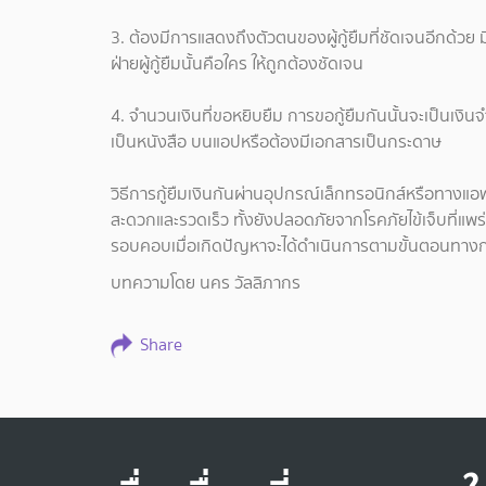
3. ต้องมีการแสดงถึงตัวตนของผู้กู้ยืมที่ชัดเจนอีกด้วย มีก
ฝ่ายผู้กู้ยืมนั้นคือใคร ให้ถูกต้องชัดเจน
4. จำนวนเงินที่ขอหยิบยืม การขอกู้ยืมกันนั้นจะเป็นเงิน
เป็นหนังสือ บนแอปหรือต้องมีเอกสารเป็นกระดาษ
วิธีการกู้ยืมเงินกันผ่านอุปกรณ์เล็กทรอนิกส์หรือทางแอพพ
สะดวกและรวดเร็ว ทั้งยังปลอดภัยจากโรคภัยไข้เจ็บที่แพร่ระ
รอบคอบเมื่อเกิดปัญหาจะได้ดำเนินการตามขั้นตอนทาง
บทความโดย นคร วัลลิภากร
Share