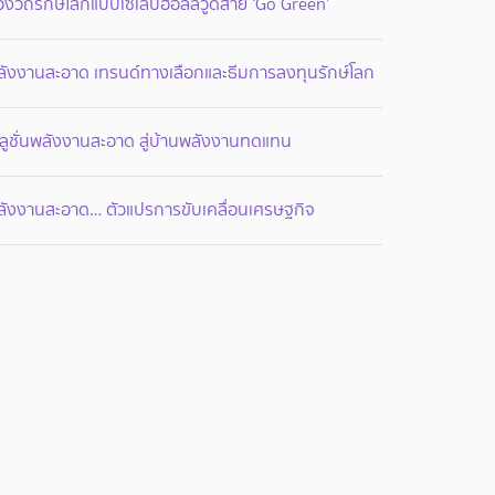
องวีถีรักษ์โลกแบบเซเล็บฮอลลีวู้ดสาย ‘Go Green’
ลังงานสะอาด เทรนด์ทางเลือกและธีมการลงทุนรักษ์โลก
ลูชั่นพลังงานสะอาด สู่บ้านพลังงานทดแทน
ลังงานสะอาด… ตัวแปรการขับเคลื่อนเศรษฐกิจ