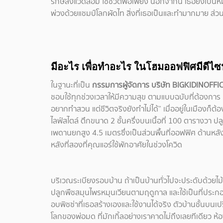
รักษ์สิ่งแวดล้อม ใช้ชีวิตพอเพียง นอกจากนี้ เธอยังเป็นห
พ่วงด้วยแชมป์โลกผัดไท สิ่งที่เธอเป็นและทำมากมาย ส่วนใ
มีอะไร เพื่อทำอะไร ในโฮมออฟฟิศมีดีไซน
ในฐานะที่เป็น
กรรมการผู้จัดการ บริษัท BIGKIDINOFFI
ชอบใช้ทุกช่วงเวลาให้มีความสุข ตามแบบฉบับที่ต้องการ ค
อยากทำสวน แต่ชีวิตจริงยังทำไม่ได้” เมื่ออยู่ในเมืองก็
ไลฟ์สไตล์ ตึกขนาด 2 ชั้นครึ่งบนเนื้อที่ 100 ตารางวา ปลู
เพดานยกสูง 4.5 เมตรซึ่งเป็นส่วนพื้นที่ออฟฟิศ ด้านหลัง
หลังที่สองที่คุณแอร์ใช้พักอาศัยในช่วงโควิด
บริเวณระเบียงรอบบ้าน ถ้าเป็นบ้านทั่วไปจะประดับด้วยไม้
ปลูกพืชสมุนไพรหมุนเวียนตามฤดูกาล และใช้เป็นที่ประกอ
อบพิชซ่าที่เธอสร้างเองและใช้งานได้จริง ตัวบ้านชั้นบนเป
โลกของพ่อมด ที่มักเกิ้ลอย่างเราคาดไม่ถึงเลยทีเดียว ห้อง