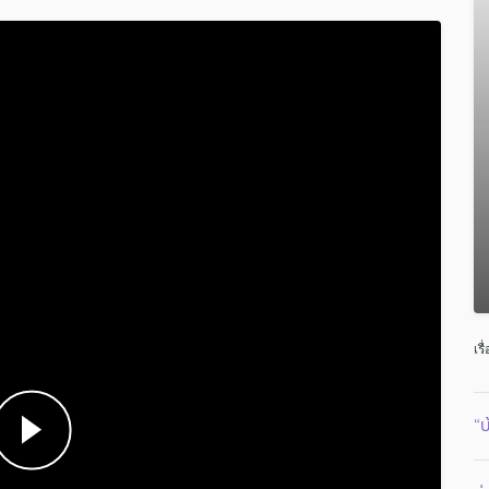
เรื
“บ