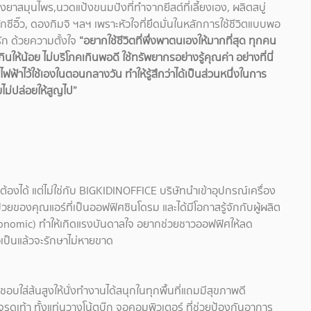
ุงยาสมุนไพร,นวดแป้งขนมปังที่ทำจากยีสต์ที่เลี้ยงเอง, ผลิตสบู่
กซีอิ๊ว, ดองกิมจิ ฯลฯ เพราะหัวใจที่ยึดมั่นในหลักการใช้ชีวิตแบบพอ
รัก ด้วยความตั้งใจ
“อยากใช้ชีวิตที่พึ่งพาตนเองให้มากที่สุด ทุกคน
นให้น้อย ไม่บริโภคเกินพอดี ใช้ทรัพยากรอย่างรู้คุณค่า อย่างที่นี่
ฟ้าไว้ใช้เองในตอนกลางวัน ทำให้รู้สึกว่าได้เป็นส่วนหนึ่งในการ
ยไม่ปล่อยให้สูญไป”
้องได้ แต่ไม่ใช่กับ BIGKIDINOFFICE บริษัทนำเข้าอุปกรณ์เครื่อง
วยของคุณแอร์ที่เป็นออฟฟิศซินโดรม และได้มีโอกาสรู้จักกับผู้ผลิต
gonomic) ทำให้เกิดแรงบันดาลใจ อยากช่วยชาวออฟฟิศให้ลด
อเป็นแล้วจะรักษาไม่หายขาด
่ชอบใส่ส้นสูงให้นั่งทำงานได้สนุกในทุกพื้นที่แถมมีสุขภาพดี
ดเท้า ทั้งแท่นวางโน้ตบุ๊ก จอคอมพิวเตอร์ ที่ช่วยป้องกันอาการ