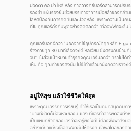
ปวดตา คอ บ่า ไหล่ หลัง ถาดวางคีย์บอร์ดสามารถปรับระดั
รองช้ำ แผ่นรองยืนช่วยบรรเทาอาการเมื่อยล้าของกล้ามเนื
โลหิตป้องกันการกดทับและปวดหลัง เพราะความเป็นคนละเอีย
ที่ใช่ คุณแอร์ถึงกับพูดอย่างติดตลกว่า “ที่ออฟฟิศจะล้น
คุณแอร์บอกอีกว่า “นอกจากใช้อุปกรณ์ที่ถูกหลัก Ergono
ร่างกายทุก 30 นาทีเลือดจะได้ไหลเวียน ซึ่งตรงกันข้าม
วัน” ในส่วนเป้าหมายทำธุรกิจคุณแอร์บอกว่า “เราไม่ได้ทำธุ
เห็น คือ คุณค่าของสิ่งนั้น ไม่ใช่ทำแล้วมานั่งคิดว่าเราจะ
อยู่ให้สุข แล้วใช้ชีวิตให้สุด
เพราะคุณแอร์รักการเรียนรู้ ทำให้เธอเป็นคนที่สนุกกับการใช
“บางทีชีวิตก็มีจังหวะของมันเอง ที่แอร์ทำสารพัดสิ่งทั
เป็นแผนที่ชีวิตของแอร์ว่าจะอยู่ยังไงที่ไม่ต้องพึ่งพาสิ่
อย่างเดียวแต่ยังใช้จัดฟังก์ชั่นให้ตรงกับไลฟ์สไตล์ของตัว