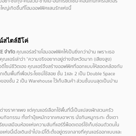
มอยา-ซังกุง-คนสวน-ช่างไม้-อินทีเรียดีไซน์-คอนเท้นท์ครีเอเตอร์
หญ่เกิดขึ้นที่โฮมออฟฟิศแสนรักแห่งนี้
์สไตล์อีโค่
CE จำกัด
คุณแอร์สร้างโฮมออฟฟิศให้เป็นยิ่งกว่าบ้าน เพราะเธอ
ุณแอร์เล่าว่า “ความจริงอยากอยู่ต่างจังหวัดมาก (เสียงสูง)
ต้องดีไซน์ชีวิตเอง คุณแอร์จึงสร้างออฟฟิศที่ออกแบบให้สอดคล้องกับ
กเต็มพื้นที่เพื่อประโยชน์ใช้สอย ชั้น 1และ 2 เป็น Double Space
ของชั้น 2 เป็น Warehouse ไว้เก็บสินค้า ส่วนชั้นบนสุดเป็นบ้าน
ด่างราคาแพง แต่คุณแอร์เลือกใช้พื้นที่นี้เป็นแปลงผักสวนครัว
บกิจกรรม ทั้งทำปุ๋ยหมักจากเศษอาหาร นั่งกินหมูกระทะ ตั้งเตา
รียบเสมือนห้องแห่งความลับที่แฮร์รี่พ็อตเตอร์ใช้เก็บซ่อนตัวตนใน
แห่งนี้เมื่อเดินเข้าไปจะมีโต๊ะตั้งอยู่ตรงกลางที่คุณแอร์ออกแบบและ