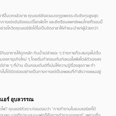
ารีโนเวทแล้วขาย คุณแอร์ยังสวมมงกุฎเพชรระดับซังกุงสูงสุด
กการแข่งขันชิงแชมป์โลกผัดไท และยังเรียนแพทย์แผนไทยที่ตอนนี้
ช่วงโควิดคุณแอร์ยังได้ไปเป็นจิตอาสาให้คำแนะนำแก่ผู้ป่วยกว่า
ีกินอาหารให้ถูกหลัก กินน้ำเปล่าเยอะ ๆ ร่างกายก็จะสมดุลไม่เจ็บ
งมองหาธุรกิจใหม่ ๆ โดยเริ่มทำคอนเท้นท์เสนอไลฟ์สไตล์ตัวเองลง
ด้ง่าย ๆ ที่บ้าน เป็นคอนเท้นต์ที่เน้นให้ความรู้เรื่องสุขภาพ ทำ
ไม่ได้เปิดช่องอย่างเป็นทางการแต่เป็นแพลนที่กำลังวางแผนอยู่
แอร์ อุบลวรรณ
หมดไฟ? คุณแอร์หัวเราะก่อนตอบว่า “การทำงานในแบบแอร์แค่ได้
ความสุข บางทีการนอนบนฟูกก็คือการทำงานของแอร์” เพราะเชื่อ