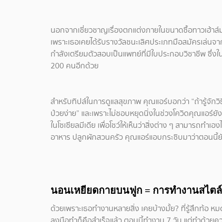
นอกจากเชี่ยวชาญเรื่องตกแต่งภายในขนาดซื้อทาวเฮ้าส์ม
เพราะเธอเคยได้รับรางวัลชนะเลิศประเภทมือสมัครเล่นจา
กำลังเตรียมตัวสอบเป็นแพทย์ที่มีใบประกอบวิชาชีพ ซึ่งใน
200 คนอีกด้วย
สำหรับทิปส์ในการดูแลสุขภาพ คุณแอร์บอกว่า “ถ้ารู้จักวิธ
ป่วยง่าย” และเพราะไม่ชอบหยุดนิ่งในช่วงโควิดคุณแอร์ยั
ในโซเซียลมีเดีย เพื่อโชว์ให้เห็นว่าสิ่งต่าง ๆ สามารถทำเองไ
อาหาร ปลูกผักสวนครัว คุณแอร์แอบกระซิบมาว่าตอนนี้ยัง
นอนเหยียดกายบนฟูก = การทำงานสไตล์
ด้วยเพราะเธอทำงานหลายสิ่ง เคยบ้างมั้ย? ที่รู้สึกท้อ 
ลงมือทำก็คือสำเร็จแล้ว ตอนนี้ทำงาน 7 วัน แต่ทำด้วย