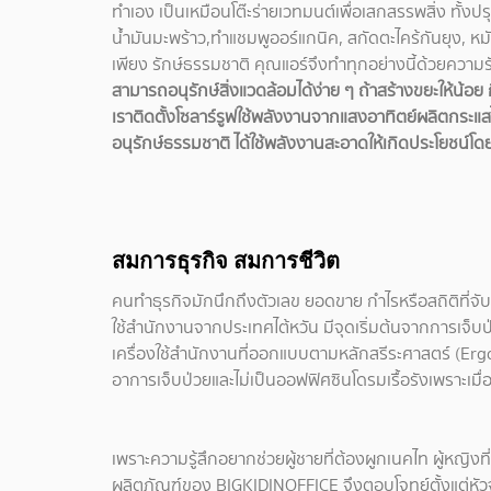
ทำเอง เป็นเหมือนโต๊ะร่ายเวทมนต์เพื่อเสกสรรพสิ่ง ทั้งปร
น้ำมันมะพร้าว,ทำแชมพูออร์แกนิค, สกัดตะไคร้กันยุง, หมั
เพียง รักษ์ธรรมชาติ คุณแอร์จึงทำทุกอย่างนี้ด้วยความ
สามารถอนุรักษ์สิ่งแวดล้อมได้ง่าย ๆ ถ้าสร้างขยะให้น้อย กิ
เราติดตั้งโซลาร์รูฟใช้พลังงานจากแสงอาทิตย์ผลิตกระแสไฟ
อนุรักษ์ธรรมชาติ ได้ใช้พลังงานสะอาดให้เกิดประโยชน์โด
สมการธุรกิจ สมการชีวิต
คนทำธุรกิจมักนึกถึงตัวเลข ยอดขาย กำไรหรือสถิติที่จับต
ใช้สำนักงานจากประเทศไต้หวัน มีจุดเริ่มต้นจากการเจ็บป่
เครื่องใช้สำนักงานที่ออกแบบตามหลักสรีระศาสตร์ (Er
อาการเจ็บป่วยและไม่เป็นออฟฟิศซินโดรมเรื้อรังเพราะเมื่
เพราะความรู้สึกอยากช่วยผู้ชายที่ต้องผูกเนคไท ผู้หญิงที
ผลิตภัณฑ์ของ BIGKIDINOFFICE จึงตอบโจทย์ตั้งแต่หัวจร