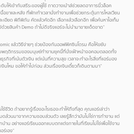
บให้เข้ากับสรีระของผู้ใช้ ถาดวางเม้าส์ช่วยลดอาการนิ้วล็อค
้อขาและหลัง ที่พักเท้าเวลานั่งทำงานเพื่อช่วยกระตุ้นการไหลเวียน
ด พิถีพิถัน คัดแล้วคัดอีก เลือกแล้วเลือกอีก เพื่อค้นหาไอเท็ม
ไปด้วยสินค้า Demo ถ้าไม่ดีจริงแอร์จะไม่นำมาขายเด็ดขาด”
mic แล้ววิธีง่ายๆ ช่วยป้องกันออฟฟิศซินโดรม คือให้ขยับ
กับพฤติกรรมของมนุษย์ทำงานยุคนี้ที่นั่งเฝ้าหน้าจอคอมตลอดทั้ง
รกิจที่เน้นตัวเงิน แต่เน้นที่ความสุข เวลาจะทำอะไรสิ่งที่แอร์มอง
ได้เงินไหม ขอให้ทำไปก่อน ส่วนเรื่องเงินเดี๋ยวก็เดินตามมา”
้ชีวิต ถ้าอยากรู้เรื่องอะไรเธอจะทำให้ถึงที่สุด คุณแอร์เล่าว่า
้งหมดล้วนมาจากความชอบส่วนตัว เลยรู้สึกว่ามันไม่ใช่การทำงาน แต่
งนอกบ้าน อย่างแอร์เรียนออกแบบตกแต่งภายในที่เรียนไม่ใช่เพื่อใช้งาน
แอร์เอง”