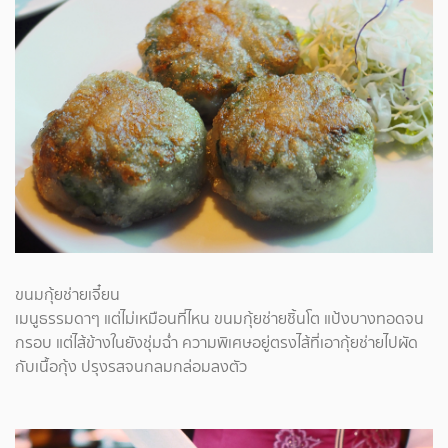
ขนมกุ้ยช่ายเจี๋ยน
เมนูธรรมดาๆ แต่ไม่เหมือนที่ไหน ขนมกุ้ยช่ายชิ้นโต แป้งบางทอดจน
กรอบ แต่ไส้ข้างในยังชุ่มฉ่ำ ความพิเศษอยู่ตรงไส้ที่เอากุ้ยช่ายไปผัด
กับเนื้อกุ้ง ปรุงรสจนกลมกล่อมลงตัว