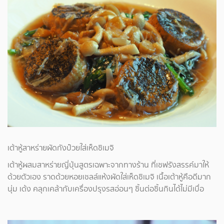
เต้าหู้สาหร่ายผัดกังป๋วยใส่เห็ดชิเมจิ
เต้าหู้ผสมสาหร่ายญี่ปุ่นสูตรเฉพาะจากทางร้าน ที่เชฟรังสรรค์มาให้
ด้วยตัวเอง ราดด้วยหอยเชลล์แห้งผัดใส่เห็ดชิเมจิ เนื้อเต้าหู้คือดีมาก
นุ่ม เด้ง คลุกเคล้ากับเครื่องปรุงรสอ่อนๆ ชิ้นต่อชิ้นกินได้ไม่มีเบื่อ