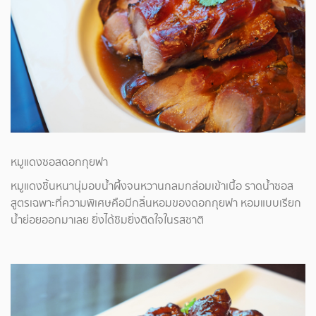
หมูแดงซอสดอกกุยฟา
หมูแดงชิ้นหนานุ่มอบน้ำผึ้งจนหวานกลมกล่อมเข้าเนื้อ ราดน้ำซอส
สูตรเฉพาะที่ความพิเศษคือมีกลิ่นหอมของดอกกุยฟา หอมแบบเรียก
น้ำย่อยออกมาเลย ยิ่งได้ชิมยิ่งติดใจในรสชาติ