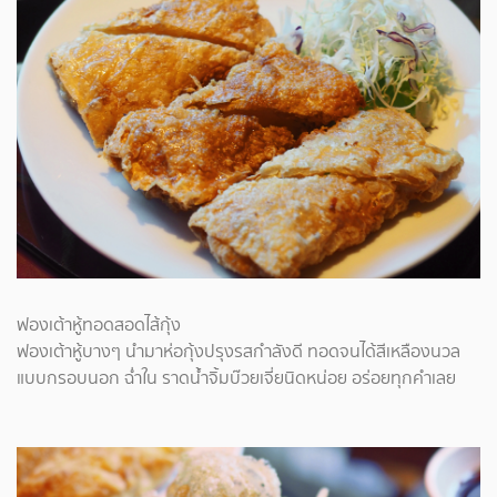
ฟองเต้าหู้ทอดสอดไส้กุ้ง
ฟองเต้าหู้บางๆ นำมาห่อกุ้งปรุงรสกำลังดี ทอดจนได้สีเหลืองนวล
แบบกรอบนอก ฉ่ำใน ราดน้ำจิ้มบ๊วยเจี่ยนิดหน่อย อร่อยทุกคำเลย