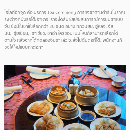
ไฮไลท์อีกจุด คือ บริการ Tea Ceremony การชงชาตามตำรับโบราณ
ระหว่างที่นั่งรอโต๊ะอาหาร เราจะได้สัมผัสประสบการณ์การชิมชาแบบ
จีน ซึ่งมีใบชาให้เลือกกว่า 30 ชนิด อย่าง ทิกวนยิม, อู่หลง, จัส
มิน, ซุ่ยเซียน, ชาเขียว, ชาดำ ใครชอบแบบไหนก็สามารถเลือกได้
ตามใจ หลังจากได้ทดลองจิบชาแล้ว จะสั่งไปดื่มต่อที่โต๊ะ พนักงานก็
ชงให้ใหม่แบบกาต่อกา