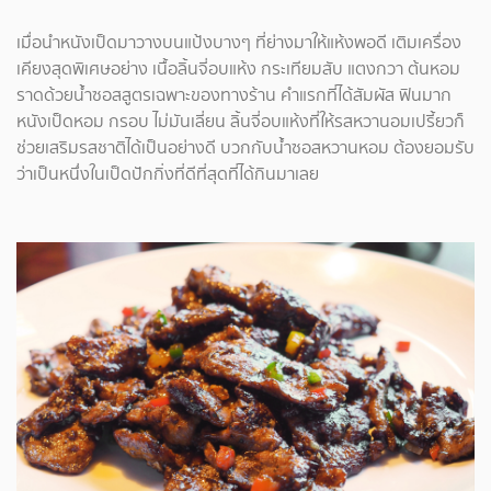
เมื่อนำหนังเป็ดมาวางบนแป้งบางๆ ที่ย่างมาให้แห้งพอดี เติมเครื่อง
เคียงสุดพิเศษอย่าง เนื้อลิ้นจี่อบแห้ง กระเทียมสับ แตงกวา ต้นหอม
ราดด้วยน้ำซอสสูตรเฉพาะของทางร้าน คำแรกที่ได้สัมผัส ฟินมาก
หนังเป็ดหอม กรอบ ไม่มันเลี่ยน ลิ้นจี่อบแห้งที่ให้รสหวานอมเปรี้ยวก็
ช่วยเสริมรสชาติได้เป็นอย่างดี บวกกับน้ำซอสหวานหอม ต้องยอมรับ
ว่าเป็นหนึ่งในเป็ดปักกิ่งที่ดีที่สุดที่ได้กินมาเลย