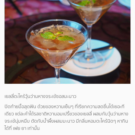
เยลลี่ตะไคร้วุ้นว่านหางจระเข้ซอสมะนาว
ปิดท้ายมื้อสุดฟิน ด้วยของหวานเย็นๆ ที่เรียกความสดชื่นได้เยอะที
เดียว แต่ละคำได้รสชาติหวานอมเปรี้ยวของเยลลี่ ผสมกับวุ้นว่านหาง
จระเข้นุ่มหนึบ ตัดกับน้ำผึ้งผสมมะนาว มีกลิ่นหอมตะไคร้นิดๆ หากิน
ได้ที่ เฟย ยา เท่านั้น