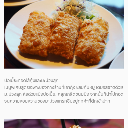
ปอเปี๊ยะทอดไส้กุ้งและมะม่วงสุก
เมนูพิเศษสูตรเฉพาะของทางร้านที่เอากุ้งผสมกับหมู เติมรสชาติด้วย
มะม่วงสุก ห่อด้วยแป้งปอเปี๊ยะ คลุกเกล็ดขนมปัง จากนั้นก็นำไปทอด
จนความหอมหวานของมะม่วงแทรกซึมอยู่ทุกคำที่ตักเข้าปาก