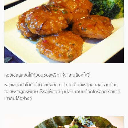
หอยเชลล์สอดไส้กุ้งอบซอสพริกแห้งและบล็อคโครี่
หอยเชลล์ตัวโตยัดไส้ด้วยกุ้งสับ ทอดจนเป็นสีเหลืองทอง ราดด้วย
ซอสพริกสูตรพิเศษ ให้รสเผ็ดนิดๆ เมื่อกินกับบล็อคโครี่ลวก รสชาติ
เข้ากันได้อย่างดี