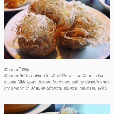
เผือกทอดไส้ซีฟู้ด
เผือกทอดที่นี่มีความพิเศษ ไม่เหมือนที่อื่นเพราะบดเผือกมาอย่าง
เนียนและใส่ไส้ซีฟู้ดลงไปแบบจัดเต็ม ทั้งหอยเชลล์ กุ้ง ปลาหมึก สีทอง
น่ากิน พอกัดเข้าไปก็สัมผัสได้ถึงความหอมหวาน กลมกล่อม ลงตัว