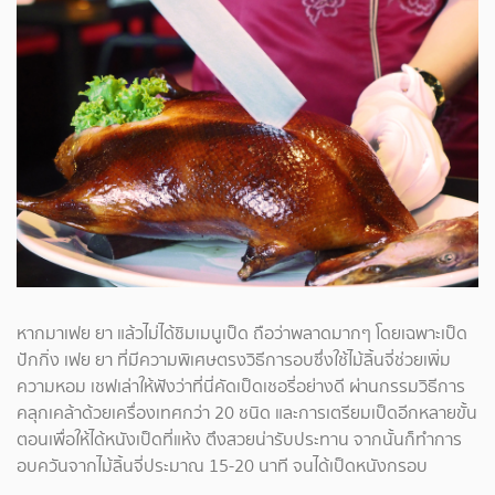
หากมาเฟย ยา แล้วไม่ได้ชิมเมนูเป็ด ถือว่าพลาดมากๆ โดยเฉพาะเป็ด
ปักกิ่ง เฟย ยา ที่มีความพิเศษตรงวิธีการอบซึ่งใช้ไม้ลิ้นจี่ช่วยเพิ่ม
ความหอม เชฟเล่าให้ฟังว่าที่นี่คัดเป็ดเชอรี่อย่างดี ผ่านกรรมวิธีการ
คลุกเคล้าด้วยเครื่องเทศกว่า 20 ชนิด และการเตรียมเป็ดอีกหลายขั้น
ตอนเพื่อให้ได้หนังเป็ดที่แห้ง ตึงสวยน่ารับประทาน จากนั้นก็ทำการ
อบควันจากไม้ลิ้นจี่ประมาณ 15-20 นาที จนได้เป็ดหนังกรอบ