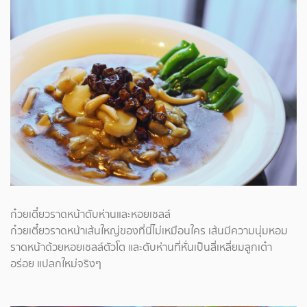
ก๋วยเตี๋ยวราดหน้าตับห่านและหอยเชลล์
ก๋วยเตี๋ยวราดหน้าเส้นใหญ่ของที่นี่ไม่เหมือนใคร เส้นมีความนุ่มหอม
ราดหน้าด้วยหอยเชลล์ตัวโต และตับห่านที่หั่นเป็นสี่เหลี่ยมลูกเต๋า
อร่อย แปลกใหม่จริงๆ