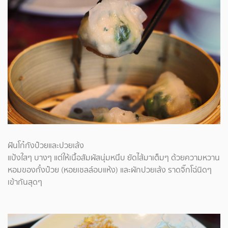
ฝันโก๋กังป๋วยและปวยเล้ง
แป้งใสๆ บางๆ แต่ให้เนื้อสัมผัสนุ่มหนึบ ยัดไส้มาเต็มๆ ด้วยความหวาน
หอมของกั๋งป๋วย (หอยเชลล์อบแห้ง) และผักปวยเล้ง ราดจิ๊กโฉ่นิดๆ
เข้ากันสุดๆ