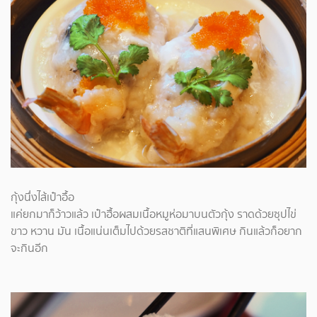
กุ้งนึ่งไส้เป๋าอื้อ
แค่ยกมาก็ว้าวแล้ว เป๋าฮื้อผสมเนื้อหมูห่อมาบนตัวกุ้ง ราดด้วยซุปไข่
ขาว หวาน มัน เนื้อแน่นเต็มไปด้วยรสชาติที่แสนพิเศษ กินแล้วก็อยาก
จะกินอีก