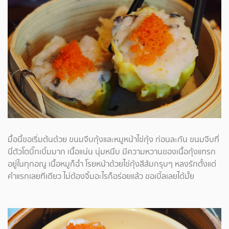
มื้อนี้ขอเริ่มต้นด้วย ขนมจีบกุ้งและหมูหน้าไข่กุ้ง ก่อนละกัน ขนมจีบที่
นี่ตัวโตบิ๊กเบิ้มมาก เนื้อแน่น นุ่มหนึบ มีความหวานของเนื้อกุ้งแทรก
อยู่ในทุกอณู เนื้อหมูก็ฉ่ำ โรยหน้าด้วยไข่กุ้งสีส้มกรุบๆ หลงรักตั้งแต่
คำแรกเลยทีเดียว ไม่ต้องจิ้มอะไรก็อร่อยแล้ว ขอเบิ้ลเลยได้มั้ย