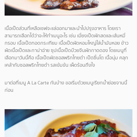
เนื้อเป็ดส่วนที่เหลือเชฟจะแล่ออกมาและนำไปปรุงอาหาร โดยเรา
สามารถเลือกได้ว่าจะให้ทำเมนูอะไร เช่น เมี่ยงเป็ดผักสดและเส้นหมี่
กรอบ เนื้อเป็ดทอดกระเทียม เนื้อเป็ดผัดหอมใหญ่ใส่น้ำมันหอย ข้าว
ผัดเนื้อเป็ดและกาน่าฉ่าย ซุปเนื้อเป็ดบ๊วยจีนผักกาดดอง โดยเมนูที่
เลือกมาวันนี้คือ เนื้อเป็ดผัดซอสพริกไทยดำ เป็ดชิ้นโต เนื้อนุ่ม คลุก
เคล้ากับซอสพริกไทยดำ รสเข้มข้น เผ็ดร้อนถึงใจ
มาต่อที่เมนู A La Carte กันบ้าง ขอเริ่มด้วยเมนูเรียกน้ำย่อยจานนี้
ก่อน