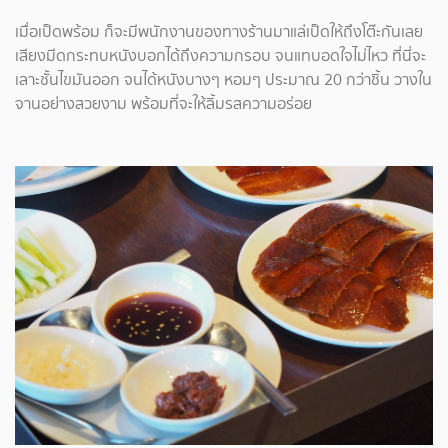
เมื่อเป็ดพร้อม ก็จะมีพนักงานของทางร้านมาแล่เป็ดให้ถึงโต๊ะกันเลย
เสียงมีดกระทบหนังบอกได้ถึงความกรอบ จนแทบอดใจไม่ไหว ที่นี่จะ
เลาะชั้นไขมันออก จนได้หนังบางๆ หอมๆ ประมาณ 20 กว่าชิ้น วางใน
จานอย่างสวยงาม พร้อมที่จะให้ลิ้มรสความอร่อย