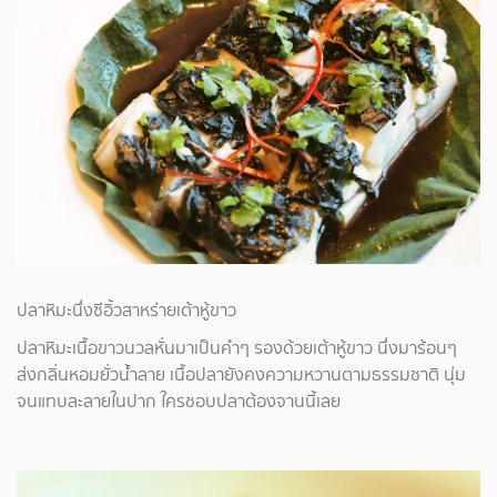
ปลาหิมะนึ่งซีอิ้วสาหร่ายเต้าหู้ขาว
ปลาหิมะเนื้อขาวนวลหั่นมาเป็นคำๆ รองด้วยเต้าหู้ขาว นึ่งมาร้อนๆ
ส่งกลิ่นหอมยั่วน้ำลาย เนื้อปลายังคงความหวานตามธรรมชาติ นุ่ม
จนแทบละลายในปาก ใครชอบปลาต้องจานนี้เลย