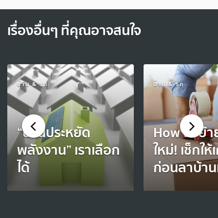
เรื่องอื่นๆ ที่คุณอาจสนใจ
บ้าน & รถ
บ้าน & รถ
“บ้านประหยัด
How to ย้า
พลังงาน” เราเลือก
ใหม่! เช็กให้
ได้
ก่อนลาบ้านเ