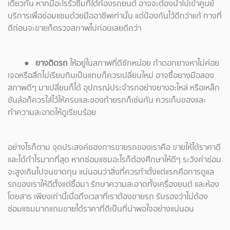
เดียวกัน หากมีอะไรรั่วซึมที่ใต้ท้องรถยนต์ อาจจะต้องนำไปเข้าศูนย์
บริการเพื่อซ่อมแซมด้วยมืออาชีพเท่านั้น แต่ป้องกันไว้ดีกว่าแก้ ทางที่
ดีก่อนจะขายก็ตรวจสภาพไปก่อนเลยดีกว่า
● ยางติดรถ
ให้อยู่ในสภาพที่ดีซักหน่อย ถ้าดอกยางหาไม่ค่อย
เจอหรือสึกไม่เรียบกินเป็นแถบก็ควรเปลี่ยนใหม่ อาจซื้อยางมือสอง
สภาพดีๆ มาเปลี่ยนก็ได้ อุปกรณ์ประจำรถอย่างยางอะไหล่ หรือเหล็ก
ขันล้อก็ควรใส่ไว้ให้ครบและของท้ายรถก็เช่นกัน ควรเก็บของและ
ทำความสะอาดให้ดูเรียบร้อย
อย่างไรก็ตาม จุดประสงค์ของการขายรถของเราคือ ขายให้ได้ราคาดี
และได้กำไรมากที่สุด หากซ่อมแซมอะไรก็ต้องศึกษาให้ดีๆ ระวังค่าซ่อม
จะสูงเกินไปจนขาดทุน แน่นอนว่าสิ่งที่ควรทำตั้งแต่แรกคือการดูแล
รถของเราให้ดีตั้งแต่ซื้อมา รักษาความสะอาดทั้งเครื่องยนต์ และห้อง
โดยสาร เพียงเท่านี้เมื่อถึงเวลาที่เราต้องขายรถ รับรองว่าไม่ต้อง
ซ่อมแซมมากแถมขายได้ราคาที่ดีเป็นที่น่าพอใจอย่างแน่นอน