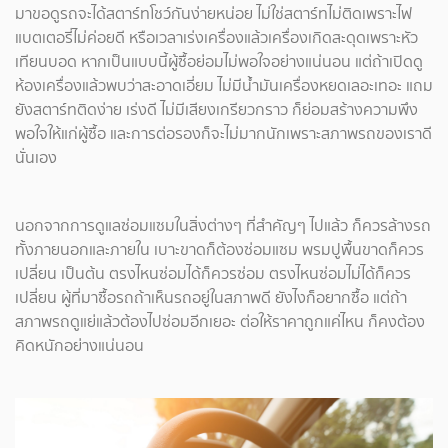
มาขอดูรถจะได้สตาร์ทโชว์กันง่ายหน่อย ไม่ใช่สตาร์ทไม่ติดเพราะไฟ
แบตเตอรี่ไม่ค่อยดี หรือเวลาเร่งเครื่องแล้วเครื่องเกิดสะดุดเพราะหัว
เทียนบอด หากเป็นแบบนี้ผู้ซื้อย่อมไม่พอใจอย่างแน่นอน แต่ถ้าเปิดดู
ห้องเครื่องแล้วพบว่าสะอาดเอี่ยม ไม่มีน้ำมันเครื่องหยดเลอะเทอะ แถม
ยังสตาร์ทติดง่าย เร่งดี ไม่มีเสียงเกรียวกราว ก็ย่อมสร้างความพึง
พอใจให้แก่ผู้ซื้อ และการต่อรองก็จะไม่มากนักเพราะสภาพรถของเราดี
นั่นเอง
นอกจากการดูแลซ่อมแซมในสิ่งต่างๆ ที่สำคัญๆ ไปแล้ว ก็ควรล้างรถ
ทั้งภายนอกและภายใน เบาะขาดก็ต้องซ่อมแซม พรมปูพื้นขาดก็ควร
เปลี่ยน เป็นต้น ตรงไหนซ่อมได้ก็ควรซ่อม ตรงไหนซ่อมไม่ได้ก็ควร
เปลี่ยน ผู้ที่มาซื้อรถถ้าเห็นรถอยู่ในสภาพดี ยังไงก็อยากซื้อ แต่ถ้า
สภาพรถดูแย่แล้วต้องไปซ่อมอีกเยอะ ต่อให้ราคาถูกแค่ไหน ก็คงต้อง
คิดหนักอย่างแน่นอน