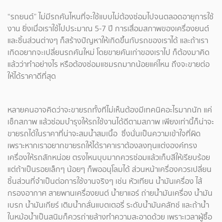
“รถยนต์” ไม่มีรถคันไหนที่จะใช้แบบไม่ต้องซ่อมไปจนตลอดอายุการใช้
งาน ยิ่งเมื่อเราใช้ไปประมาณ 5-7 ปี การเสื่อมสภาพของเครื่องยนต์
และชิ้นส่วนต่างๆ ก็สร้างปัญหาให้เกิดขึ้นกับรถของเราได้ และถ้าเรา
เกิดอยากจะเปลี่ยนรถคันใหม่ โดยขายคันเก่าของเราไป ก็ต้องมาคิด
แล้วว่าทำอย่างไร หรือต้องซ่อมแซมรถมากน้อยแค่ไหน ถึงจะขายต่อ
ให้ได้ราคาดีที่สุด
หลายคนอาจคิดว่าจะขายรถทั้งทีไม่เห็นต้องมีเทคนิคอะไรมากนัก แค่
เช็กสภาพ แล้วซ่อมบำรุงให้รถใช้งานได้ดีตามสภาพ เพียงเท่านี้ก็น่าจะ
ขายรถได้ในราคาที่น่าจะสมน้ำสมเนื้อ ซึ่งนั่นเป็นความเข้าใจที่ผิด
เพราะหากเราอยากขายรถให้ได้ราคาเราต้องลงทุนแต่งองค์ทรง
เครื่องให้รถสักหน่อย ตรงไหนบุบมากควรซ่อมแล้วเก็บสีให้เรียบร้อย
แต่ถ้าเป็นรอยเล็กๆ น้อยๆ ก็พออนุโลมได้ ส่วนหน้าเครื่องควรเปลี่ยน
ชิ้นส่วนที่จำเป็นต่อการใช้งานจริงๆ เช่น หัวเทียน น้ำมันเครื่อง ไส้
กรองอากาศ สายพานเครื่องยนต์ น้ำยาแอร์ ถ่ายน้ำมันเครื่อง น้ำมัน
เบรก น้ำมันเกียร์ เติมน้ำกลั่นแบตเตอรี่ ระดับน้ำมันคลัทช์ และถ้าน้ำ
ในหม้อน้ำเป็นสนิมก็ควรถ่ายล้างทำความสะอาดด้วย เพราะเวลาผู้ซื้อ