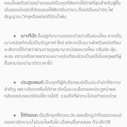
คอนโซลหรือช่วงหน้ารถยนต์เป็นจุดที่สังเกตได้ง่ายที่สุดสำหรับผู้ซื้อ
เมื่อลองนั่งแล้วก็ต้องลองใช้ฟังก์ชั่นต่างๆ ตั้งแต่เข็มหน้าปัด ไฟ
สัญญาณ วิทยุหรือแม้แต่ที่ปัดน้ำฝน
●
เบาะที่นั่ง
ขึ้นอยู่กับเบาะของรถด้วยว่าเป็นแบบไหน หากเป็น
เบาะหนังแท้คงไม่เป็นปัญหาเท่าไหร่ แต่หากเป็นเบาะผ้าหรือหนังเทียม
จะสังเกตได้ง่ายว่าผ่านการดูแลมามากน้อยขนาดไหน กลิ่นอับ ฝุ่น
สะสม คราบหรือลายแตกบนเบาะหนังเทียมล้วนเป็นหนึ่งในเหตุผลที่ผู้
ซื้อสามารถนำมาตัดราคาได้
●
ประตูรถยนต์
เป็นจุดที่ผู้ขับขี่รถยนต์เป็นประจำมักให้ความ
สำคัญ เพราะสังเกตเห็นได้ง่าย ดังนั้นระบบล็อกของประตูหน้าและ
หลังของรถยนต์ต้องใช้การได้ดี รวมถึงที่ฝากระโปรงท้ายรถด้วย
●
ใต้ท้องรถ
เป็นอีกจุดที่ควรระวัง ลองเช็กดูว่าที่จอดรถยนต์
ของเรามีคราบน้ำมันอะไรหรือไม่ เมื่อคนซื้อทดสอบ ก็จะเช็กวิธี