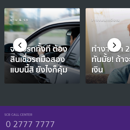
บ้าน & รถ
วางแผนเกษียณ
จะซื้อรถทั้งที ต้อง
ทำงานมา 20
สินเชื่อรถมือสอง
ทันมั้ย! ถ้าจะ
แบบนี้สิ ยังไงก็คุ้ม
เงิน
SCB CALL CENTER
0 2777 7777