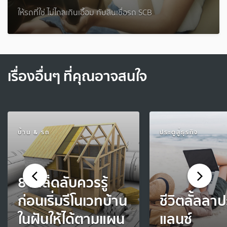
ให้รถที่ใช่ ไม่ไกลเกินเอื้อม กับสินเชื่อรถ SCB
เรื่องอื่นๆ ที่คุณอาจสนใจ
บ้าน & รถ
ประตูสู่ธุรกิจ
8 เคล็ดลับควรรู้
ก่อนเริ่มรีโนเวทบ้าน
ชีวิตลั้ลลา
ในฝันให้ได้ตามแผน
แลนซ์