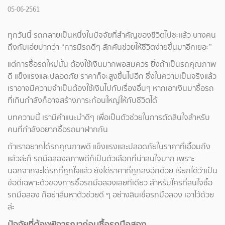
05-06-2561
ทุกวันนี้ รถกลายเป็นหนึ่งในปัจจัยที่สำคัญของชีวิตไปซะแล้ว บางคน
ถึงกับเอ่ยปากว่า “การมีรถดีๆ สักคันช่วยให้ชีวิตง่ายขึ้นมาอีกเยอะ”
แต่การซื้อรถใหม่นั้น ต้องใช้เงินมากพอสมควร ยิ่งถ้าเป็นรถคุณภาพ
ดี แข็งแรงและปลอดภัย ราคาก็จะสูงขึ้นไปอีก ซึ่งในความเป็นจริงแล้ว
เราอาจมีความจำเป็นต้องใช้เงินไปกับเรื่องอื่นๆ หากเอาเงินมาซื้อรถ
ที่เกินกำลังก็อาจสร้างภาระก้อนใหญ่ให้กับชีวิตได้
บทความนี้ เรามีคำแนะนำดีๆ เพื่อเป็นตัวช่วยในการตัดสินใจสำหรับ
คนที่กำลังอยากซื้อรถมาฝากกัน
ถ้าเราอยากได้รถคุณภาพดี แข็งแรงและปลอดภัยในราคาที่เอื้อมถึง
แล้วล่ะก็ รถมือสองสภาพดีก็เป็นตัวเลือกที่น่าสนใจมาก เพราะ
นอกจากจะได้รถที่ถูกใจแล้ว ยังได้ราคาที่ถูกลงอีกด้วย เรียกได้ว่าเป็น
ข้อดีเฉพาะตัวของการซื้อรถมือสองเลยทีเดียว สำหรับใครที่สนใจซื้อ
รถมือสอง ก็อย่าลืมหาตัวช่วยดี ๆ อย่างสินเชื่อรถมือสอง เอาไว้ด้วย
ล่ะ
ปัจจัยที่ต้องพิจารณาก่อนซื้อรถมือสอง