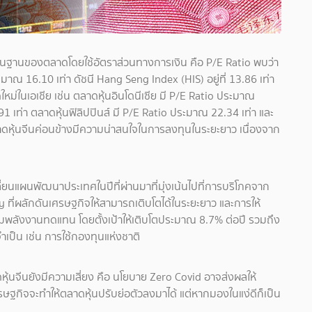
ื้นฐานของตลาดโดยใช้อัตราส่วนทางการเงิน คือ P/E Ratio พบว่า
าณ 16.10 เท่า ดัชนี Hang Seng Index (HIS) อยู่ที่ 13.86 เท่า
ม่ในเอเชีย เช่น ตลาดหุ้นอินโดนีเซีย มี P/E Ratio ประมาณ
1 เท่า ตลาดหุ้นฟิลิปปินส์ มี P/E Ratio ประมาณ 22.34 เท่า และ
าดหุ้นจีนค่อนข้างมีความน่าสนใจในการลงทุนในระยะยาว เนื่องจาก
ี่ยนแผนพัฒนาประเทศในปีที่ผ่านมาที่มุ่งเน้นไปที่การบริโภคจาก
ี่ผลักดันเศรษฐกิจให้สามารถเติบโตได้ในระยะยาว และการให้
ลังงานทดแทน โดยตั้งเป้าให้เติบโตประมาณ 8.7% ต่อปี รวมถึง
ป็น เช่น การใช้กองทุนแห่งชาติ
หุ้นจีนยังมีความเสี่ยง คือ นโยบาย Zero Covid อาจส่งผลให้
ษฐกิจจะทำให้ตลาดหุ้นปรับย่อตัวลงมาได้ แต่หากมองในแง่ดีก็เป็น