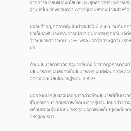
จากการเปลี่ยนแปลงนโยบายแผนยุทธศาสตร์และการปรับบัง
ฐานลงไปมากพอสมควร ตลาดหุ้นจีนยังคงน่าสนใจหรือไ
ปัจจัยสำคัญที่ตลาดหุ้นจีนน่าสนใจในปี 2565 เริ่มกัน
(ไอเอ็มเอฟ) ประมาณการณ์การเติบโตเศรษฐกิจจีน (จีดีพ
ว่าจะขยายตัวที่ระดับ 5.5% เพราะมองว่าเศรษฐกิจมีแรงห
มา
ด้านนโยบายการคลัง รัฐบาลจีนตั้งเป้าขาดดุลการคลังที่ 
นโยบายการเงินยังคงใช้นโยบายการเงินที่ผ่อนคลาย สอดคล
อัตราดอกเบี้ยนโยบายสู่ระดับ 2.85%
นอกจากนี้ รัฐบาลจีนออกมากล่าวถึงนโยบายที่เป็นบวกต่อ
เป็นการรักษาเสถียรภาพให้กับตลาดหุ้นจีน โดยกล่าวว่า
พร้อมทั้งจะร่วมมือกับสหรัฐอเมริกาเพื่อแก้ปัญหาเกี่ยว
สหรัฐอเมริกา