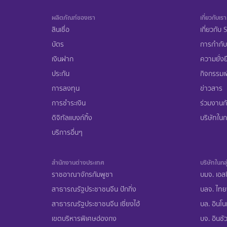
ผลิตภัณฑ์ของเรา
เกี่ยวกับเรา
สินเชื่อ
เกี่ยวกับ
บัตร
การกำกับ
เงินฝาก
ความยั่งย
ประกัน
กิจกรรมเพ
การลงทุน
ข่าวสาร
การชำระเงิน
ร่วมงานก
ดิจิทัลแบงก์กิ้ง
บริษัทในกล
บริการอื่นๆ
สำนักงานต่างประเทศ
บริษัทในกลุ
ราชอาณาจักรกัมพูชา
บมจ. เอสซ
สาธารณรัฐประชาชนจีน ปักกิ่ง
บลจ. ไทย
สาธารณรัฐประชาชนจีน เซี่ยงไฮ้
บล. อินโน
เขตบริหารพิเศษฮ่องกง
บจ. อินชัว