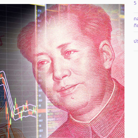
5
กอ
ก
ปร