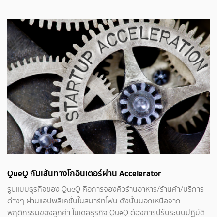
QueQ กับเส้นทางโกอินเตอร์ผ่าน Accelerator
รูปแบบธุรกิจของ QueQ คือการจองคิวร้านอาหาร/ร้านค้า/บริการ
ต่างๆ ผ่านแอปพลิเคชั่นในสมาร์ทโฟน ดังนั้นนอกเหนือจาก
พฤติกรรมของลูกค้า โมเดลธุรกิจ QueQ ต้องการปรับระบบปฏิบัติ