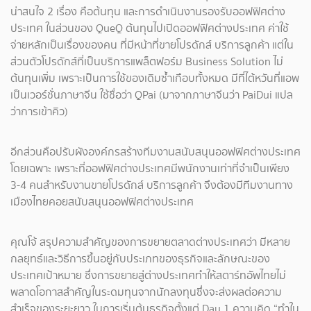
น่าสนใจ 2 เรื่อง คือต้นทุน และการดำเนินงานรองรับออฟฟิศต่าง
ประเทศ ในส่วนของ QueQ ต้นทุนไปเปิดออฟฟิศต่างประเทศ ค่าใช้
จ่ายหลักเป็นเรื่องของคน ที่มีหน้าที่ขายโปรดักส์ บริการลูกค้า แต่ใน
ส่วนตัวโปรดักส์ที่เป็นบริการแพล็ตฟอร์ม Business Solution ไม่
ต้นทุนเพิ่ม เพราะเป็นการใช้ของเดิมซ้ำเกือบทั้งหมด มีที่ไต้หวันที่แอพ
เป็นเวอร์ชั่นภาษาจีน ใช้ชื่อว่า QPai (มาจากภาษาจีนว่า PaiDui แปล
ว่าการเข้าคิว)
อีกส่วนคือปรับผังองค์กรสร้างทีมงานสนับสนุนออฟฟิศต่างประเทศ
โดยเฉพาะ เพราะที่ออฟฟิศต่างประเทศมีพนักงานเท่าที่จำเป็นเพียง
3-4 คนสำหรับงานขายโปรดักส์ บริการลูกค้า จึงต้องมีทีมงานทาง
เมืองไทยคอยสนับสนุนออฟฟิศต่างประเทศ
คุณโจ้ สรุปความสำคัญของการขยายตลาดต่างประเทศว่า มีหลาย
กลยุทธ์และวิธีการขึ้นอยู่กับประเภทของธุรกิจและลักษณะของ
ประเทศเป้าหมาย ซึ่งการขยายสู่ต่างประเทศทำให้สตาร์ทอัพไทยไม่
พลาดโอกาสสำคัญในระดมทุนจากนักลงทุนซึ่งจะส่งผลต่อความ
สำเร็จของระยะยาว ในการเริ่มต้นธุรกิจตั้งแต่ Day 1 ความคิด “ทำใน