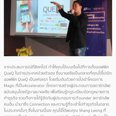
จากประสบการณ์ที่สิงคโปร์ ทำให้คุณโจ้เบนเข็มไปที่การตั้งออฟฟิศ
QueQ ในต่างประเทศด้วยตัวเอง ซึ่งมาเลเซียเป็นตลาดที่คุณโจ้ไปเปิด
ออฟฟิศ QueQ เป็นแห่งแรก โดยเริ่มต้นด้วยการไปเข้าโครงการ
Magic ที่เป็นAccelerator (โครงการสร้างผู้ประกอบการสตาร์ทอัพ)
สนับสนุนโดยรัฐบาลมาเลเซีย เพื่อเรียนรู้กฎระเบียบข้อกฎหมายการ
ทำธุรกิจ รวมถึงการได้รู้จักกับผู้ประกอบการ/Founder สตาร์ทอัพ
คนอื่น นำมาซึ่ง Connection และความรู้ที่จะเข้าไปทำธุรกิจในตลาด
ในประเทศนั้นๆ ซึ่งในงานนี้เอง คุณโจ้ได้พบคุณ Shang Leong ที่