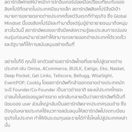
สตาร์ทอัพไทยให้น้ำหนักการโกอินเตอร์น้อยเมื่อเปรียบเทียบกับของ
สิงคโปร์ที่ตลาดในประเทศมีขนาดเล็ก สตาร์ทอัพสิงคโปร์จึงมีเป้า
หมายการขยายตลาดต่างประเทศตั้งแต่วันแรกที่ทำธุรกิจ ซึ่ง Global
Mindset นี้ของสิงคโปร์มีและทำมาตั้งแต่รุ่นปู่ย่าตายายจนมาถึงหนุ่ม
สาวในวันนี้ สตาร์ทอัพของเขาจึงมีแหล่งความรู้และประสบการณ์ของ
คนรุ่นก่อนหน้ามาช่วยทำให้สามารถขยายออกต่างประเทศได้รวดเร็ว
และรัฐบาลก็ให้การสนับสนุนอย่างเต็มที่
อย่างไรก็ดี คุณโจ้ ยกตัวอย่างสตาร์ทอัพไทยที่ขยายไปสู่ตลาดต่าง
ประเทศ เช่น Omise, ACommerce, BUILK, Eatigo, Eko, Nasket,
Deep Pocket, Get Links, Tellscore, Bellugg, WiseSight,
EventPOP, Cookly โดยสตาร์ทอัพที่กล้าออกตลาดต่างประเทศมัก
จะมี Founder/Co-Founder เป็นชาวต่างชาติ และแม้ประเทศไทยจะ
น่าสนใจในแง่ของมูลค่าตลาด แต่กลับกลายเป็นว่าสตาร์ทอัพที่เป็นที่
นิยมของ user ส่วนใหญ่กลับเป็นสตาร์ทอัพจากประเทศรอบข้าง ซึ่ง
ปัจจุบันหลายประเทศใช้แนวทางสนับสนุนให้สตาร์ทอัพไปจดทะเบียน
ธุรกิจในประเทศ ทำให้เงินระดมทุนและรายได้กำไรไหลไปสู่ประเทศเหล่า
นั้น