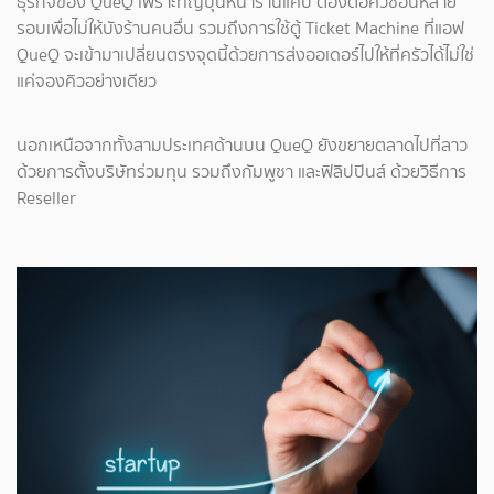
ธุรกิจของ QueQ เพราะที่ญี่ปุ่นหน้าร้านแคบ ต้องต่อคิวซ้อนหลาย
รอบเพื่อไม่ให้บังร้านคนอื่น รวมถึงการใช้ตู้ Ticket Machine ที่แอฟ
QueQ จะเข้ามาเปลี่ยนตรงจุดนี้ด้วยการส่งออเดอร์ไปให้ที่ครัวได้ไม่ใช่
แค่จองคิวอย่างเดียว
นอกเหนือจากทั้งสามประเทศด้านบน QueQ ยังขยายตลาดไปที่ลาว
ด้วยการตั้งบริษัทร่วมทุน รวมถึงกัมพูชา และฟิลิปปินส์ ด้วยวิธีการ
Reseller