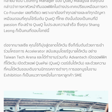
กลายมาเป็น Country Manager ของ QueQ Malaysia ซึ่งคุณโจ้
กล่าวว่าการหาหัวหน้าทีมออฟฟิศในต่างประเทศเปรียบเหมือนการหา
Co-Founder เลยทีเดียว เพราะเขาต้องทำทุกอย่างและแก้ทุกปัญหา
เหมือนตอนที่คุณโจ้เริ่มต้น QueQ ที่ไทย ดังนั้นต้องเป็นคนที่มี
passion ที่จะสร้าง QueQ ในประสบความสำเร็จ ซึ่งคุณ Shang
Leong ก็เป็นคนที่ตอบโจทย์นี้
ต่อจากมาเลเซีย คุณโจ้ก็มุ่งสู่ตลาดไต้หวัน ซึ่งก็เริ่มต้นด้วยการเข้า
ร่วมโครงการ Accelerator สนับสนุนโดยรัฐบาลไต้หวัน อย่าง
Taiwan Tech Arena และได้ทำงานร่วมกับ Advantech เปิดออฟฟิศ
ที่ไต้หวัน เปิดตัวแอฟ QuePai (QueQ เวอร์ชั่นไต้หวัน) และด้วยความ
ที่คนไต้หวันชอบเดินงานนิทรรศการต่างๆ การออกบูธในงาน
Exhibition ก็เป็นแนวทางหนึ่งในการหาลูกค้า SME