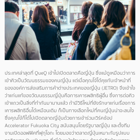
ประเทศล่าสุดที่ QueQ เข้าไปเปิดตลาดคือญี่ปุ่น ซึ่งแม้ดูเหมือนว่าการ
เข้าคิวเป็นวัฒนธรรมของคนญี่ปุ่น แต่เมื่อคุณโจ้ได้คุยกับเจ้าหน้าที่
ขององค์การส่งเสริมการค้าต่างประเทศของญี่ปุ่น (JETRO) จึงเข้าใจ
ว่าแก่นแท้ของวัฒนธรรมญี่ปุ่นคือการเคารพสิทธิผู้อื่น ซึ่งการต่อคิว
เข้าแถวเป็นสิ่งที่ทำกันมานานแล้ว ถ้ามีวิธีใหม่ที่ยังรักษาแก่นเรื่องการ
เคารพสิทธิอื่นได้เหมือนเดิม ก็เป็นทางเลือกใหม่ที่คนญี่ปุ่นน่าจะสนใจ
ซึ่งคุณโจ้ก็ได้ไปเปิดตลาดญี่ปุ่นด้วยการเข้าร่วมเวิร์คช้อป
Accelerator Fukuoka City สนับสนุนโดยรัฐบาลญี่ปุ่น และตั้งทีม
งานเปิดออฟฟิศที่ฟุกุโอกะ โดยมองว่าตลาดญี่ปุ่นเหมาะกับรูปแบบ