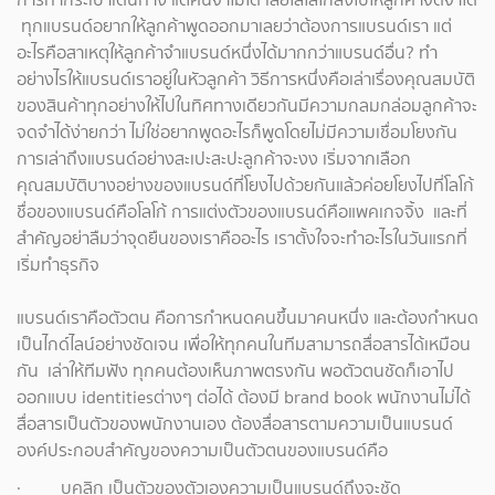
ทุกแบรนด์อยากให้ลูกค้าพูดออกมาเลยว่าต้องการแบรนด์เรา แต่
อะไรคือสาเหตุให้ลูกค้าจำแบรนด์หนึ่งได้มากกว่าแบรนด์อื่น? ทำ
อย่างไรให้แบรนด์เราอยู่ในหัวลูกค้า วิธีการหนึ่งคือเล่าเรื่องคุณสมบัติ
ของสินค้าทุกอย่างให้ไปในทิศทางเดียวกันมีความกลมกล่อมลูกค้าจะ
จดจำได้ง่ายกว่า ไม่ใช่อยากพูดอะไรก็พูดโดยไม่มีความเชื่อมโยงกัน
การเล่าถึงแบรนด์อย่างสะเปะสะปะลูกค้าจะงง เริ่มจากเลือก
คุณสมบัติบางอย่างของแบรนด์ที่โยงไปด้วยกันแล้วค่อยโยงไปที่โลโก้
ชื่อของแบรนด์คือโลโก้ การแต่งตัวของแบรนด์คือแพคเกจจิ้ง และที่
สำคัญอย่าลืมว่าจุดยืนของเราคืออะไร เราตั้งใจจะทำอะไรในวันแรกที่
เริ่มทำธุรกิจ
แบรนด์เราคือตัวตน คือการกำหนดคนขึ้นมาคนหนึ่ง และต้องกำหนด
เป็นไกด์ไลน์อย่างชัดเจน เพื่อให้ทุกคนในทีมสามารถสื่อสารได้เหมือน
กัน เล่าให้ทีมฟัง ทุกคนต้องเห็นภาพตรงกัน พอตัวตนชัดก็เอาไป
ออกแบบ identitiesต่างๆ ต่อได้ ต้องมี brand book พนักงานไม่ได้
สื่อสารเป็นตัวของพนักงานเอง ต้องสื่อสารตามความเป็นแบรนด์
องค์ประกอบสำคัญของความเป็นตัวตนของแบรนด์คือ
· บุคลิก เป็นตัวของตัวเองความเป็นแบรนด์ถึงจะชัด