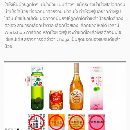
ใสให้เห็นบ๊วยลูกโตๆ มีน้ำบ๊วยแบบต่างๆ แม้กระทั่งน้ำบ๊วยใส่ไอศกรีม
น้ำแข็งใสบ๊วย ซึ่งออกมาสวยงาม น่าสนใจ ทำให้วัยรุ่นอยากถ่ายรูป
โชว์บนโซเชียลมีเดีย นอกจากนั้นยังให้ลูกค้าได้ทำเหล้าบ๊วยสไตล์ของ
ตัวเอง สามารถเลือกน้ำตาล เลือกบ๊วยเอง เลือกขวดโหลได้ เวลามี
Workshop การดองเหล้าบ๊วย วัยรุ่นจะถ่ายวิดีโอแล้วโพสต์ลงบนโซ
เชียลมีเดีย สร้างการจดจำว่า Choya เป็นสุดยอดของแบรนด์เหล้า
บ๊วย