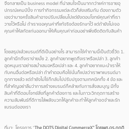
จึงกลายเป็น business model ที่น่าสนใจเป็นมากกว่าแค่การขายอุ
ปกรณ์แคมป์ปิ้ง การทำกิจกรรมแต่ละตัวก็ส่งเสริมกัน ต้องถามตัว
เองว่าบางครั้งสินค้าอาจปรับเปลี่ยนไปแต่ยังตอบโจทย์คุณค่าที่เรา
วางไว้หรือไม่ ถ้าเราเจอคุณค่าที่แท้จริงต้องรักษาไว้ แต่ถ้ายังไม่เจอ
คุณค่าให้สกัดแก่นออกมาให้เห็นคุณค่าก่อนอย่าเพิ่งยึดติดกับสินค้า
โดยสรุปแล้วแบรนด์ที่ดีเป็นอย่างไร สามารถใช้คำถามนี้เป็นตัวชี้วัด 1.
ลูกค้านึกถึงเราง่ายมั้ย 2. ลูกค้าอยากพูดถึงเราหรือเปล่า 3. ลูกค้า
อุดหนุนเราอย่างสม่ำเสมอหรือเปล่า และ 4. ลูกค้าอยากแนะนำเราให้
กับคนอื่นต่อหรือเปล่า ถ้าคำตอบคือใช่นั่นก็แปลว่าเราพาแบรนด์มา
ถูกทางแล้ว แต่ถ้ายังไม่ใช่ก็กลับไปปรับปรุงตามเทคนิคทั้ง 4 ข้อ และ
ที่สำคัญอย่าลืมว่าการสร้างแบรนด์ก็คล้ายกับการสั่งสมบุญ มีทั้ง
สินค้าที่ดีตอบโจทย์สิ่งที่ลูกค้าต้องการ และในภาวะวิกฤตการสร้าง
ความสัมพันธ์ที่ดีการใส่พลังบวกให้ลูกค้าจะทำให้ลูกค้าจดจำและรัก
แบรนด์ของเรา
ที่มา: โครงการ “
The DOTS Digital CommerceX” โดยผศ.ดร.กฤติ