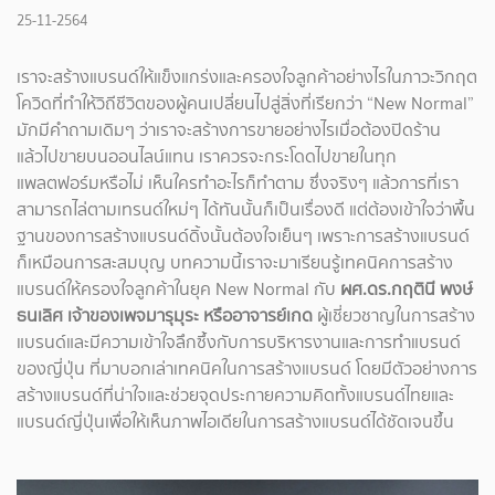
25-11-2564
เราจะสร้างแบรนด์ให้แข็งแกร่งและครองใจลูกค้าอย่างไรในภาวะวิกฤต
โควิดที่ทำให้วิถีชีวิตของผู้คนเปลี่ยนไปสู่สิ่งที่เรียกว่า “New Normal”
มักมีคำถามเดิมๆ ว่าเราจะสร้างการขายอย่างไรเมื่อต้องปิดร้าน
แล้วไปขายบนออนไลน์แทน เราควรจะกระโดดไปขายในทุก
แพลตฟอร์มหรือไม่ เห็นใครทำอะไรก็ทำตาม ซึ่งจริงๆ แล้วการที่เรา
สามารถไล่ตามเทรนด์ใหม่ๆ ได้ทันนั้นก็เป็นเรื่องดี แต่ต้องเข้าใจว่าพื้น
ฐานของการสร้างแบรนด์ดิ้งนั้นต้องใจเย็นๆ เพราะการสร้างแบรนด์
ก็เหมือนการสะสมบุญ บทความนี้เราจะมาเรียนรู้เทคนิคการสร้าง
แบรนด์ให้ครองใจลูกค้าในยุค New Normal กับ
ผศ.ดร.กฤตินี พงษ์
ธนเลิศ เจ้าของเพจมารุมุระ หรืออาจารย์เกด
ผู้เชี่ยวชาญในการสร้าง
แบรนด์และมีความเข้าใจลึกซึ้งกับการบริหารงานและการทำแบรนด์
ของญี่ปุ่น ที่มาบอกเล่าเทคนิคในการสร้างแบรนด์ โดยมีตัวอย่างการ
สร้างแบรนด์ที่น่าใจและช่วยจุดประกายความคิดทั้งแบรนด์ไทยและ
แบรนด์ญี่ปุ่นเพื่อให้เห็นภาพไอเดียในการสร้างแบรนด์ได้ชัดเจนขึ้น