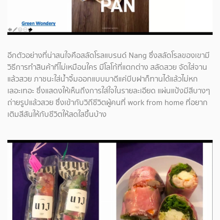
อีกตัวอย่างที่น่าสนใจคือสลัดโรลแบรนด์ Nang ซึ่งสลัดโรลของเขามี
วิธีการทำสินค้าที่ไม่เหมือนใคร มีโลโก้ที่แตกต่าง สลัดสวย จัดใส่จาน
แล้วสวย ภาชนะใส่น้ำจิ้มออกแบบมาดีแค่บีบฝาก็ทานได้แล้วไม่หก
เลอะเทอะ ซึ่งแสดงให้เห็นถึงการใส่ใจในรายละเอียด แผ่นแป้งมีสีบางๆ
ถ่ายรูปแล้วสวย ซึ่งเข้ากับวิถีชีวิตผู้คนที่ work from home ที่อยาก
เติมสีสันให้กับชีวิตให้สดใสขึ้นบ้าง