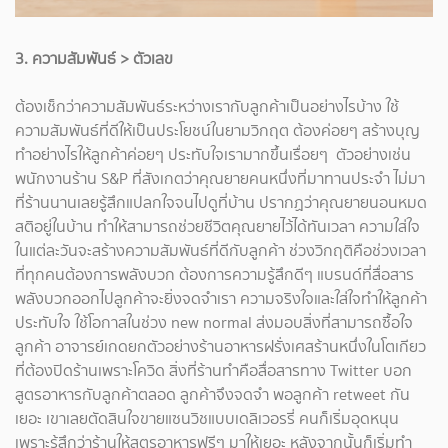
3. ความสัมพันธ์ > ตัวเลข
ต้องเช็กว่าความสัมพันธ์ระหว่างเรากับลูกค้าเป็นอย่างไรบ้าง ใช้
ความสัมพันธ์ที่ดีให้เป็นประโยชน์ในยามวิกฤต ต้องค่อยๆ สร้างบุญ
ทำอย่างไรให้ลูกค้าค่อยๆ ประทับใจเรามากขึ้นเรื่อยๆ ตัวอย่างเช่น
พนักงานร้าน S&P ที่สังเกตว่าคุณยายคนหนึ่งที่มาทานประจำ ไม่มา
ที่ร้านนานเลยรู้สึกแปลกใจจนไปดูที่บ้าน ปรากฏว่าคุณยายนอนหมด
สติอยู่ในบ้าน ทำให้สามารถช่วยชีวิตคุณยายไว้ได้ทันเวลา ความใส่ใจ
ในแต่ละวันจะสร้างความสัมพันธ์ที่ดีกับลูกค้า ช่วงวิกฤติคือช่วงเวลา
ที่ทุกคนต้องการพลังบวก ต้องการความรู้สึกดีๆ แบรนด์ที่สื่อสาร
พลังบวกออกไปลูกค้าจะยิ่งจดจำเรา ความจริงใจและใส่ใจทำให้ลูกค้า
ประทับใจ ใช้โอกาสในช่วง new normal ส่งมอบสิ่งที่สามารถซื้อใจ
ลูกค้า อาจารย์เกดยกตัวอย่างร้านอาหารฝรั่งเศสร้านหนึ่งในโตเกียว
ที่ต้องปิดร้านเพราะโควิด สิ่งที่ร้านทำคือสื่อสารทาง Twitter บอก
สูตรอาหารกับลูกค้าตลอด ลูกค้าจึงจดจำ พอลูกค้า retweet กัน
เยอะ เขาเลยตัดสินใจขายแซนวิชแบบเดลิเวอรรี่ คนก็เริ่มอุดหนุน
เพราะรู้สึกว่าร้านให้สูตรอาหารฟรีๆ มาให้เยอะ หลังจากนั้นก็เริ่มทำ