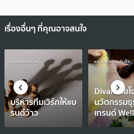
เรื่องอื่นๆ ที่คุณอาจสนใจ
มนุษย์เงินเดือน
แกะรอยความสำเร็จ
Divana ไขโ
บริหารทีมเวิร์กให้แบ
นวัตกรรมธุร
รนด์ว้าว
เทรนด์ Wel