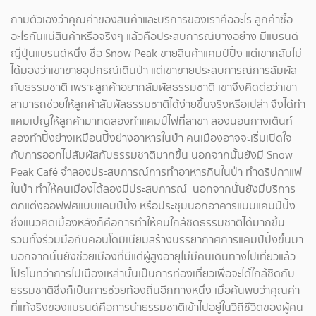
ถามตัวเองว่าคุณค่าของสินค้าและบริการของเราคืออะไร ลูกค้าซื้อ
อะไรกันแน่สินค้าหรือจริงๆ แล้วคือประสบการณ์บางอย่าง มีแบรนด์
ญี่ปุ่นแบรนด์หนึ่ง ชื่อ Snow Peak ขายสินค้าแคมป์ปิ้ง แต่เขากลับไม่
ได้มองว่าเขาขายอุปกรณ์เดินป่า แต่เขาขายประสบการณ์การสัมผัส
กับธรรมชาติ เพราะลูกค้าอยากสัมผัสธรรมชาติ เขาจึงคิดต่อว่าเขา
สามารถช่วยให้ลูกค้าสัมผัสธรรมชาติได้ง่ายขึ้นจริงหรือเปล่า จึงได้ทำ
แคมเปญให้ลูกค้ามาทดลองทำแคมป์ไฟที่สาขา ลองนอนกางเต็นท์
ลองทำปิ้งย่างเหมือนปิ้งย่างอาหารในป่า คนเมืองอาจจะเริ่มเปิดใจ
กับการออกไปสัมผัสกับธรรมชาติมากขึ้น นอกจากนั้นยังมี Snow
Peak Café จำลองประสบการณ์การทำอาหารกินในป่า ทำดริปกาแฟ
ในป่า ทำให้คนเมืองได้ลองมีประสบการณ์ นอกจากนั้นยังมีบริการ
ตกแต่งออฟฟิศแบบแคมป์ปิ้ง หรือประชุมนอกอาคารแบบแคมป์ปิ้ง
ซึ่งแนวคิดเบื้องหลังก็คือการทำให้คนใกล้ชิดธรรมชาติได้มากขึ้น
รวมทั้งร่วมมือกับคอนโดมิเนียมสร้างบรรยากาศการแคมป์ปิ้งขึ้นมา
นอกจากนั้นยังช่วยเมืองที่มีแต่ผู้สูงอายุไม่มีคนเดินทางไปเที่ยวแล้ว
โปรโมทว่าการไปเมืองเหล่านั้นเป็นการท่องเที่ยวเพื่อจะได้ใกล้ชิดกับ
ธรรมชาติซึ่งก็เป็นการช่วยท้องถิ่นอีกทางหนึ่ง เมื่อค้นพบว่าคุณค่า
ที่แท้จริงของแบรนด์คือการนำธรรมชาติเข้าไปอยู่ในวิถีชีวิตของผู้คน