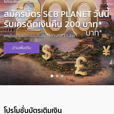
โปรโมชั่นบัตรเติมเงิน
สมัครบัตร SCB PLANET วันนี้
รับเครดิตเงินคืน 200 บาท*
ยกเว้นการสมัครแบบรับบัตรได้ทันทีที่ 13 สาขา
อ่านเพิ่มเติม
1
2
3
โปรโมชั่นบัตรเติมเงิน