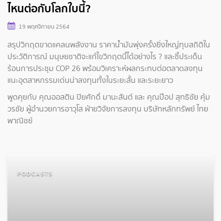
ไหนต่อกับโลกใบนี้?
19 พฤศจิกายน 2564
สรุปวิกฤตขาดแคลนพลังงาน ราคาน้ำมันพุ่งครั้งยิ่งใหญ่ทุบสถิติใน
ประวัติการณ์ มนุษยชาติจะแก้ไขวิกฤตนี้ได้อย่างไร ? และชี้ประเด็น
ร้อนการประชุม COP 26 พร้อมวิเคราะห์ผลกระทบต่อตลาดลงทุน
แนะอุตสาหกรรมเด่นน่าลงทุนทั้งในระยะสั้น และระยะยาว
พูดคุยกับ คุณออสติน ปิยศักดิ์ มานะสันต์ และ คุณป๊อป สุทธิชัย คุ้ม
วรชัย ผู้อำนวยการอาวุโส ฝ่ายวิจัยการลงทุน บริษัทหลักทรัพย์ ไทย
พาณิชย์
PODCASTS