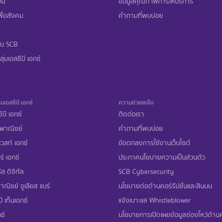
ืน
ข้อมูลคุณภาพการให้บริการ
ื่อสังคม
คำถามที่พบบ่อย
ับ SCB
ุ่มเอสซีบี เอกซ์
่มเอสซีบี เอกซ์
ความช่วยเหลือ
ีบี เอกซ์
ติดต่อเรา
พาณิชย์
คำถามที่พบบ่อย
เวสท์ เอกซ์
ข้อตกลงการใช้งานเว็บไซต์
ร์ เอกซ์
ประกาศนโยบายความเป็นส่วนตัว
ส ดิจิทัล
SCB Cybersecurity
ณิชย์ จูเลียส แบร์
นโยบายต่อต้านคอร์รัปชั่นและสินบน
ี เท็นเอกซ์
แจ้งเบาะแส Whistleblower
ซ์
นโยบายการเปิดเผยข้อมูลช่องโหว่ด้า