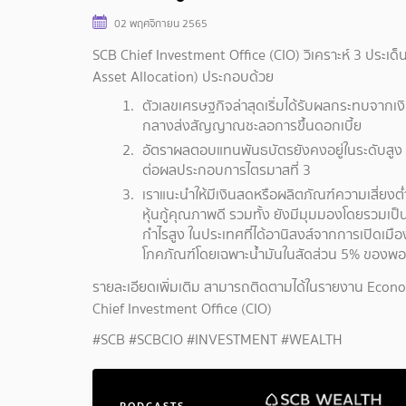
02 พฤศจิกายน 2565
SCB Chief Investment Office (CIO) วิเคราะห์ 3 ประเด็
Asset Allocation) ประกอบด้วย
ตัวเลขเศรษฐกิจล่าสุดเริ่มได้รับผลกระทบจากเงิน
กลางส่งสัญญาณชะลอการขึ้นดอกเบี้ย
อัตราผลตอบแทนพันธบัตรยังคงอยู่ในระดับสูง ข
ต่อผลประกอบการไตรมาสที่ 3
เราแนะนำให้มีเงินสดหรือผลิตภัณฑ์ความเสี่ยง
หุ้นกู้คุณภาพดี รวมทั้ง ยังมีมุมมองโดยรวมเป็น
กำไรสูง ในประเทศที่ได้อานิสงส์จากการเปิดเมือ
โภคภัณฑ์โดยเฉพาะน้ำมันในสัดส่วน 5% ของพอ
รายละเอียดเพิ่มเติม สามารถติดตามได้ในรายงาน Econo
Chief Investment Office (CIO)
#SCB #SCBCIO #INVESTMENT #WEALTH
PODCASTS