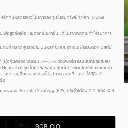
นหลักที่มีผลต่อแนวโน้มการลงทุนในสินทรัพย์ทั่วโลก (Global
เฟ้อสูงยืดเยื้อ และดอกเบี้ยขาขึ้น แต่ไม่มากพอที่จะทำให้ธนาคาร
ณะที่ ตลาดหุ้นรอประเมินผลกระทบของเงินเฟ้อและดอกเบี้ยที่มี
ต่ำ (มุ่งคุ้มครองเงินต้น) 5%-15% ของพอร์ต และเน้นทยอยสะสม
 Neutral ต่อหุ้น โดยทยอยสะสมหุ้นที่มีการเติบโตยั่งยืนและอัตรา
ง และการเปลี่ยนแปลงห่วงโซ่อุปทาน ขณะที่ แนะนำให้มีสินค้า
ร์ต
mics and Portfolio Strategy (EPS) ประจำเดือน ต.ค. ของ SCB