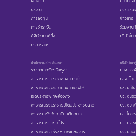
เงินฝาก
ความยั่งย
ประกัน
กิจกรรมเพ
การลงทุน
ข่าวสาร
การชำระเงิน
ร่วมงานก
ดิจิทัลแบงก์กิ้ง
บริษัทในกล
บริการอื่นๆ
สำนักงานต่างประเทศ
บริษัทในกลุ
ราชอาณาจักรกัมพูชา
บมจ. เอสซ
สาธารณรัฐประชาชนจีน ปักกิ่ง
บลจ. ไทย
สาธารณรัฐประชาชนจีน เซี่ยงไฮ้
บล. อินโน
เขตบริหารพิเศษฮ่องกง
บจ. อินชัว
สาธารณรัฐประชาธิปไตยประชาชนลาว
บจ. อบาคั
สาธารณรัฐสังคมนิยมเวียดนาม
บล. ไทยพา
สาธารณรัฐสิงคโปร์
บจ. เอสซีบ
สาธารณรัฐแห่งสหภาพเมียนมาร์
บจ. มันนิก