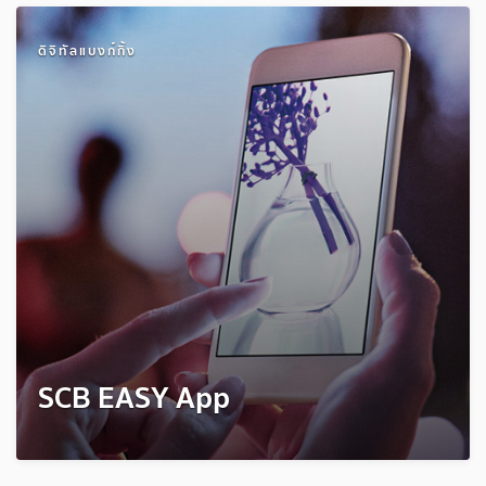
ดิจิทัลแบงก์กิ้ง
SCB EASY App