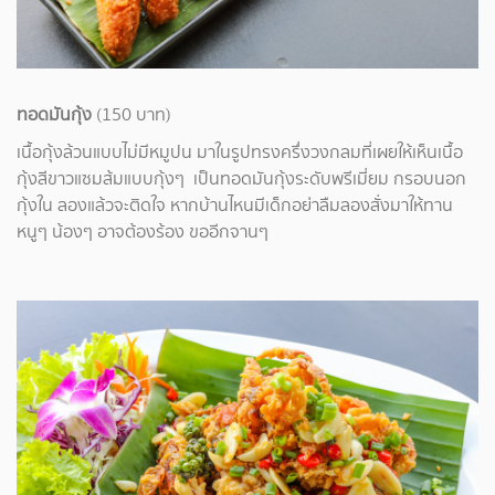
ทอดมันกุ้ง
(150 บาท)
เนื้อกุ้งล้วนแบบไม่มีหมูปน มาในรูปทรงครึ่งวงกลมที่เผยให้เห็นเนื้อ
กุ้งสีขาวแซมส้มแบบกุ้งๆ เป็นทอดมันกุ้งระดับพรีเมี่ยม กรอบนอก
กุ้งใน ลองแล้วจะติดใจ หากบ้านไหนมีเด็กอย่าลืมลองสั่งมาให้ทาน
หนูๆ น้องๆ อาจต้องร้อง ขออีกจานๆ