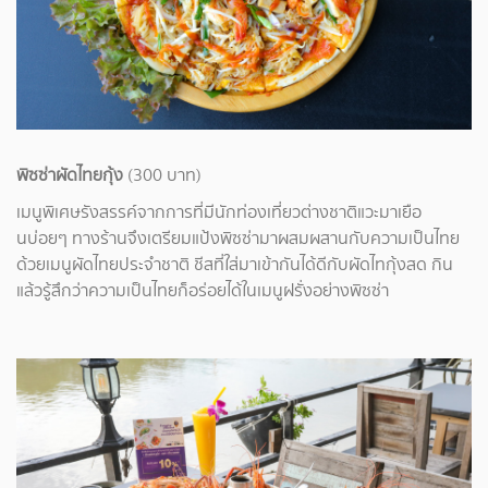
พิซซ่าผัดไทยกุ้ง
(300 บาท)
เมนูพิเศษรังสรรค์จากการที่มีนักท่องเที่ยวต่างชาติแวะมาเยือ
นบ่อยๆ ทางร้านจึงเตรียมแป้งพิซซ่ามาผสมผสานกับความเป็นไทย
ด้วยเมนูผัดไทยประจำชาติ ชีสที่ใส่มาเข้ากันได้ดีกับผัดไทกุ้งสด กิน
แล้วรู้สึกว่าความเป็นไทยก็อร่อยได้ในเมนูฝรั่งอย่างพิซซ่า