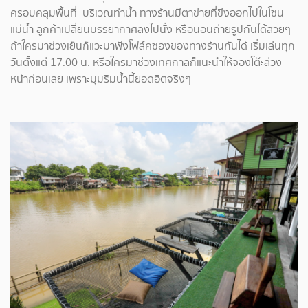
ครอบคลุมพื้นที่ บริเวณท่าน้ำ ทางร้านมีตาข่ายที่ขึงออกไปในโซน
แม่น้ำ ลูกค้าเปลี่ยนบรรยากาศลงไปนั่ง หรือนอนถ่ายรูปกันได้สวยๆ
ถ้าใครมาช่วงเย็นก็แวะมาฟังโฟล์คซองของทางร้านกันได้ เริ่มเล่นทุก
วันตั้งแต่ 17.00 น. หรือใครมาช่วงเทศกาลก็แนะนำให้จองโต๊ะล่วง
หน้าก่อนเลย เพราะมุมริมน้ำนี้ยอดฮิตจริงๆ