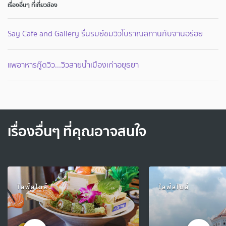
เรื่องอื่นๆ ที่เกี่ยวข้อง
Say Cafe and Gallery รื่นรมย์ชมวิวโบราณสถานกับจานอร่อย
แพอาหารกู๊ดวิว...วิวสายน้ำเมืองเก่าอยุธยา
เรื่องอื่นๆ ที่คุณอาจสนใจ
ไลฟ์สไตล์
ไลฟ์สไตล์