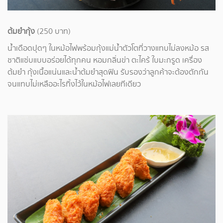
ต้มยำกุ้ง
(250 บาท)
น้ำเดือดปุดๆ ในหม้อไฟพร้อมกุ้งแม่น้ำตัวโตที่วางแทบไม่ลงหม้อ รส
ชาติแซ่บแบบอร่อยได้ทุกคน หอมกลิ่นข่า ตะไคร้ ใบมะกรูด เครื่อง
ต้มยำ กุ้งเนื้อแน่นและน้ำต้มยำสุดฟิน รับรองว่าลูกค้าจะต้องตักกัน
จนแทบไม่เหลืออะไรทิ้งไว้ในหม้อไฟเลยทีเดียว