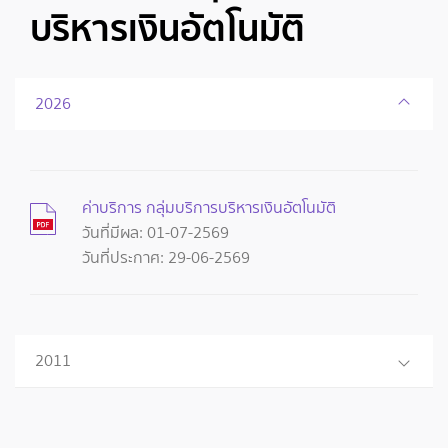
บริหารเงินอัตโนมัติ
2026
ค่าบริการ กลุ่มบริการบริหารเงินอัตโนมัติ
วันที่มีผล: 01-07-2569
วันที่ประกาศ: 29-06-2569
2011