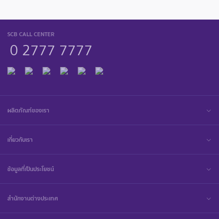
SCB CALL CENTER
0 2777 7777
ผลิตภัณฑ์ของเรา
เกี่ยวกับเรา
ข้อมูลที่เป็นประโยชน์
สำนักงานต่างประเทศ