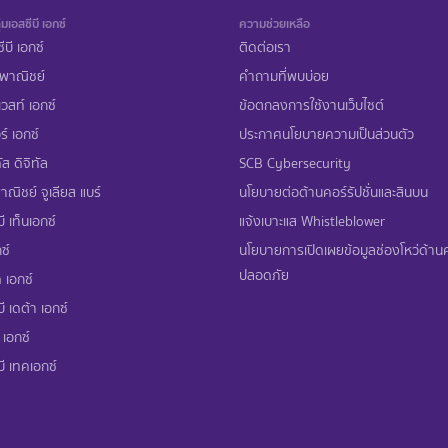
่มเอสซีบี เอกซ์
ความช่วยเหลือ
ีบี เอกซ์
ติดต่อเรา
พาณิชย์
คำถามที่พบบ่อย
เวสท์ เอกซ์
ข้อตกลงการใช้งานเว็บไซต์
ร์ เอกซ์
ประกาศนโยบายความเป็นส่วนตัว
ส ดิจิทัล
SCB Cybersecurity
ณิชย์ จูเลียส แบร์
นโยบายต่อต้านคอร์รัปชั่นและสินบน
ี เท็นเอกซ์
แจ้งเบาะแส Whistleblower
ซ์
นโยบายการเปิดเผยข้อมูลช่องโหว่ด้า
ปลอดภัย
 เอกซ์
ี เดต้า เอกซ์
 เอกซ์
บี เทคเอกซ์