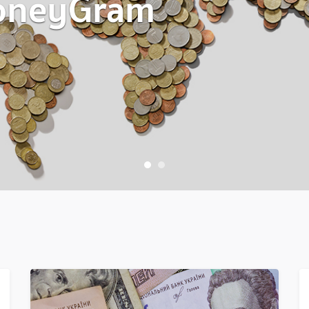
MoneyGram
1
2