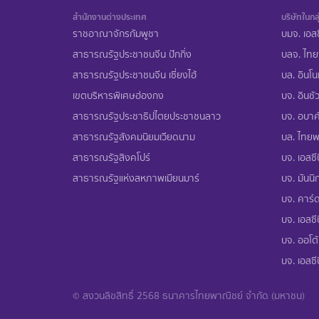
สำนักงานต่างประเทศ
บริษัทในกลุ
ราชอาณาจักรกัมพูชา
บมจ. เอสซ
สาธารณรัฐประชาชนจีน ปักกิ่ง
บลจ. ไทย
สาธารณรัฐประชาชนจีน เซี่ยงไฮ้
บล. อินโน
เขตบริหารพิเศษฮ่องกง
บจ. อินชัว
สาธารณรัฐประชาธิปไตยประชาชนลาว
บจ. อบาคั
สาธารณรัฐสังคมนิยมเวียดนาม
บล. ไทยพา
สาธารณรัฐสิงคโปร์
บจ. เอสซีบ
สาธารณรัฐแห่งสหภาพเมียนมาร์
บจ. มันนิก
บจ. คาร์ด
บจ. เอสซีบ
บจ. ออโต้
บจ. เอสซี
© สงวนลิขสิทธิ์ 2568 ธนาคารไทยพาณิชย์ จำกัด (มหาชน)