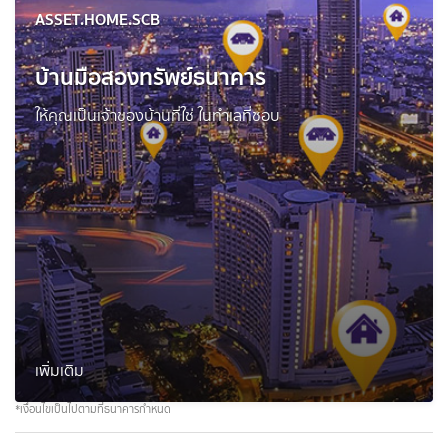
ASSET.HOME.SCB
บ้านมือสองทรัพย์ธนาคาร
ให้คุณเป็นเจ้าของบ้านที่ใช่ ในทำเลที่ชอบ
เพิ่มเติม
*เงื่อนไขเป็นไปตามที่ธนาคารกำหนด