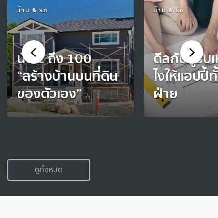
บ้าน & รถ
บ้าน & รถ
นับ 1 ถึง 100
ดีลกับผู้รับ
“สร้างบ้านบนที่ดิน
ไงให้แฮปปี้ทั
ของตัวเอง”
ฝ่าย
ดูทั้งหมด