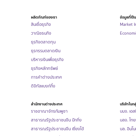
ผลิตภัณฑ์ของเรา
ข้อมูลที่เป
สินเชื่อธุรกิจ
Market I
วาณิชธนกิจ
Economic
ธุรกิจตลาดทุน
ธุรกรรมตลาดเงิน
บริหารเงินเพื่อธุรกิจ
ธุรกิจหลักทรัพย์
การค้าต่างประเทศ
ดิจิทัลแบงก์กิ้ง
สำนักงานต่างประเทศ
บริษัทในกลุ
ราชอาณาจักรกัมพูชา
บมจ. เอสซ
สาธารณรัฐประชาชนจีน ปักกิ่ง
บลจ. ไทย
สาธารณรัฐประชาชนจีน เซี่ยงไฮ้
บล. อินโน